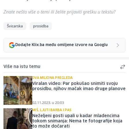
Znate nešto više o temi ili želite prijaviti grešku u tekstu?
Švicarska
prosidba
Dodajte Klix.ba među omiljene izvore na Googlu
Više na istu temu
DVA MILIONA PREGLEDA
Viralan video: Par pokušao snimiti svoju
prosidbu, njihov mačak imao druge planove
02.11.2023. u 20:03
MIŠ, LJUTI BARBA I PAS
Neželjeni gosti upali u kadar mladencima
tokom snimanja: Nema te fotografije koja
to može dočarati