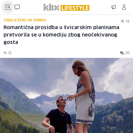
16
ZABILJEŽENO NA SNIMKU
Romantična prosidba u švicarskim planinama
pretvorila se u komediju zbog neočekivanog
gosta
N. O.
20