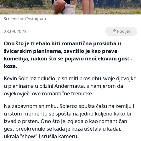
Screenshot/Instagram
28.09.2023.
Podijeli
Ono što je trebalo biti romantična prosidba u
švicarskim planinama, završilo je kao prava
komedija, nakon što se pojavio neočekivani gost -
koza.
Kevin Soleroz odlučio je snimiti prosidbu svoje djevojke
u planinama u blizini Andermatta, s namjerom da
ovjekovječi ove romantične trenutke.
Na zabavnom snimku, Soleroz spušta čašu na zemlju i
u istom momentu se spušta na jedno koljeno kako bi
izvadio prsten. Ono što je izgledalo kao romantičan
gest preokrenulo se kada je koza ušetala u kadar,
ukrala "show" i srušila kameru.