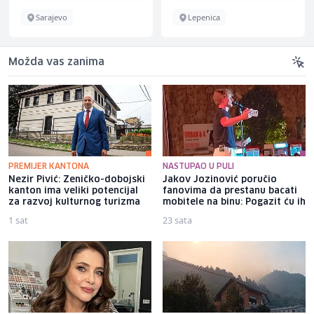
Sarajevo
Lepenica
Možda vas zanima
PREMIJER KANTONA
NASTUPAO U PULI
Nezir Pivić: Zeničko-dobojski
Jakov Jozinović poručio
kanton ima veliki potencijal
fanovima da prestanu bacati
za razvoj kulturnog turizma
mobitele na binu: Pogazit ću ih
1 sat
23 sata