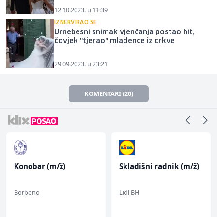
12.10.2023. u 11:39
IZNERVIRAO SE
Urnebesni snimak vjenčanja postao hit,
čovjek "tjerao" mladence iz crkve
29.09.2023. u 23:21
KOMENTARI (20)
Konobar (m/ž)
Skladišni radnik (m/ž)
Borbono
Lidl BH