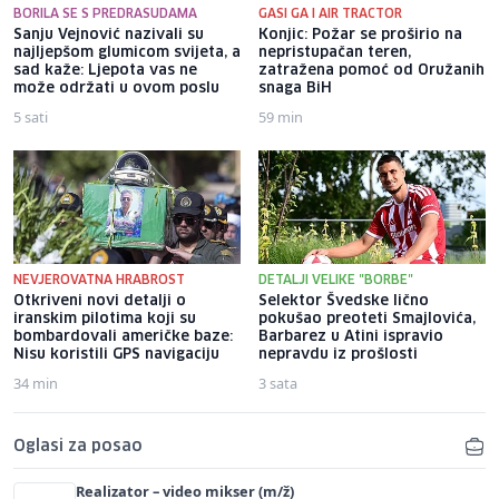
BORILA SE S PREDRASUDAMA
GASI GA I AIR TRACTOR
Sanju Vejnović nazivali su
Konjic: Požar se proširio na
najljepšom glumicom svijeta, a
nepristupačan teren,
sad kaže: Ljepota vas ne
zatražena pomoć od Oružanih
može održati u ovom poslu
snaga BiH
5 sati
59 min
NEVJEROVATNA HRABROST
DETALJI VELIKE "BORBE"
Otkriveni novi detalji o
Selektor Švedske lično
iranskim pilotima koji su
pokušao preoteti Smajlovića,
bombardovali američke baze:
Barbarez u Atini ispravio
Nisu koristili GPS navigaciju
nepravdu iz prošlosti
34 min
3 sata
Oglasi za posao
Realizator – video mikser (m/ž)