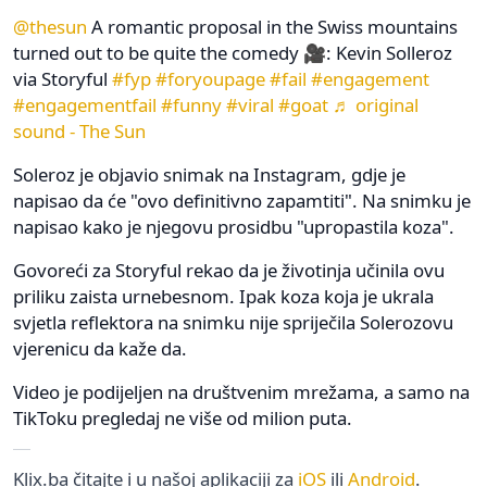
@thesun
A romantic proposal in the Swiss mountains
turned out to be quite the comedy 🎥: Kevin Solleroz
via Storyful
#fyp
#foryoupage
#fail
#engagement
#engagementfail
#funny
#viral
#goat
♬ original
sound - The Sun
Soleroz je objavio snimak na Instagram, gdje je
napisao da će "ovo definitivno zapamtiti". Na snimku je
napisao kako je njegovu prosidbu "upropastila koza".
Govoreći za Storyful rekao da je životinja učinila ovu
priliku zaista urnebesnom. Ipak koza koja je ukrala
svjetla reflektora na snimku nije spriječila Solerozovu
vjerenicu da kaže da.
Video je podijeljen na društvenim mrežama, a samo na
TikToku pregledaj ne više od milion puta.
Klix.ba čitajte i u našoj aplikaciji za
iOS
ili
Android
.