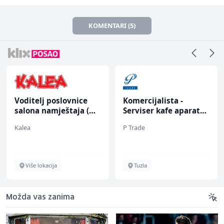
KOMENTARI (5)
Voditelj poslovnice
Komercijalista -
salona namještaja (m/
Serviser kafe aparata
ž)
(m/ž)
Kalea
P Trade
Više lokacija
Tuzla
Možda vas zanima