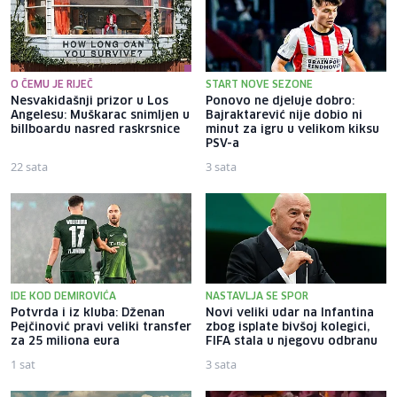
O ČEMU JE RIJEČ
START NOVE SEZONE
Nesvakidašnji prizor u Los
Ponovo ne djeluje dobro:
Angelesu: Muškarac snimljen u
Bajraktarević nije dobio ni
billboardu nasred raskrsnice
minut za igru u velikom kiksu
PSV-a
22 sata
3 sata
IDE KOD DEMIROVIĆA
NASTAVLJA SE SPOR
Potvrda i iz kluba: Dženan
Novi veliki udar na Infantina
Pejčinović pravi veliki transfer
zbog isplate bivšoj kolegici,
za 25 miliona eura
FIFA stala u njegovu odbranu
1 sat
3 sata