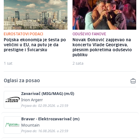
EUROSTATOVI PODACI
ODUŠEVIO FANOVE
Poljska ekonomija je šesta po
Novak Đoković zapjevao na
veličini u EU, na putu je da
koncertu Vlade Georgieva,
prestigne i Švicarsku
plesnim pokretima oduševio
publiku
1 sat
2 sata
Oglasi za posao
Zavarivač (MIG/MAG) (m/ž)
Irion Argerr
Prijava do: 02.09.2026. u 23:59
Bravar - Elektrozavarivač (m)
Mountain
Prijava do: 16.08.2026. u 23:59