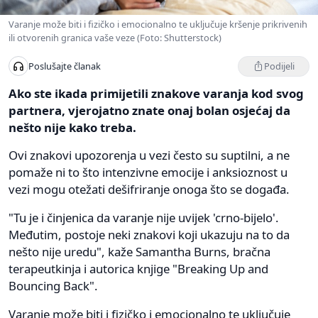
Varanje može biti i fizičko i emocionalno te uključuje kršenje prikrivenih
ili otvorenih granica vaše veze (Foto: Shutterstock)
Podijeli
Poslušajte članak
Ako ste ikada primijetili znakove varanja kod svog
partnera, vjerojatno znate onaj bolan osjećaj da
nešto nije kako treba.
Ovi znakovi upozorenja u vezi često su suptilni, a ne
pomaže ni to što intenzivne emocije i anksioznost u
vezi mogu otežati dešifriranje onoga što se događa.
"Tu je i činjenica da varanje nije uvijek 'crno-bijelo'.
Međutim, postoje neki znakovi koji ukazuju na to da
nešto nije uredu", kaže Samantha Burns, bračna
terapeutkinja i autorica knjige "Breaking Up and
Bouncing Back".
Varanje može biti i fizičko i emocionalno te uključuje