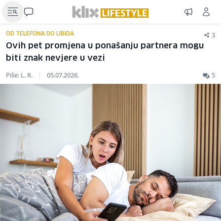
3
OD TELEFONA DO LIBIDA
Ovih pet promjena u ponašanju partnera mogu
biti znak nevjere u vezi
Piše: L. R.
|
05.07.2026.
5