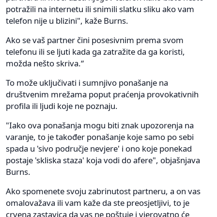
potražili na internetu ili snimili slatku sliku ako vam
telefon nije u blizini", kaže Burns.
Ako se vaš partner čini posesivnim prema svom
telefonu ili se ljuti kada ga zatražite da ga koristi,
možda nešto skriva.“
To može uključivati ​​i sumnjivo ponašanje na
društvenim mrežama poput praćenja provokativnih
profila ili ljudi koje ne poznaju.
"Iako ova ponašanja mogu biti znak upozorenja na
varanje, to je također ponašanje koje samo po sebi
spada u 'sivo područje nevjere' i ono koje ponekad
postaje 'skliska staza' koja vodi do afere", objašnjava
Burns.
Ako spomenete svoju zabrinutost partneru, a on vas
omalovažava ili vam kaže da ste preosjetljivi, to je
crvena zastavica da vas ne poštuje i vjerovatno će