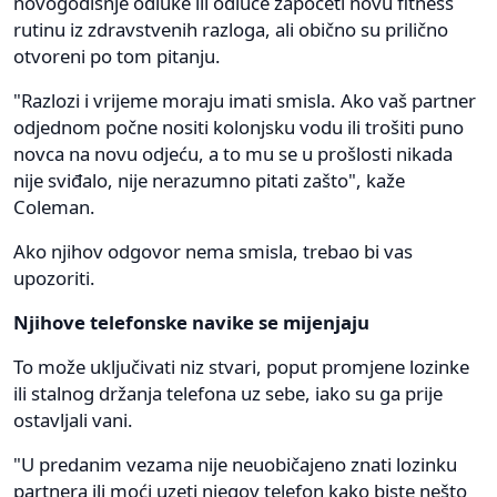
novogodišnje odluke ili odluče započeti novu fitness
rutinu iz zdravstvenih razloga, ali obično su prilično
otvoreni po tom pitanju.
"Razlozi i vrijeme moraju imati smisla. Ako vaš partner
odjednom počne nositi kolonjsku vodu ili trošiti puno
novca na novu odjeću, a to mu se u prošlosti nikada
nije sviđalo, nije nerazumno pitati zašto", kaže
Coleman.
Ako njihov odgovor nema smisla, trebao bi vas
upozoriti.
Njihove telefonske navike se mijenjaju
To može uključivati ​​niz stvari, poput promjene lozinke
ili stalnog držanja telefona uz sebe, iako su ga prije
ostavljali vani.
"U predanim vezama nije neuobičajeno znati lozinku
partnera ili moći uzeti njegov telefon kako biste nešto