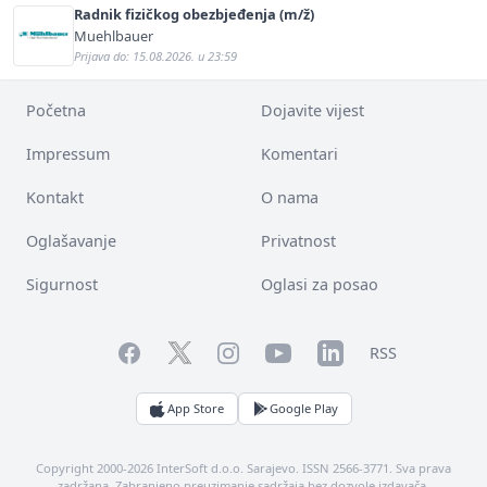
Radnik fizičkog obezbjeđenja (m/ž)
Muehlbauer
Prijava do: 15.08.2026. u 23:59
Početna
Dojavite vijest
Impressum
Komentari
Kontakt
O nama
Oglašavanje
Privatnost
Sigurnost
Oglasi za posao
Facebook
YouTube
LinkedIn
Twitter
Instagram
RSS
App Store
Google Play
Copyright 2000-2026 InterSoft d.o.o. Sarajevo. ISSN 2566-3771. Sva prava
zadržana. Zabranjeno preuzimanje sadržaja bez dozvole izdavača.