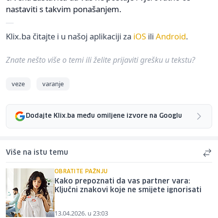
nastaviti s takvim ponašanjem.
Klix.ba čitajte i u našoj aplikaciji za
iOS
ili
Android
.
Znate nešto više o temi ili želite prijaviti grešku u tekstu?
veze
varanje
Dodajte Klix.ba među omiljene izvore na Googlu
Više na istu temu
OBRATITE PAŽNJU
Kako prepoznati da vas partner vara:
Ključni znakovi koje ne smijete ignorisati
13.04.2026. u 23:03