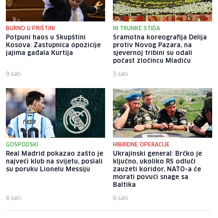
BURNO U PRIŠTINI
NI TRUNKE STIDA
Potpuni haos u Skupštini
Sramotna koreografija Delija
Kosova: Zastupnica opozicije
protiv Novog Pazara, na
jajima gađala Kurtija
sjevernoj tribini su odali
počast zločincu Mladiću
9 sati
5 sati
GOSPODSKI
HIBRIDNE OPERACIJE
Real Madrid pokazao zašto je
Ukrajinski general: Brčko je
najveći klub na svijetu, poslali
ključno, ukoliko RS odluči
su poruku Lionelu Messiju
zauzeti koridor, NATO-a će
morati povući snage sa
Baltika
8 sati
6 sati