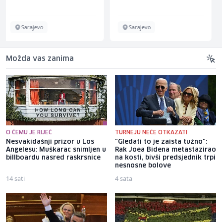
Sarajevo
Više lokacija
Možda vas zanima
O ČEMU JE RIJEČ
TURNEJU NEĆE OTKAZATI
Nesvakidašnji prizor u Los
"Gledati to je zaista tužno":
Angelesu: Muškarac snimljen u
Rak Joea Bidena metastazirao
billboardu nasred raskrsnice
na kosti, bivši predsjednik trpi
nesnosne bolove
14 sati
4 sata