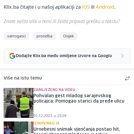
Klix.ba čitajte i u našoj aplikaciji za
iOS
ili
Android
.
Znate nešto više o temi ili želite prijaviti grešku u tekstu?
vatrogasci
prosidba
Osijek
Dodajte Klix.ba među omiljene izvore na Googlu
Više na istu temu
ZABILJEŽENO NA VIDEU
Pohvalan gest mladog sarajevskog
policajca: Pomogao starici da pređe ulicu
01.12.2023. u 23:28
IZNERVIRAO SE
Urnebesni snimak vjenčanja postao hit,