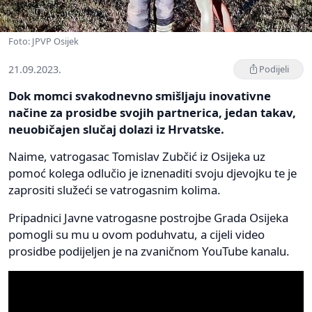
Foto: JPVP Osijek
21.09.2023.
Podijeli
Dok momci svakodnevno smišljaju inovativne
načine za prosidbe svojih partnerica, jedan takav,
neuobičajen slučaj dolazi iz Hrvatske.
Naime, vatrogasac Tomislav Zubčić iz Osijeka uz
pomoć kolega odlučio je iznenaditi svoju djevojku te je
zaprositi služeći se vatrogasnim kolima.
Pripadnici Javne vatrogasne postrojbe Grada Osijeka
pomogli su mu u ovom poduhvatu, a cijeli video
prosidbe podijeljen je na zvaničnom YouTube kanalu.