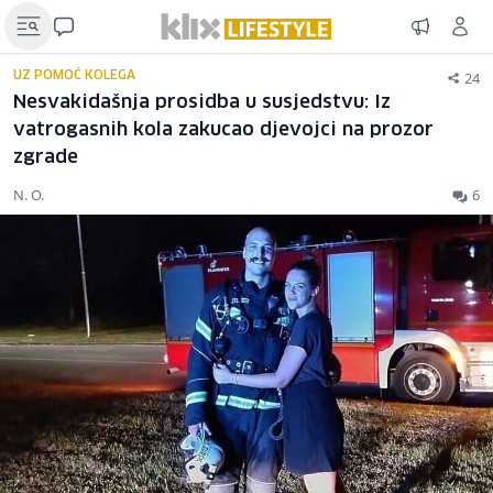
24
UZ POMOĆ KOLEGA
Nesvakidašnja prosidba u susjedstvu: Iz
vatrogasnih kola zakucao djevojci na prozor
zgrade
N. O.
6