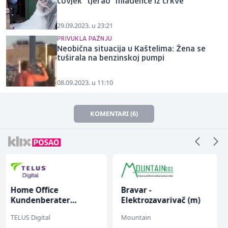
čovjek "tjerao" mladence iz crkve
29.09.2023. u 23:21
PRIVUKLA PAŽNJU
Neobična situacija u Kaštelima: Žena se
tuširala na benzinskoj pumpi
08.09.2023. u 11:10
KOMENTARI (6)
Bravar -
Prodavač u školskoj
Elektrozavarivač (m)
kantini (ž)
Mountain
Slatko i Slano