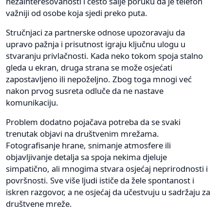
nezainteresovanosti i često šalje poruku da je telefon
važniji od osobe koja sjedi preko puta.
Stručnjaci za partnerske odnose upozoravaju da
upravo pažnja i prisutnost igraju ključnu ulogu u
stvaranju privlačnosti. Kada neko tokom spoja stalno
gleda u ekran, druga strana se može osjećati
zapostavljeno ili nepoželjno. Zbog toga mnogi već
nakon prvog susreta odluče da ne nastave
komunikaciju.
Problem dodatno pojačava potreba da se svaki
trenutak objavi na društvenim mrežama.
Fotografisanje hrane, snimanje atmosfere ili
objavljivanje detalja sa spoja nekima djeluje
simpatično, ali mnogima stvara osjećaj neprirodnosti i
površnosti. Sve više ljudi ističe da žele spontanost i
iskren razgovor, a ne osjećaj da učestvuju u sadržaju za
društvene mreže.