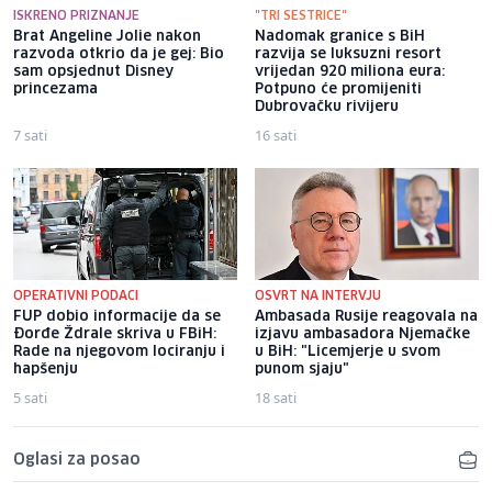
ISKRENO PRIZNANJE
"TRI SESTRICE"
Brat Angeline Jolie nakon
Nadomak granice s BiH
razvoda otkrio da je gej: Bio
razvija se luksuzni resort
sam opsjednut Disney
vrijedan 920 miliona eura:
princezama
Potpuno će promijeniti
Dubrovačku rivijeru
7 sati
16 sati
OPERATIVNI PODACI
OSVRT NA INTERVJU
FUP dobio informacije da se
Ambasada Rusije reagovala na
Đorđe Ždrale skriva u FBiH:
izjavu ambasadora Njemačke
Rade na njegovom lociranju i
u BiH: "Licemjerje u svom
hapšenju
punom sjaju"
5 sati
18 sati
Oglasi za posao