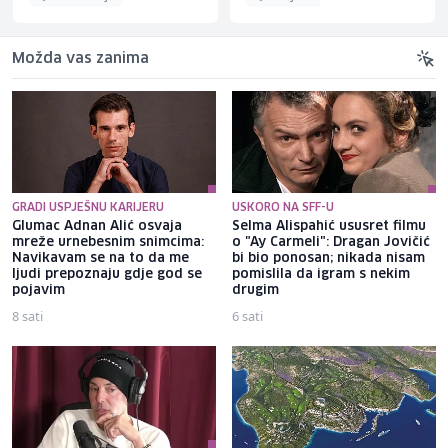
Možda vas zanima
GRADI USPJEŠNU KARIJERU
USKORO NA SFF-U
Glumac Adnan Alić osvaja
Selma Alispahić ususret filmu
mreže urnebesnim snimcima:
o "Ay Carmeli": Dragan Jovičić
Navikavam se na to da me
bi bio ponosan; nikada nisam
ljudi prepoznaju gdje god se
pomislila da igram s nekim
pojavim
drugim
8 sati
6 sati