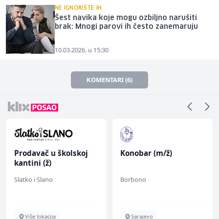
NE IGNORIŠTE IH
Šest navika koje mogu ozbiljno narušiti
brak: Mnogi parovi ih često zanemaruju
10.03.2026. u 15:30
KOMENTARI (6)
Prodavač u školskoj
Konobar (m/ž)
kantini (ž)
Slatko i Slano
Borbono
Više lokacija
Sarajevo