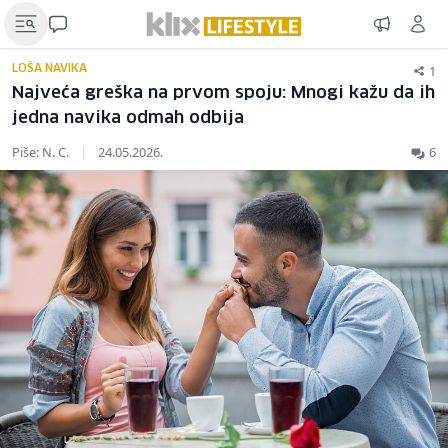
1
LOŠA NAVIKA
Najveća greška na prvom spoju: Mnogi kažu da ih
jedna navika odmah odbija
Piše: N. C.
|
24.05.2026.
6