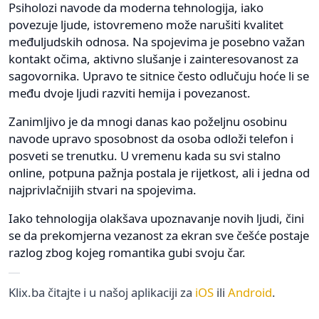
Psiholozi navode da moderna tehnologija, iako
povezuje ljude, istovremeno može narušiti kvalitet
međuljudskih odnosa. Na spojevima je posebno važan
kontakt očima, aktivno slušanje i zainteresovanost za
sagovornika. Upravo te sitnice često odlučuju hoće li se
među dvoje ljudi razviti hemija i povezanost.
Zanimljivo je da mnogi danas kao poželjnu osobinu
navode upravo sposobnost da osoba odloži telefon i
posveti se trenutku. U vremenu kada su svi stalno
online, potpuna pažnja postala je rijetkost, ali i jedna od
najprivlačnijih stvari na spojevima.
Iako tehnologija olakšava upoznavanje novih ljudi, čini
se da prekomjerna vezanost za ekran sve češće postaje
razlog zbog kojeg romantika gubi svoju čar.
Klix.ba čitajte i u našoj aplikaciji za
iOS
ili
Android
.