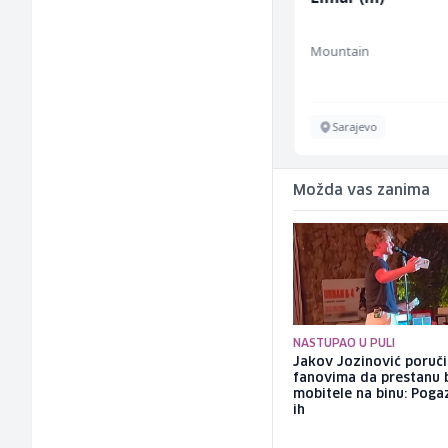
(m/ž)
Amko komerc
Mountain
Fojnica
Sarajevo
Možda vas zanima
NASTUPAO U PULI
Jakov Jozinović poruč
fanovima da prestanu 
mobitele na binu: Pogaz
ih