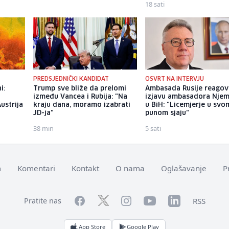
18 sati
PREDSJEDNIČKI KANDIDAT
OSVRT NA INTERVJU
i:
Trump sve bliže da prelomi
Ambasada Rusije reagov
između Vancea i Rubija: "Na
izjavu ambasadora Nje
Austrija
kraju dana, moramo izabrati
u BiH: "Licemjerje u svo
JD-ja"
punom sjaju"
38 min
5 sati
m
Komentari
Kontakt
O nama
Oglašavanje
P
Facebook
YouTube
LinkedIn
Twitter
Instagram
RSS
Pratite nas
App Store
Google Play