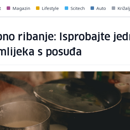
t
Magazin
Lifestyle
Scitech
Auto
Križal
no ribanje: Isprobajte je
mlijeka s posuđa