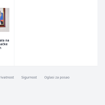
ala na
mačke
m
rivatnost
Sigurnost
Oglasi za posao