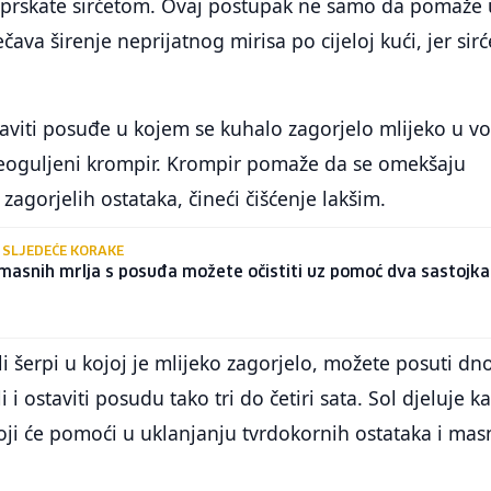
prskate sirćetom. Ovaj postupak ne samo da pomaže 
ečava širenje neprijatnog mirisa po cijeloj kući, jer sirć
.
aviti posuđe u kojem se kuhalo zagorjelo mlijeko u v
 neoguljeni krompir. Krompir pomaže da se omekšaju
zagorjelih ostataka, čineći čišćenje lakšim.
 SLJEDEĆE KORAKE
masnih mrlja s posuđa možete očistiti uz pomoć dva sastojka
ili šerpi u kojoj je mlijeko zagorjelo, možete posuti dn
 i ostaviti posudu tako tri do četiri sata. Sol djeluje k
koji će pomoći u uklanjanju tvrdokornih ostataka i ma