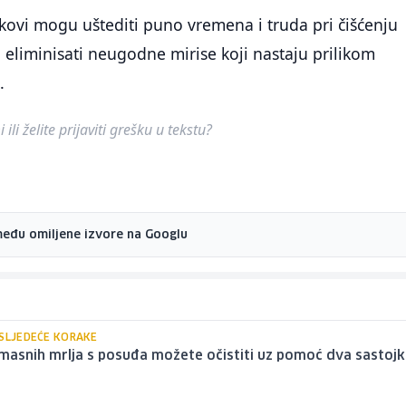
ikovi mogu uštediti puno vremena i truda pri čišćenju
 eliminisati neugodne mirise koji nastaju prilikom
.
ili želite prijaviti grešku u tekstu?
među omiljene izvore na Googlu
 SLJEDEĆE KORAKE
masnih mrlja s posuđa možete očistiti uz pomoć dva sastoj