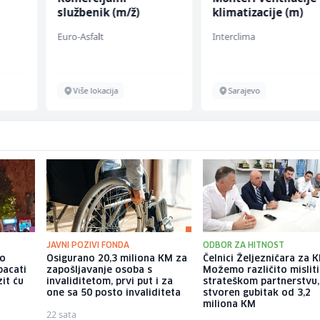
službenik (m/ž)
klimatizacije (m)
Euro-Asfalt
Interclima
Više lokacija
Sarajevo
JAVNI POZIVI FONDA
ODBOR ZA HITNOST
io
Osigurano 20,3 miliona KM za
Čelnici Željezničara za Kl
bacati
zapošljavanje osoba s
Možemo različito misliti
it ću
invaliditetom, prvi put i za
strateškom partnerstvu, 
one sa 50 posto invaliditeta
stvoren gubitak od 3,2
miliona KM
22 sata