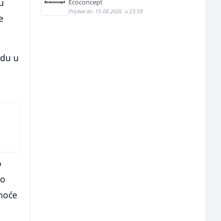
u
Ecoconcept
Prijava do: 15.08.2026. u 23:59
e
odu u
o
ao
snoće