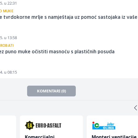
5. u 22:31
O MUKE
e tvrdokorne mrlje s namještaja uz pomoć sastojaka iz vaše
5. u 13:58
PROBATI
z puno muke očistiti masnoću s plastičnih posuda
4. u 08:15
KOMENTARI (0)
Komercijalni
Monteri ventilacije 