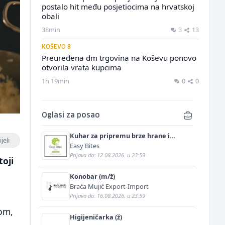
postalo hit među posjetiocima na hrvatskoj
obali
38min
3
13
KOŠEVO 8
Preuređena dm trgovina na Koševu ponovo
otvorila vrata kupcima
1h 19min
0
0
Oglasi za posao
Kuhar za pripremu brze hrane i
jeli
jednostavnih jela (m/ž)
Easy Bites
Prijava do: 12.08.2026. u 23:59
toji
Konobar (m/ž)
Braća Mujić Export-Import
Prijava do: 16.08.2026. u 23:59
om,
Higijeničarka (ž)