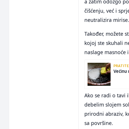
a zatim odozgo po
čišćenju, već i sprj
neutralizira mirise
Također, možete st
kojoj ste skuhali
naslage masnoće i 
PRATITE
Većinu 
Ako se radi o tavi 
debelim slojem soli
prirodni abraziv, 
sa površine.