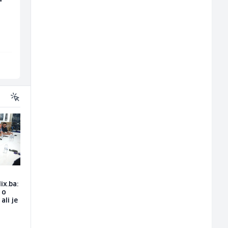
kantini (ž)
pločastog namještaj
(m/ž)
Slatko i Slano
Kalea
Više lokacija
Ilijaš
ix.ba:
 o
ali je