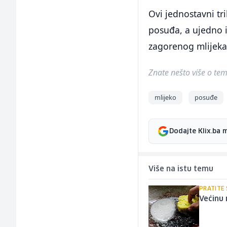
Ovi jednostavni tr
posuđa, a ujedno i
zagorenog mlijeka
Znate nešto više o temi 
mlijeko
posuđe
Dodajte Klix.ba 
Više na istu temu
PRATITE
Većinu 