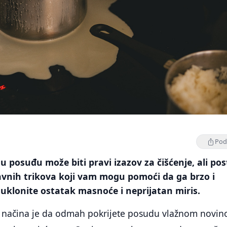
Podi
u posuđu može biti pravi izazov za čišćenje, ali pos
avnih trikova koji vam mogu pomoći da ga brzo i
, uklonite ostatak masnoće i neprijatan miris.
h načina je da odmah pokrijete posudu vlažnom novin