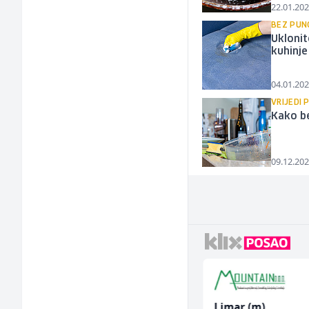
22.01.202
BEZ PUN
Uklonit
kuhinje
04.01.202
VRIJEDI 
Kako be
09.12.202
Trgovac - Magacioner
Limar (m)