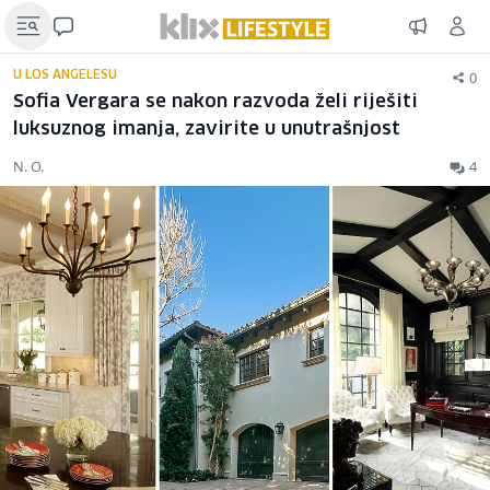
0
U LOS ANGELESU
Sofia Vergara se nakon razvoda želi riješiti
luksuznog imanja, zavirite u unutrašnjost
N. O.
4