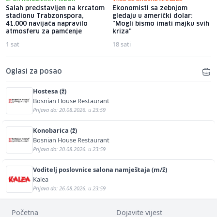
Salah predstavljen na krcatom
Ekonomisti sa zebnjom
stadionu Trabzonspora,
gledaju u američki dolar:
41.000 navijača napravilo
"Mogli bismo imati majku svih
atmosferu za pamćenje
kriza"
1 sat
18 sati
Oglasi za posao
Hostesa (ž)
Bosnian House Restaurant
Prijava do: 20.08.2026. u 23:59
Konobarica (ž)
Bosnian House Restaurant
Prijava do: 20.08.2026. u 23:59
Voditelj poslovnice salona namještaja (m/ž)
Kalea
Prijava do: 26.08.2026. u 23:59
Početna
Dojavite vijest