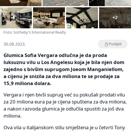
+2
Foto: Sotheby’s International Realty
30.08.2023.
Podijeli
Glumica Sofia Vergara odlučna je da proda
luksuznu vilu u Los Angelesu koja je bila njen dom
zajedno s bivšim suprugom Joeom Manganiellom,
a cijenu je snizila za dva miliona te se prodaje za
15,9 miliona dolara.
Vergara i njen bivši suprug već su pokušali prodati vilu
za 20 miliona eura pa je cijena spuštena za dva miliona,
a nakon razvoda glumica je odlučila spustiti za još dva
miliona.
Ova vila u italijanskom stilu smještena je u četvrti Tony