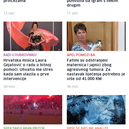
princezama
pomislila da igram s nekim
drugim
12 sati
11 sati
RADI U DUBROVNIKU
APEL POMOZI.BA
Hrvatska misica Laura
Fatimi su odstranjeni
Gnjatović o radu u hitnoj
maternica i jajnici zbog
pomoći: Uhvatio me stres
agresivnog tumora: Za
kada sam ulazila u prve
nastavak liječenja potrebno je
intervencije
više od 41.000 KM
50 min
36 min
SPEKTAKULARAN PRIZOR
VRŠE SE BROJNE ANALIZE