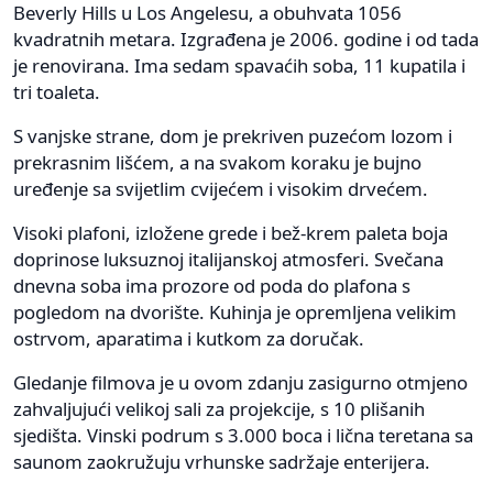
Beverly Hills u Los Angelesu, a obuhvata 1056
kvadratnih metara. Izgrađena je 2006. godine i od tada
je renovirana. Ima sedam spavaćih soba, 11 kupatila i
tri toaleta.
S vanjske strane, dom je prekriven puzećom lozom i
prekrasnim lišćem, a na svakom koraku je bujno
uređenje sa svijetlim cvijećem i visokim drvećem.
Visoki plafoni, izložene grede i bež-krem paleta boja
doprinose luksuznoj italijanskoj atmosferi. Svečana
dnevna soba ima prozore od poda do plafona s
pogledom na dvorište. Kuhinja je opremljena velikim
ostrvom, aparatima i kutkom za doručak.
Gledanje filmova je u ovom zdanju zasigurno otmjeno
zahvaljujući velikoj sali za projekcije, s 10 plišanih
sjedišta. Vinski podrum s 3.000 boca i lična teretana sa
saunom zaokružuju vrhunske sadržaje enterijera.