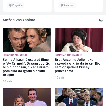
Vogošća
Sarajevo
Možda vas zanima
USKORO NA SFF-U
ISKRENO PRIZNANJE
Selma Alispahić ususret filmu
Brat Angeline Jolie nakon
o "Ay Carmeli": Dragan Jovičić
razvoda otkrio da je gej: Bio
bi bio ponosan; nikada nisam
sam opsjednut Disney
pomislila da igram s nekim
princezama
drugim
15 sati
14 sati