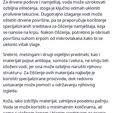
Za drvene podove i namještaj, voda može uzrokovati
ozbiljna oštećenja, stoga je ključno odmah ukloniti
prolivene tekućine. Dugotrajno izlaganje vodi može
oštetiti drvene površine, pa se preporučuje korištenje
specijaliziranih sredstava za čišćenje namještaja, koja
se nanose na krpu. Nakon čišćenja, potrebno je obrisati
površinu suhom krpom od mikrovlakana kako bi se
uklonio višak vlage.
Srebrni, mesingani i drugi osjetljivi predmeti, kao i
materijali poput antilopa, somota i velura, ne smiju biti
izloženi vodi, jer ona može ozbiljno narušiti njihovu
strukturu. Za čišćenje ovih materijala najbolje je
koristiti specijalizirane proizvode, dok redovno
usisavanje može pomoći u održavanju njihovog
izgleda.
Koža, iako izdržljiv materijal, zahtijeva posebnu pažnju.
Voda se može koristiti u minimalnim količinama, ali
samo s vlažnom krpom i blagim sredstvom za pranje,