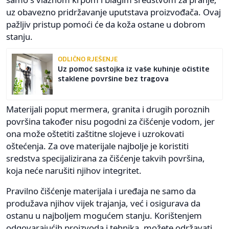
uz obavezno pridržavanje uputstava proizvođača. Ovaj
pažljiv pristup pomoći će da koža ostane u dobrom
stanju.
ODLIČNO RJEŠENJE
Uz pomoć sastojka iz vaše kuhinje očistite
staklene površine bez tragova
Materijali poput mermera, granita i drugih poroznih
površina također nisu pogodni za čišćenje vodom, jer
ona može oštetiti zaštitne slojeve i uzrokovati
oštećenja. Za ove materijale najbolje je koristiti
sredstva specijalizirana za čišćenje takvih površina,
koja neće narušiti njihov integritet.
Pravilno čišćenje materijala i uređaja ne samo da
produžava njihov vijek trajanja, već i osigurava da
ostanu u najboljem mogućem stanju. Korištenjem
odgovarajućih proizvoda i tehnika, možete održavati