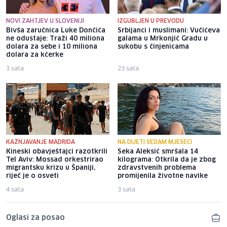
NOVI ZAHTJEV U SLOVENIJI
IZGUBLJEN U PREVODU
Bivša zaručnica Luke Dončića
Srbijanci i muslimani: Vučićeva
ne odustaje: Traži 40 miliona
galama u Mrkonjić Gradu u
dolara za sebe i 10 miliona
sukobu s činjenicama
dolara za kćerke
3 sata
23 sata
KAŽNJAVANJE MADRIDA
NA DIJETI SEDAM MJESECI
Kineski obavještajci razotkrili
Seka Aleksić smršala 14
Tel Aviv: Mossad orkestrirao
kilograma: Otkrila da je zbog
migrantsku krizu u Španiji,
zdravstvenih problema
riječ je o osveti
promijenila životne navike
4 sata
3 sata
Oglasi za posao