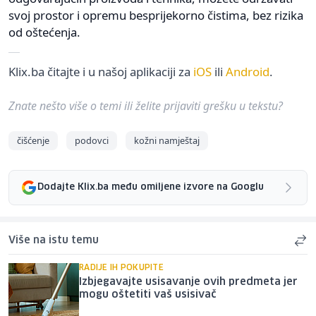
svoj prostor i opremu besprijekorno čistima, bez rizika
od oštećenja.
Klix.ba čitajte i u našoj aplikaciji za
iOS
ili
Android
.
Znate nešto više o temi ili želite prijaviti grešku u tekstu?
čišćenje
podovci
kožni namještaj
Dodajte Klix.ba među omiljene izvore na Googlu
Više na istu temu
RADIJE IH POKUPITE
Izbjegavajte usisavanje ovih predmeta jer
mogu oštetiti vaš usisivač