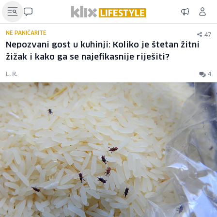
47
NE PANIČARITE
Nepozvani gost u kuhinji: Koliko je štetan žitni
žižak i kako ga se najefikasnije riješiti?
L. R.
4