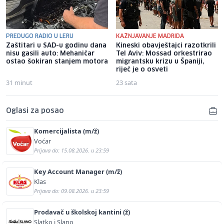
PREDUGO RADIO U LERU
KAŽNJAVANJE MADRIDA
Zaštitari u SAD-u godinu dana
Kineski obavještajci razotkrili
nisu gasili auto: Mehaničar
Tel Aviv: Mossad orkestrirao
ostao šokiran stanjem motora
migrantsku krizu u Španiji,
riječ je o osveti
31 minut
23 sata
Oglasi za posao
Komercijalista (m/ž)
Voćar
Prijava do: 15.08.2026. u 23:59
Key Account Manager (m/ž)
Klas
Prijava do: 09.08.2026. u 23:59
Prodavač u školskoj kantini (ž)
Slatko i Slano