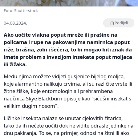
Foto: Shutterstock
04.08.2024.
Podijeli
Ako uočite vlakna poput mreže ili prašine na
policama i rupe na pakovanjima namirnica poput
riže, brašna, zobi i šećera, to bi mogao biti znak da
imate problem s invazijom insekata poput moljaca
ili žižaka.
Među njima možete vidjeti gusjenice bijelog moljca,
koje alarmantno nalikuju crvima, ali su različite vrste ili
žitne žiške, koje entomologinja i prehrambena
naučnica Skye Blackburn opisuje kao "sićušni insekat s
velikim dugim nosom".
Ličinke insekata nalaze se unutar cjelovitih žitarica,
tako da ih nećete uočiti dok ne vidite odrasle jedinke na
dnu pakiranja. To se, na primjer, odnosi na žitni ili ako