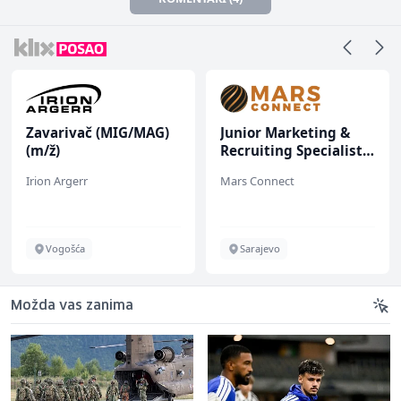
Zavarivač (MIG/MAG)
Junior Marketing &
(m/ž)
Recruiting Specialist
(m/ž)
Irion Argerr
Mars Connect
Vogošća
Sarajevo
Možda vas zanima