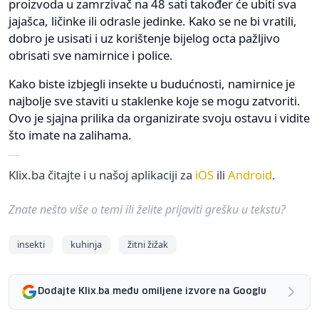
proizvoda u zamrzivač na 48 sati također će ubiti sva
jajašca, ličinke ili odrasle jedinke. Kako se ne bi vratili,
dobro je usisati i uz korištenje bijelog octa pažljivo
obrisati sve namirnice i police.
Kako biste izbjegli insekte u budućnosti, namirnice je
najbolje sve staviti u staklenke koje se mogu zatvoriti.
Ovo je sjajna prilika da organizirate svoju ostavu i vidite
što imate na zalihama.
Klix.ba čitajte i u našoj aplikaciji za
iOS
ili
Android
.
Znate nešto više o temi ili želite prijaviti grešku u tekstu?
insekti
kuhinja
žitni žižak
Dodajte Klix.ba među omiljene izvore na Googlu