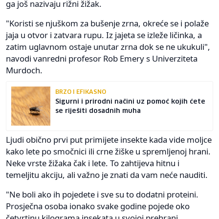
ga još nazivaju rižni žižak.
"Koristi se njuškom za bušenje zrna, okreće se i polaže
jaja u otvor i zatvara rupu. Iz jajeta se izleže ličinka, a
zatim uglavnom ostaje unutar zrna dok se ne ukukuli",
navodi vanredni profesor Rob Emery s Univerziteta
Murdoch.
BRZO I EFIKASNO
Sigurni i prirodni načini uz pomoć kojih ćete
se riješiti dosadnih muha
Ljudi obično prvi put primijete insekte kada vide moljce
kako lete po smočnici ili crne žiške u spremljenoj hrani.
Neke vrste žižaka čak i lete. To zahtijeva hitnu i
temeljitu akciju, ali važno je znati da vam neće nauditi.
"Ne boli ako ih pojedete i sve su to dodatni proteini.
Prosječna osoba ionako svake godine pojede oko
četvrtinu kilograma insekata u svojoj prehrani.