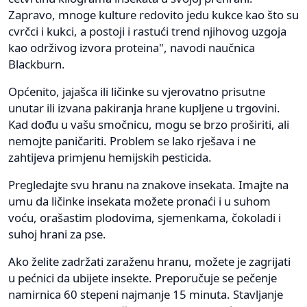
Zapravo, mnoge kulture redovito jedu kukce kao što su
cvrčci i kukci, a postoji i rastući trend njihovog uzgoja
kao održivog izvora proteina", navodi naučnica
Blackburn.
Općenito, jajašca ili ličinke su vjerovatno prisutne
unutar ili izvana pakiranja hrane kupljene u trgovini.
Kad dođu u vašu smočnicu, mogu se brzo proširiti, ali
nemojte paničariti. Problem se lako rješava i ne
zahtijeva primjenu hemijskih pesticida.
Pregledajte svu hranu na znakove insekata. Imajte na
umu da ličinke insekata možete pronaći i u suhom
voću, orašastim plodovima, sjemenkama, čokoladi i
suhoj hrani za pse.
Ako želite zadržati zaraženu hranu, možete je zagrijati
u pećnici da ubijete insekte. Preporučuje se pečenje
namirnica 60 stepeni najmanje 15 minuta. Stavljanje