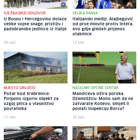
VJEŽBA BRZI ODGOVOR
VELIKA ŠANSA
U Bosnu i Hercegovinu dolaze
Italijanski mediji: Alajbegović
velike vojne snage, pristižu i
od prve minute protiv Intera,
padobranske jedinice iz Italije
evo gdje gledati prijenos
utakmice
20 sati
12 sati
MJESTO GRUJIČIĆI
NAČELNIK OPĆINE CENTAR
Požar kod Srebrenice:
Mandićeva oštra poruka
Potpuno izgorio objekt za
Džemidžiću: Molio sam da ne
uzgoj pilića u vlasništvu
zatvarate Koševo, smiješ li
povratnika
poslati inspekciju Borcu?
11 sati
20 sati