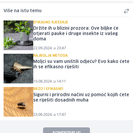
Više na istu temu
EFIKASNO RJEŠENJE
Držite ih u blizini prozora: Ove biljke će
otjerati pauke i druge insekte iz vašeg
doma
22.09.2024. u 23:47
NAJBOLJA METODA
Moljci su vam uništili odjeću? Evo kako ćete
ih se efikasno riješiti
10.08.2024. u 14:11
BRZO I EFIKASNO
Sigurni i prirodni načini uz pomoć kojih ćete
se riješiti dosadnih muha
23.06.2024. u 17:47
KOMENTARI (4)