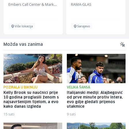
Support (m/w/d)
Embers Call Center & Marketing
RAMA-GLAS
Više lokacija
Sarajevo
Možda vas zanima
POZIRALA U BIKINIJU
VELIKA ŠANSA
Kelly Brook su naučnici prije
Italijanski mediji: Alajbegović
10 godina proglasili ženom s
od prve minute protiv Intera,
najsavršenijim tijelom, a evo
evo gdje gledati prijenos
kako danas izgleda
utakmice
15 sati
9 sati