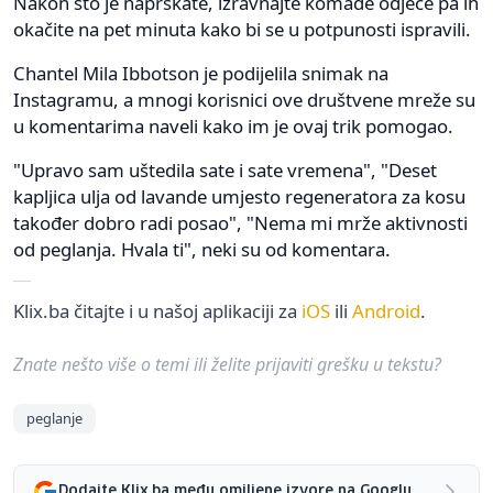
Nakon što je naprskate, izravnajte komade odjeće pa ih
okačite na pet minuta kako bi se u potpunosti ispravili.
Chantel Mila Ibbotson je podijelila snimak na
Instagramu, a mnogi korisnici ove društvene mreže su
u komentarima naveli kako im je ovaj trik pomogao.
"Upravo sam uštedila sate i sate vremena", "Deset
kapljica ulja od lavande umjesto regeneratora za kosu
također dobro radi posao", "Nema mi mrže aktivnosti
od peglanja. Hvala ti", neki su od komentara.
Klix.ba čitajte i u našoj aplikaciji za
iOS
ili
Android
.
Znate nešto više o temi ili želite prijaviti grešku u tekstu?
peglanje
Dodajte Klix.ba među omiljene izvore na Googlu