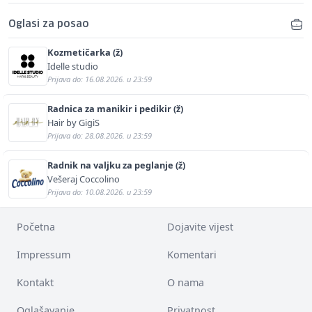
Oglasi za posao
Kozmetičarka (ž)
Idelle studio
Prijava do: 16.08.2026. u 23:59
Radnica za manikir i pedikir (ž)
Hair by GigiS
Prijava do: 28.08.2026. u 23:59
Radnik na valjku za peglanje (ž)
Vešeraj Coccolino
Prijava do: 10.08.2026. u 23:59
Početna
Dojavite vijest
Impressum
Komentari
Kontakt
O nama
Oglašavanje
Privatnost