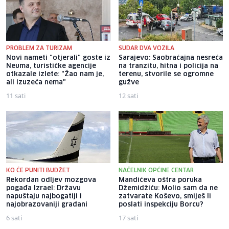
PROBLEM ZA TURIZAM
SUDAR DVA VOZILA
Novi nameti "otjerali" goste iz
Sarajevo: Saobraćajna nesreća
Neuma, turističke agencije
na tranzitu, hitna i policija na
otkazale izlete: "Žao nam je,
terenu, stvorile se ogromne
ali izuzeća nema"
gužve
11 sati
12 sati
KO ĆE PUNITI BUDŽET
NAČELNIK OPĆINE CENTAR
Rekordan odljev mozgova
Mandićeva oštra poruka
pogađa Izrael: Državu
Džemidžiću: Molio sam da ne
napuštaju najbogatiji i
zatvarate Koševo, smiješ li
najobrazovaniji građani
poslati inspekciju Borcu?
6 sati
17 sati