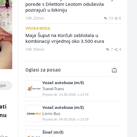
porede s Dilettom Leotom oduševila
pozirajući u bikiniju
10h 22min
13
6
VISOKA MODA
Maja Šuput na Korčuli zablistala u
kombinaciji vrijednoj oko 3.500 eura
10h 55min
7
4
Oglasi za posao
Vozač autobusa (m/ž)
jeli
Travel-Trans
Prijava do: 23.08.2026. u 23:59
ati
Vozač autobusa (m/ž)
Livno Bus
onu
Prijava do: 04.09.2026. u 23:59
Šivač (m/ž)