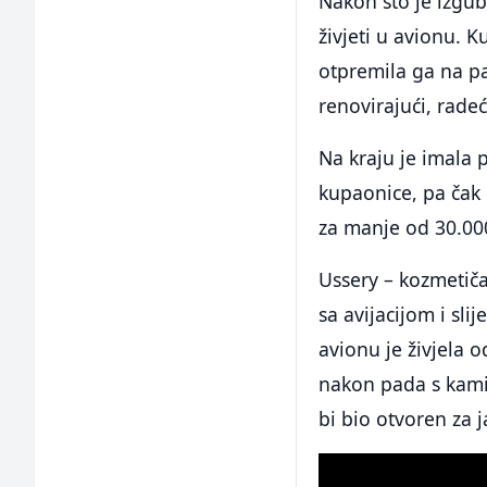
Nakon što je izgub
živjeti u avionu. K
otpremila ga na pa
renovirajući, rade
Na kraju je imala 
kupaonice, pa čak
za manje od 30.000
Ussery – kozmetiča
sa avijacijom i sli
avionu je živjela 
nakon pada s kamio
bi bio otvoren za j