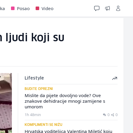
jka
Posao
Video
ljudi koji su
Lifestyle
BUDITE OPREZNI
Mislite da pijete dovoljno vode? Ove
znakove dehidracije mnogi zamijene s
umorom
1h 48min
0
0
KOMPLIMENTI SE NIŽU
Hrvatska voditeljica Valentina Miletić koju