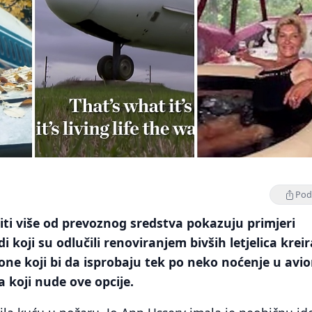
Podi
ti više od prevoznog sredstva pokazuju primjeri
i koji su odlučili renoviranjem bivših letjelica kreir
one koji bi da isprobaju tek po neko noćenje u avi
la koji nude ove opcije.