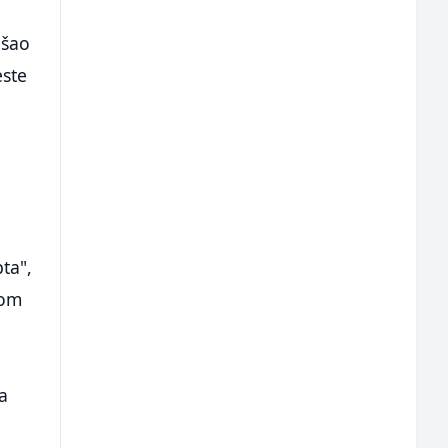
ušao
este
ta",
nom
za