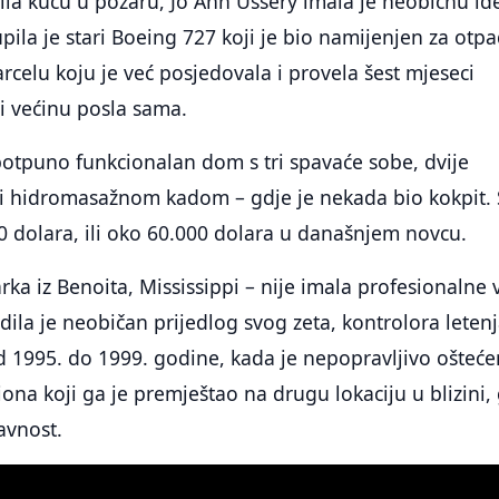
ila kuću u požaru, Jo Ann Ussery imala je neobičnu id
upila je stari Boeing 727 koji je bio namijenjen za otpa
rcelu koju je već posjedovala i provela šest mjeseci
ći većinu posla sama.
potpuno funkcionalan dom s tri spavaće sobe, dvije
 i hidromasažnom kadom – gdje je nekada bio kokpit.
 dolara, ili oko 60.000 dolara u današnjem novcu.
rka iz Benoita, Mississippi – nije imala profesionalne 
jedila je neobičan prijedlog svog zeta, kontrolora leten
od 1995. do 1999. godine, kada je nepopravljivo ošteće
na koji ga je premještao na drugu lokaciju u blizini,
avnost.