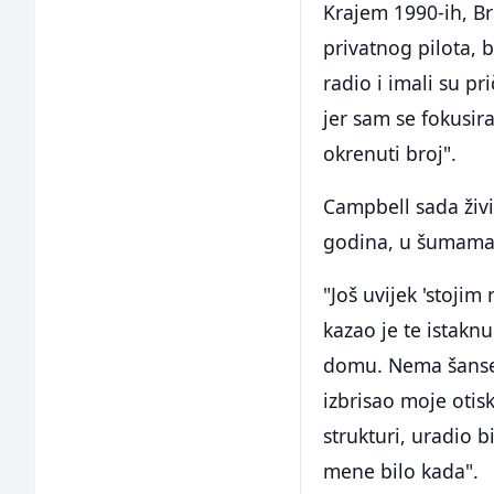
Krajem 1990-ih, Br
privatnog pilota, 
radio i imali su pr
jer sam se fokusir
okrenuti broj".
Campbell sada živ
godina, u šumama 
"Još uvijek 'stoji
kazao je te istakn
domu. Nema šanse.
izbrisao moje otis
strukturi, uradio 
mene bilo kada".