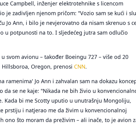
uce Campbell, inženjer elektrotehnike s licencom
bio je zadivljen njenom pričom: "Vozio sam se kući i sl
iču Jo Ann, i bilo je nevjerovatno da nisam skrenuo s c
ao u potpunosti na to. I sljedećeg jutra sam odlučio
i u svom avionu – također Boeingu 727 – više od 20
Hillsboroa, Oregon, prenosi
CNN
.
m na ramenima' Jo Ann i zahvalan sam na dokazu koncep
uo da se ne kaje: "Nikada ne bih živio u konvencional
 Kada bi me Scotty uputio u unutrašnju Mongoliju,
ke prstiju i natjerao me da živim u konvencionalnoj
bih ono što moram da preživim – ali inače, to je avion 