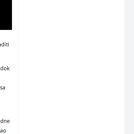
diti
 dok
asa
edne
kao