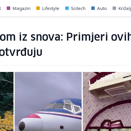
t
Magazin
Lifestyle
Scitech
Auto
Križal
om iz snova: Primjeri ovih 
potvrđuju