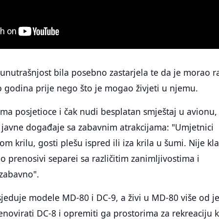
 unutrašnjost bila posebno zastarjela te da je morao ra
 godina prije nego što je mogao živjeti u njemu.
ma posjetioce i čak nudi besplatan smještaj u avionu,
e javne događaje sa zabavnim atrakcijama: "Umjetnici
 krilu, gosti plešu ispred ili iza krila u šumi. Nije kl
 prenosivi separei sa različitim zanimljivostima i
 zabavno".
osjeduje modele MD-80 i DC-9, a živi u MD-80 više od j
renovirati DC-8 i opremiti ga prostorima za rekreaciju 