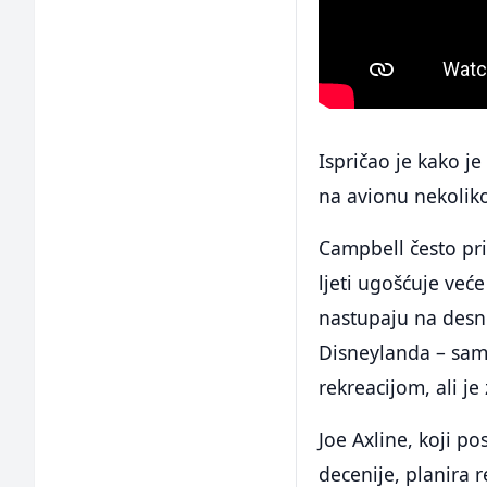
Ispričao je kako je
na avionu nekoliko
Campbell često pri
ljeti ugošćuje već
nastupaju na desnom
Disneylanda – samo
rekreacijom, ali je
Joe Axline, koji p
decenije, planira 