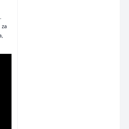
.
 za
a,