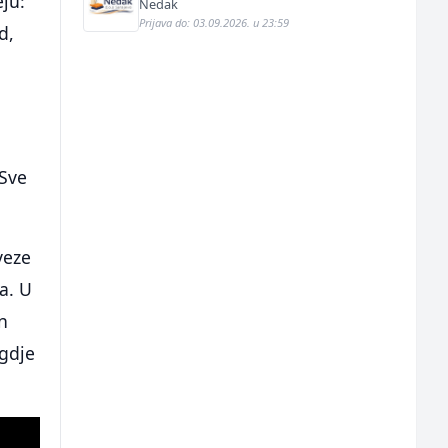
eju:
Nedak
Prijava do: 03.09.2026. u 23:59
d,
 Sve
veze
ja. U
n
 gdje