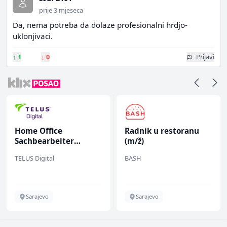
prije 3 mjeseca
Da, nema potreba da dolaze profesionalni hrdjo-
uklonjivaci.
↑
1
↓
0
Prijavi
Home Office
Radnik u restoranu
Sachbearbeiter
(m/ž)
(m/w/d) für einen
TELUS Digital
BASH
bekannten deutschen
Energieversorger
Sarajevo
Sarajevo