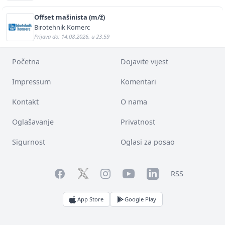
Offset mašinista (m/ž)
Birotehnik Komerc
Prijava do: 14.08.2026. u 23:59
Početna
Dojavite vijest
Impressum
Komentari
Kontakt
O nama
Oglašavanje
Privatnost
Sigurnost
Oglasi za posao
Facebook
YouTube
LinkedIn
Twitter
Instagram
RSS
App Store
Google Play