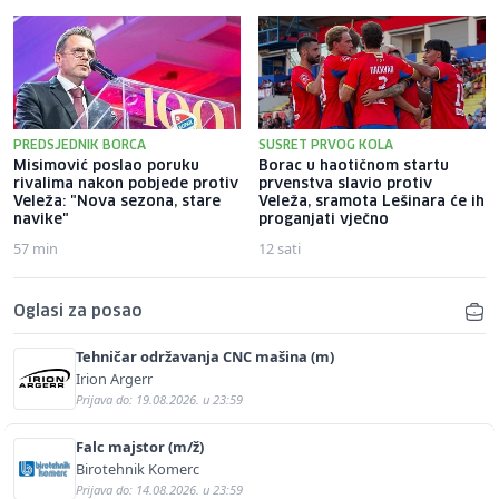
PREDSJEDNIK BORCA
SUSRET PRVOG KOLA
Misimović poslao poruku
Borac u haotičnom startu
rivalima nakon pobjede protiv
prvenstva slavio protiv
Veleža: "Nova sezona, stare
Veleža, sramota Lešinara će ih
navike"
proganjati vječno
57 min
12 sati
Oglasi za posao
Tehničar održavanja CNC mašina (m)
Irion Argerr
Prijava do: 19.08.2026. u 23:59
Falc majstor (m/ž)
Birotehnik Komerc
Prijava do: 14.08.2026. u 23:59