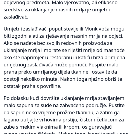
odjevnog predmeta. Malo vjerovatno, ali efikasno
sredstvo za uklanjanje masnih mrlja je umjetni
zaslađivač.
Umjetni zaslađivači poput stevije ili Monk voća mogu
biti zgodni alati za rješavanje masnih mrlja na odjeći.
Ako se nađete bez svojih redovnih proizvoda za
uklanjanje mrlja i morate se riješiti mrlje od masnoće
ako ste naprimjer u restoranu ili kafiću brza primjena
umjetnog zaslađivača može pomoći. Pospite malo
praha preko umrljanog dijela tkanine i ostavite da
odstoji nekoliko minuta. Nakon toga nježno obrišite
ostatak praha s površine.
Po dolasku kući dovršite uklanjanje mrlja stavljanjem
malo sapuna za suđe na zahvaćeno područje. Pustite
da sapun neko vrijeme prožme tkaninu, a zatim ga
lagano utrljajte vrhovima prstiju, čistom četkicom za
zube s mekim vlaknima ili krpom, osiguravajući
sveobuhvatno čišćenje. Nakon toga, isperite mrlju pod