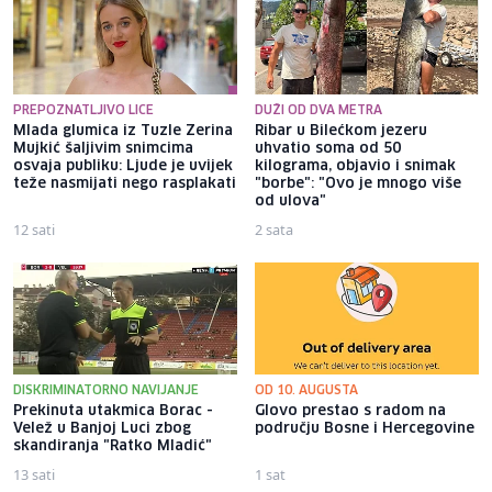
PREPOZNATLJIVO LICE
DUŽI OD DVA METRA
Mlada glumica iz Tuzle Zerina
Ribar u Bilećkom jezeru
Mujkić šaljivim snimcima
uhvatio soma od 50
osvaja publiku: Ljude je uvijek
kilograma, objavio i snimak
teže nasmijati nego rasplakati
"borbe": "Ovo je mnogo više
od ulova"
12 sati
2 sata
DISKRIMINATORNO NAVIJANJE
OD 10. AUGUSTA
Prekinuta utakmica Borac -
Glovo prestao s radom na
Velež u Banjoj Luci zbog
području Bosne i Hercegovine
skandiranja "Ratko Mladić"
13 sati
1 sat