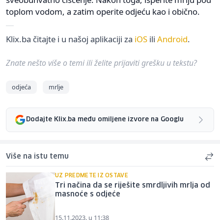
toplom vodom, a zatim operite odjeću kao i obično.
Klix.ba čitajte i u našoj aplikaciji za
iOS
ili
Android
.
Znate nešto više o temi ili želite prijaviti grešku u tekstu?
odjeća
mrlje
Dodajte Klix.ba među omiljene izvore na Googlu
Više na istu temu
UZ PREDMETE IZ OSTAVE
Tri načina da se riješite smrdljivih mrlja od
masnoće s odjeće
15.11.2023. u 11:38