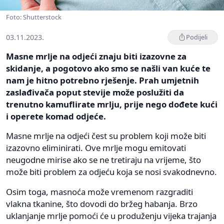
Foto: Shutterstock
03.11.2023.
Podijeli
Masne mrlje na odjeći znaju biti izazovne za
skidanje, a pogotovo ako smo se našli van kuće te
nam je hitno potrebno rješenje. Prah umjetnih
zaslađivača poput stevije može poslužiti da
trenutno kamuflirate mrlju, prije nego dođete kući
i operete komad odjeće.
Masne mrlje na odjeći čest su problem koji može biti
izazovno eliminirati. Ove mrlje mogu emitovati
neugodne mirise ako se ne tretiraju na vrijeme, što
može biti problem za odjeću koja se nosi svakodnevno.
Osim toga, masnoća može vremenom razgraditi
vlakna tkanine, što dovodi do bržeg habanja. Brzo
uklanjanje mrlje pomoći će u produženju vijeka trajanja