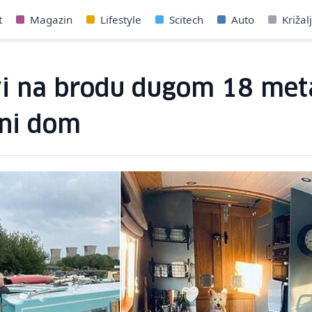
t
Magazin
Lifestyle
Scitech
Auto
Križal
vi na brodu dugom 18 meta
lni dom