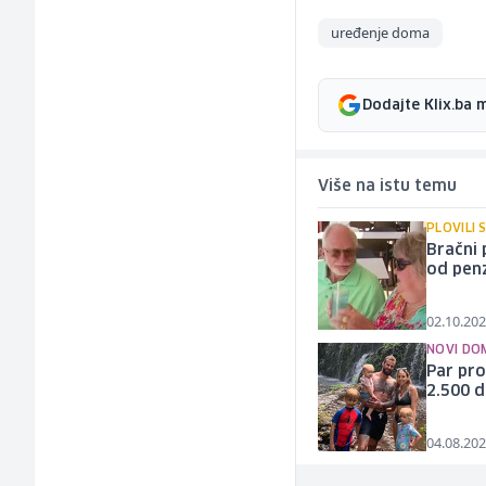
uređenje doma
Dodajte Klix.ba 
Više na istu temu
PLOVILI
Bračni 
od pen
02.10.202
NOVI DO
Par pro
2.500 d
04.08.202