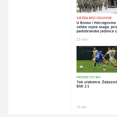
VJEŽBA BRZI ODGOVOR
U Bosnu i Hercegovinu
velike vojne snage, pris
padobranske jedinice iz
23 sata
PRVENSTVO BIH
Tok utakmice: Željeznič
BSK 2:1
15 sati