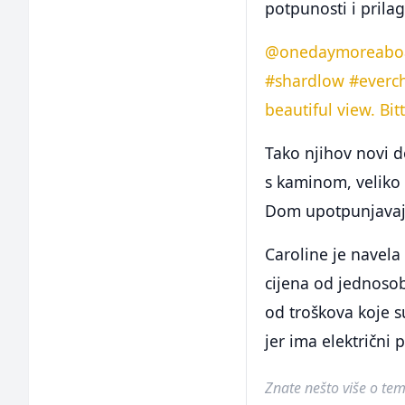
potpunosti i prila
@onedaymoreabo
#shardlow
#everc
beautiful view. Bi
Tako njihov novi 
s kaminom, veliko 
Dom upotpunjavaju 
Caroline je navela
cijena od jednosob
od troškova koje su
jer ima električni 
Znate nešto više o temi 