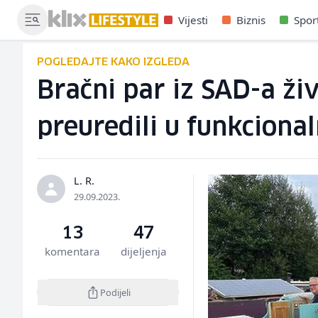
Vijesti
Biznis
Spor
POGLEDAJTE KAKO IZGLEDA
Bračni par iz SAD-a ži
preuredili u funkciona
L. R.
29.09.2023.
13
47
komentara
dijeljenja
Podijeli