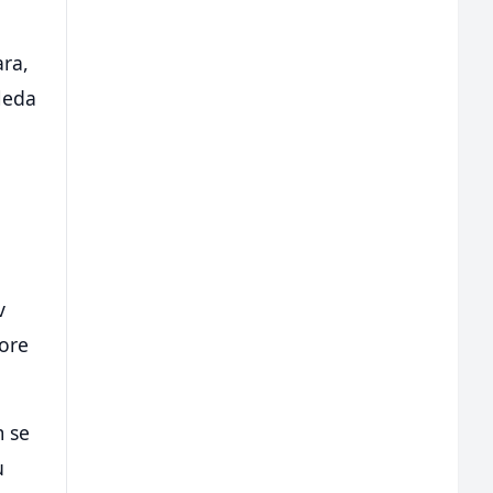
ra,
leda
v
More
m se
u