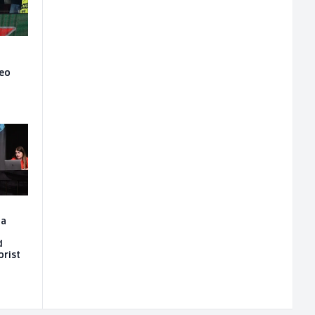
veo
la
d
orist