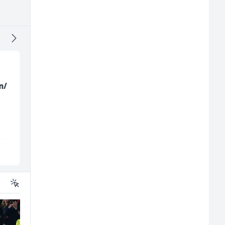
m/
Limar (m)
Monteri ventilacije i
klimatizacije (m)
Mountain
Interclima
Sarajevo
Sarajevo