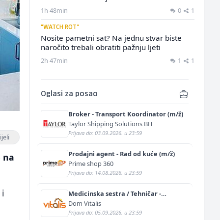
1h 48min
0
1
"WATCH ROT"
Nosite pametni sat? Na jednu stvar biste
naročito trebali obratiti pažnju ljeti
2h 47min
1
1
Oglasi za posao
Broker - Transport Koordinator (m/ž)
Taylor Shipping Solutions BH
Prijava do: 03.09.2026. u 23:59
jeli
Prodajni agent - Rad od kuće (m/ž)
o na
Prime shop 360
Prijava do: 14.08.2026. u 23:59
 i
Medicinska sestra / Tehničar -
Njegovatelj (m/ž)
Dom Vitalis
Prijava do: 05.09.2026. u 23:59