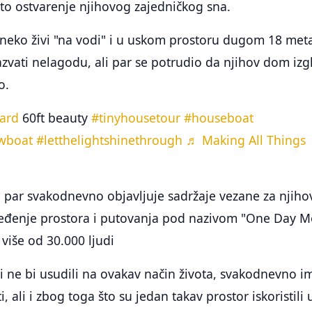
 to ostvarenje njihovog zajedničkog sna.
eko živi "na vodi" i u uskom prostoru dugom 18 meta
vati nelagodu, ali par se potrudio da njihov dom izg
o.
ard
60ft beauty
#tinyhousetour
#houseboat
wboat
#letthelightshinethrough
♬ Making All Things
 par svakodnevno objavljuje sadržaje vezane za njiho
uređenje prostora i putovanja pod nazivom "One Day 
 više od 30.000 ljudi
i ne bi usudili na ovakav način života, svakodnevno i
, ali i zbog toga što su jedan takav prostor iskoristili 