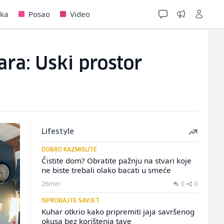
jka
Posao
Video
ra: Uski prostor
Lifestyle
DOBRO RAZMISLITE
Čistite dom? Obratite pažnju na stvari koje
ne biste trebali olako bacati u smeće
26min
0
0
ISPROBAJTE SAVJET
Kuhar otkrio kako pripremiti jaja savršenog
okusa bez korištenja tave