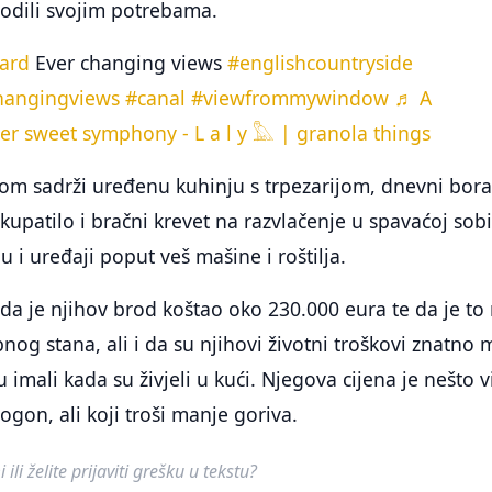
godili svojim potrebama.
ard
Ever changing views
#englishcountryside
hangingviews
#canal
#viewfrommywindow
♬ A
tter sweet symphony - L a l y 𓅓 | granola things
dom sadrži uređenu kuhinju s trpezarijom, dnevni bor
kupatilo i bračni krevet na razvlačenje u spavaćoj sobi
i uređaji poput veš mašine i roštilja.
 da je njihov brod koštao oko 230.000 eura te da je to 
nog stana, ali i da su njihovi životni troškovi znatno 
 imali kada su živjeli u kući. Njegova cijena je nešto v
pogon, ali koji troši manje goriva.
ili želite prijaviti grešku u tekstu?