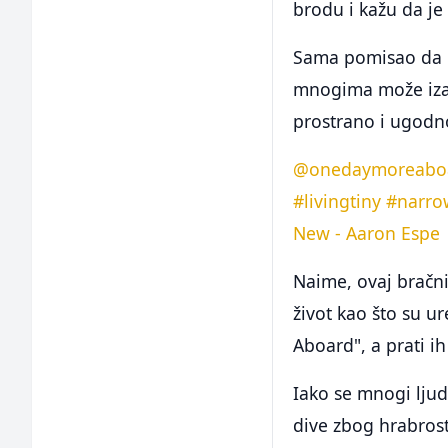
brodu i kažu da je
Sama pomisao da n
mnogima može izaz
prostrano i ugodn
@onedaymoreabo
#livingtiny
#narro
New - Aaron Espe
Naime, ovaj bračni
život kao što su 
Aboard", a prati ih
Iako se mnogi ljud
dive zbog hrabrosti