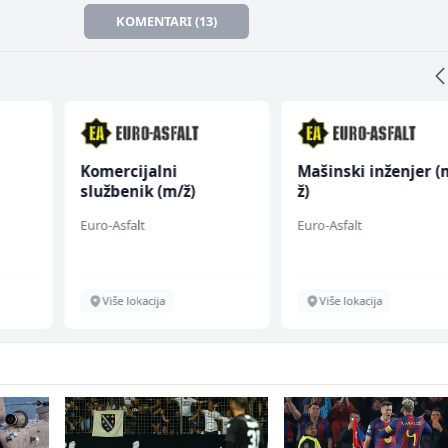
KOMENTARI (13)
Komercijalni
Mašinski inženjer (
službenik (m/ž)
ž)
Euro-Asfalt
Euro-Asfalt
Više lokacija
Više lokacija