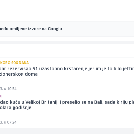
među omiljene izvore na Googlu
 SKORO 500 DANA
par rezervisao 51 uzastopno krstarenje jer im je to bilo jeftin
zionerskog doma
3. u 10:54
M
dao kuću u Velikoj Britaniji i preselio se na Bali, sada kiriju p
olara godišnje
3. u 07:24