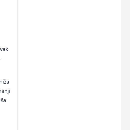
avak
.
niža
manji
iša