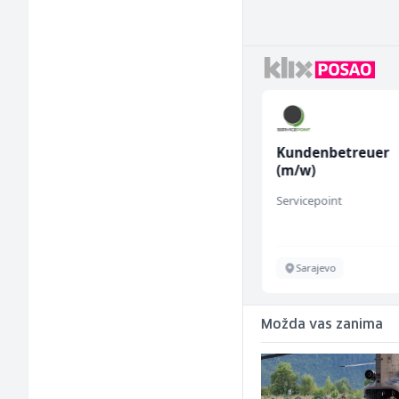
Sachbearbeiter in der
Kundenbetreuer
Voice Quality
(m/w)
Management (m/w)
Servicepoint
Servicepoint
Sarajevo
Sarajevo
Možda vas zanima