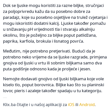
Dok se ljuske mogu koristiti za razne biljke, stručnjaci
za poljoprivredu kažu da su posebno dobre za
paradajz, koje su posebno osjetljive na trulež cvjetanja i
mogu iskoristiti dodatni kalcij. Ljuske također pomažu
u snižavanju pH vrijednosti tla i stvaraju alkalniju
okolinu, što je poželjno za biljke poput patlidžana,
paprika, karfiola, brokula i lisnatog povrća.
Međutim, nije potrebno pretjerivati. Budući da je
potrebno neko vrijeme da se ljuske razgrade, primjena
gnojiva od ljuski u vrtu ili sobnim biljkama samo dva
puta godišnje odnosno kada je proljeće i jesen.
Nemojte dodavati gnojivo od ljuski biljkama koje vole
kiselo tlo, poput borovnica. Biljke kao što su planinski
lovor, pieris i azaleje također spadaju u tu kategoriju.
Klix.ba čitajte i u našoj aplikaciji za
iOS
ili
Android
.