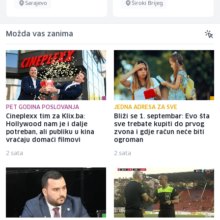
Sarajevo
Široki Brijeg
Možda vas zanima
PET GODINA POSLOVANJA
JEDNA ADRESA ZA SVE
Cineplexx tim za Klix.ba:
Bliži se 1. septembar: Evo šta
Hollywood nam je i dalje
sve trebate kupiti do prvog
potreban, ali publiku u kina
zvona i gdje račun neće biti
vraćaju domaći filmovi
ogroman
2 sata
2 sata