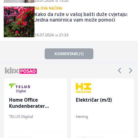
23.07.2024. u 15:20
NA DVA NAČINA
Kako da ruže u vašoj bašti duže cvjetaju:
Jedna namirnica vam može pomoći
16.07.2024. u 21:33
KOMENTARI (1)
Home Office
Električar (m/ž)
Kundenberater
(m/w/d) für ein
TELUS Digital
Hering
renommiertes
Schuhunternehmen