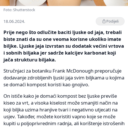
Foto: Shutterstock
18.06.2024.
Podijeli
Prije nego što odlučite baciti ljuske od jaja, trebali
biste znati da su one veoma korisne ukoliko imate
biljke. Ljuske jaja izvrstan su dodatak većini vrtova
i sobnih biljaka jer sadrže kalcijev karbonat koji
jača strukturu biljaka.
Stručnjaci za botaniku Frank McDonough preporučuje
dodavanje zdrobljenih ljuski jaja svim biljkama u kojima
se domaći kompost koristi kao gnojivo.
On ističe kako je domaći kompost bez ljuske previše
kiseo za vrt, a visoka kiselost može smanjiti način na
koji biljka uzima hranjive tvari i negativno utjecati na
usjev. Također, možete koristiti vapno koje se može
kupiti u poljoprivrednim radnja, ali korištenje istrošenih