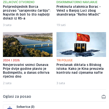
ZELJKOVIĆ OTVORENO
DISKRIMINATORNO NAVIJANJE
Potpredsjednik Borca
Prekinuta utakmica Borac -
prozvao "sarajevsku čaršiju":
Velež u Banjoj Luci zbog
Najviše ih boli to što najbolji
skandiranja "Ratko Mladić"
dolazi iz RS-a
3 sata
19 sati
2024. I 2026.
TRI POLUGE
Nevjerovatni snimci Dunava:
Prestanak diktata s Bliskog
Prije dvije godine plavio je
istoka: Kako je Kina preuzela
Budimpeštu, a danas otkriva
kontrolu nad cijenama nafte
riječno dno
2 sata
3 sata
Oglasi za posao
Sobarica (ž)