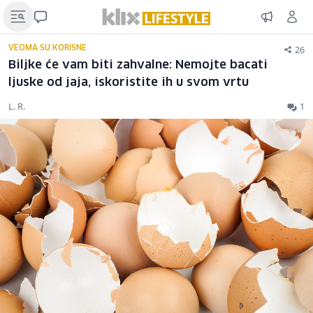
26
VEOMA SU KORISNE
Biljke će vam biti zahvalne: Nemojte bacati
ljuske od jaja, iskoristite ih u svom vrtu
L. R.
1