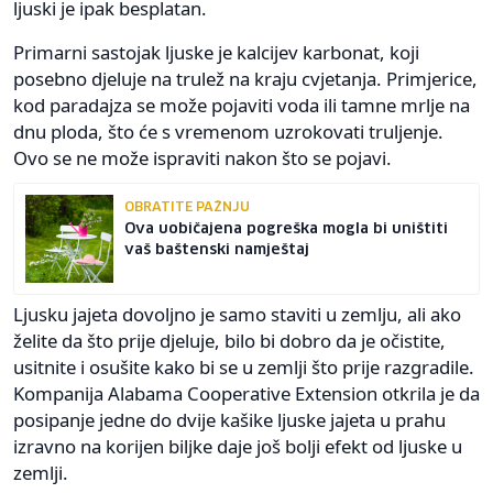
ljuski je ipak besplatan.
Primarni sastojak ljuske je kalcijev karbonat, koji
posebno djeluje na trulež na kraju cvjetanja. Primjerice,
kod paradajza se može pojaviti voda ili tamne mrlje na
dnu ploda, što će s vremenom uzrokovati truljenje.
Ovo se ne može ispraviti nakon što se pojavi.
OBRATITE PAŽNJU
Ova uobičajena pogreška mogla bi uništiti
vaš baštenski namještaj
Ljusku jajeta dovoljno je samo staviti u zemlju, ali ako
želite da što prije djeluje, bilo bi dobro da je očistite,
usitnite i osušite kako bi se u zemlji što prije razgradile.
Kompanija Alabama Cooperative Extension otkrila je da
posipanje jedne do dvije kašike ljuske jajeta u prahu
izravno na korijen biljke daje još bolji efekt od ljuske u
zemlji.