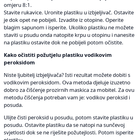
omjeru 8:1.
Stavite rukavice. Uronite plastiku u izbjeljivač. Ostavite
je dok opet ne pobijeli. Izvadite iz otopine. Operite
blagim sapunom i isperite. Ukoliko plastiku ne možete
staviti u psudu onda natopite krpu u otopinu i nanesite
na plastiku ostavite dok ne pobijeli potom očistite.
Kako očistiti požutjelu plastiku vodikovim
peroksidom
Niste ljubitelj izbjeljivača? Isti rezultat možete dobiti s
vodikovim peroksidom. Ova metoda djeluje izuzetno
dobro za čišćenje prozirnih maskica za mobitel. Za ovu
metodu čišćenja potreban vam je: vodikov peroksid i
posuda.
Ulijte čisti peroksid u posudu, potom stavite plastiku u
posudu. Ostavite plastiku da se natopi na sunčevoj
svjetlosti dok se ne riješite požutejlosti. Potom isperite
plastiku.