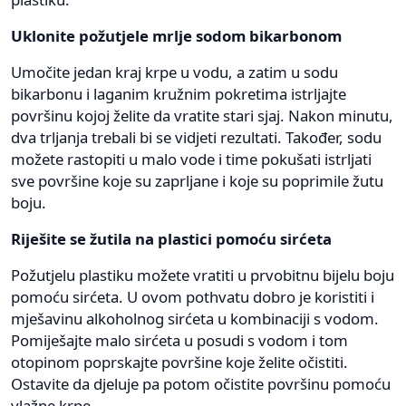
Uklonite požutjele mrlje sodom bikarbonom
Umočite jedan kraj krpe u vodu, a zatim u sodu
bikarbonu i laganim kružnim pokretima istrljajte
površinu kojoj želite da vratite stari sjaj. Nakon minutu,
dva trljanja trebali bi se vidjeti rezultati. Također, sodu
možete rastopiti u malo vode i time pokušati istrljati
sve površine koje su zaprljane i koje su poprimile žutu
boju.
Riješite se žutila na plastici pomoću sirćeta
Požutjelu plastiku možete vratiti u prvobitnu bijelu boju
pomoću sirćeta. U ovom pothvatu dobro je koristiti i
mješavinu alkoholnog sirćeta u kombinaciji s vodom.
Pomiješajte malo sirćeta u posudi s vodom i tom
otopinom poprskajte površine koje želite očistiti.
Ostavite da djeluje pa potom očistite površinu pomoću
vlažne krpe.