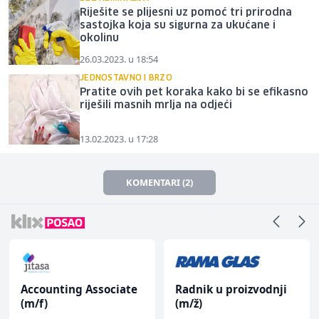
Riješite se plijesni uz pomoć tri prirodna
sastojka koja su sigurna za ukućane i
okolinu
26.03.2023. u 18:54
JEDNOSTAVNO I BRZO
Pratite ovih pet koraka kako bi se efikasno
riješili masnih mrlja na odjeći
13.02.2023. u 17:28
KOMENTARI (2)
Accounting Associate
Radnik u proizvodnji
(m/f)
(m/ž)