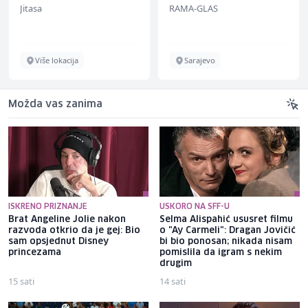
Jitasa
RAMA-GLAS
Više lokacija
Sarajevo
Možda vas zanima
ISKRENO PRIZNANJE
USKORO NA SFF-U
Brat Angeline Jolie nakon
Selma Alispahić ususret filmu
razvoda otkrio da je gej: Bio
o "Ay Carmeli": Dragan Jovičić
sam opsjednut Disney
bi bio ponosan; nikada nisam
princezama
pomislila da igram s nekim
drugim
15 sati
14 sati