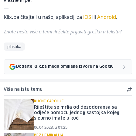
Klix.ba čitajte i u našoj aplikaciji za
iOS
ili
Android
.
Znate nešto više o temi ili želite prijaviti grešku u tekstu?
plastika
Dodajte Klix.ba među omiljene izvore na Googlu
Više na istu temu
KUĆNE ČAROLIJE
Riještite se mrlja od dezodoransa sa
odjeće pomoću jednog sastojka kojeg
sigurno imate u kući
06.04.2023. u 01:25
BEZ HEMIKALIJA