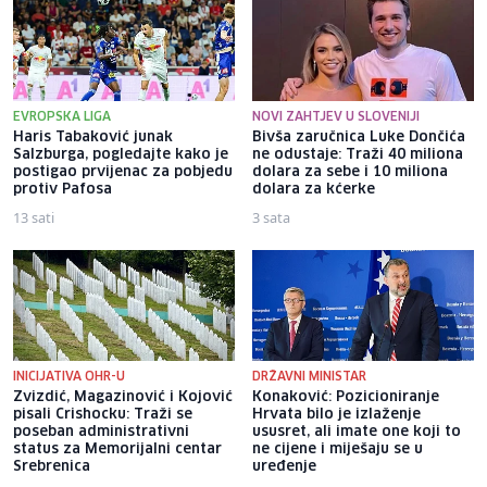
EVROPSKA LIGA
NOVI ZAHTJEV U SLOVENIJI
Haris Tabaković junak
Bivša zaručnica Luke Dončića
Salzburga, pogledajte kako je
ne odustaje: Traži 40 miliona
postigao prvijenac za pobjedu
dolara za sebe i 10 miliona
protiv Pafosa
dolara za kćerke
13 sati
3 sata
INICIJATIVA OHR-U
DRŽAVNI MINISTAR
Zvizdić, Magazinović i Kojović
Konaković: Pozicioniranje
pisali Crishocku: Traži se
Hrvata bilo je izlaženje
poseban administrativni
ususret, ali imate one koji to
status za Memorijalni centar
ne cijene i miješaju se u
Srebrenica
uređenje