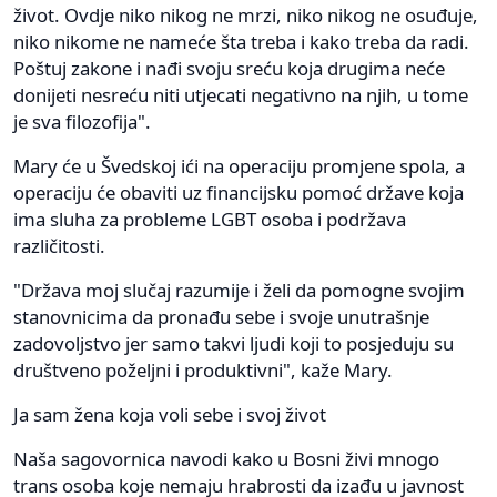
život. Ovdje niko nikog ne mrzi, niko nikog ne osuđuje,
niko nikome ne nameće šta treba i kako treba da radi.
Poštuj zakone i nađi svoju sreću koja drugima neće
donijeti nesreću niti utjecati negativno na njih, u tome
je sva filozofija".
Mary će u Švedskoj ići na operaciju promjene spola, a
operaciju će obaviti uz financijsku pomoć države koja
ima sluha za probleme LGBT osoba i podržava
različitosti.
"Država moj slučaj razumije i želi da pomogne svojim
stanovnicima da pronađu sebe i svoje unutrašnje
zadovoljstvo jer samo takvi ljudi koji to posjeduju su
društveno poželjni i produktivni", kaže Mary.
Ja sam žena koja voli sebe i svoj život
Naša sagovornica navodi kako u Bosni živi mnogo
trans osoba koje nemaju hrabrosti da izađu u javnost