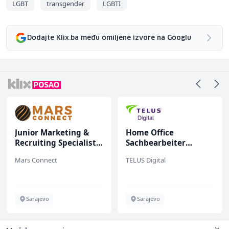
LGBT
transgender
LGBTI
Dodajte Klix.ba među omiljene izvore na Googlu
Junior Marketing &
Home Office
Recruiting Specialist
Sachbearbeiter
(m/ž)
(m/w/d) für einen
Mars Connect
TELUS Digital
bekannten deutschen
Energieversorger
Sarajevo
Sarajevo