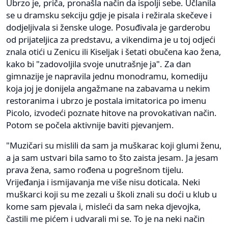
Ubrzo je, priča, pronašla način da ispolji sebe. Učlanila
se u dramsku sekciju gdje je pisala i režirala skečeve i
dodjeljivala si ženske uloge. Posuđivala je garderobu
od prijateljica za predstavu, a vikendima je u toj odjeći
znala otići u Zenicu ili Kiseljak i šetati obučena kao žena,
kako bi "zadovoljila svoje unutrašnje ja". Za dan
gimnazije je napravila jednu monodramu, komediju
koja joj je donijela angažmane na zabavama u nekim
restoranima i ubrzo je postala imitatorica po imenu
Picolo, izvodeći poznate hitove na provokativan način.
Potom se počela aktivnije baviti pjevanjem.
"Muzičari su mislili da sam ja muškarac koji glumi ženu,
a ja sam ustvari bila samo to što zaista jesam. Ja jesam
prava žena, samo rođena u pogrešnom tijelu.
Vrijeđanja i ismijavanja me više nisu doticala. Neki
muškarci koji su me zezali u školi znali su doći u klub u
kome sam pjevala i, misleći da sam neka djevojka,
častili me pićem i udvarali mi se. To je na neki način