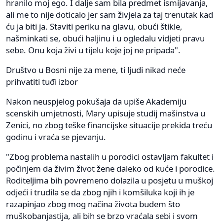
hranilo moj ego. I dalje sam bila predmet ismijavanja,
ali me to nije doticalo jer sam živjela za taj trenutak kad
ću ja biti ja. Staviti periku na glavu, obući štikle,
našminkati se, obući haljinu i u ogledalu vidjeti pravu
sebe. Onu koja živi u tijelu koje joj ne pripada".
Društvo u Bosni nije za mene, ti ljudi nikad neće
prihvatiti tuđi izbor
Nakon neuspjelog pokušaja da upiše Akademiju
scenskih umjetnosti, Mary upisuje studij mašinstva u
Zenici, no zbog teške financijske situacije prekida treću
godinu i vraća se pjevanju.
"Zbog problema nastalih u porodici ostavljam fakultet i
počinjem da živim život žene daleko od kuće i porodice.
Roditeljima bih povremeno dolazila u posjetu u muškoj
odjeći i trudila se da zbog njih i komšiluka koji ih je
razapinjao zbog mog načina života budem što
muškobanjastija, ali bih se brzo vraćala sebi i svom