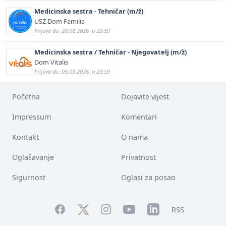
Medicinska sestra - Tehničar (m/ž)
USZ Dom Familia
Prijava do: 28.08.2026. u 23:59
Medicinska sestra / Tehničar - Njegovatelj (m/ž)
Dom Vitalis
Prijava do: 05.09.2026. u 23:59
Početna
Dojavite vijest
Impressum
Komentari
Kontakt
O nama
Oglašavanje
Privatnost
Sigurnost
Oglasi za posao
Facebook
YouTube
LinkedIn
Twitter
Instagram
RSS