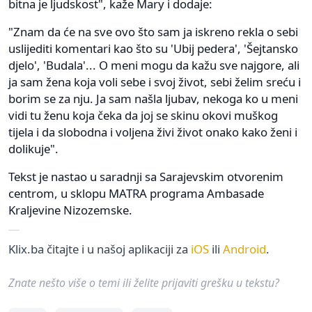
bitna je ljudskost", kaže Mary i dodaje:
"Znam da će na sve ovo što sam ja iskreno rekla o sebi
uslijediti komentari kao što su 'Ubij pedera', 'Šejtansko
djelo', 'Budala'... O meni mogu da kažu sve najgore, ali
ja sam žena koja voli sebe i svoj život, sebi želim sreću i
borim se za nju. Ja sam našla ljubav, nekoga ko u meni
vidi tu ženu koja čeka da joj se skinu okovi muškog
tijela i da slobodna i voljena živi život onako kako ženi i
dolikuje".
Tekst je nastao u saradnji sa Sarajevskim otvorenim
centrom, u sklopu MATRA programa Ambasade
Kraljevine Nizozemske.
Klix.ba čitajte i u našoj aplikaciji za
iOS
ili
Android
.
Znate nešto više o temi ili želite prijaviti grešku u tekstu?