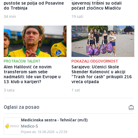
pustoše se polja od Posavine
sjevernoj tribini su odali
do Trebinja
počast zločincu Mladiću
34 min
19 sati
PROTRAĆENI TALENT
POKAZALI ODGOVORNOST
Alen Halilović će novim
Sarajevo: Učenici škole
transferom sam sebe
Skender Kulenović u akciji
nadmašiti: Ide van Evrope u
"Trash for cash" prikupili 216
13. klub u karijeri?
vreća otpada
3 sata
1 sat
Oglasi za posao
Medicinska sestra - Tehničar (m/ž)
Medico-S
Prijava do: 16.08.2026. u 23:59