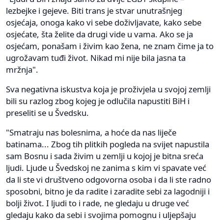
lezbejke i gejeve. Biti trans je stvar unutrašnjeg
osjećaja, onoga kako vi sebe doživljavate, kako sebe
osjećate, šta želite da drugi vide u vama. Ako se ja
osjećam, ponašam i živim kao žena, ne znam čime ja to
ugrožavam tuđi život. Nikad mi nije bila jasna ta
mržnja".
Sva negativna iskustva koja je proživjela u svojoj zemlji
bili su razlog zbog kojeg je odlučila napustiti BiH i
preseliti se u Švedsku.
"Smatraju nas bolesnima, a hoće da nas liječe
batinama... Zbog tih plitkih pogleda na svijet napustila
sam Bosnu i sada živim u zemlji u kojoj je bitna sreća
ljudi. Ljude u Švedskoj ne zanima s kim vi spavate već
da li ste vi društveno odgovorna osoba i da li ste radno
sposobni, bitno je da radite i zaradite sebi za lagodniji i
bolji život. I ljudi to i rade, ne gledaju u druge već
gledaju kako da sebi i svojima pomognu i uljepšaju