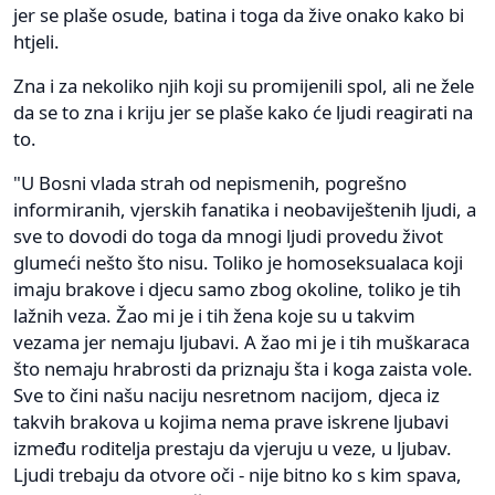
jer se plaše osude, batina i toga da žive onako kako bi
htjeli.
Zna i za nekoliko njih koji su promijenili spol, ali ne žele
da se to zna i kriju jer se plaše kako će ljudi reagirati na
to.
"U Bosni vlada strah od nepismenih, pogrešno
informiranih, vjerskih fanatika i neobaviještenih ljudi, a
sve to dovodi do toga da mnogi ljudi provedu život
glumeći nešto što nisu. Toliko je homoseksualaca koji
imaju brakove i djecu samo zbog okoline, toliko je tih
lažnih veza. Žao mi je i tih žena koje su u takvim
vezama jer nemaju ljubavi. A žao mi je i tih muškaraca
što nemaju hrabrosti da priznaju šta i koga zaista vole.
Sve to čini našu naciju nesretnom nacijom, djeca iz
takvih brakova u kojima nema prave iskrene ljubavi
između roditelja prestaju da vjeruju u veze, u ljubav.
Ljudi trebaju da otvore oči - nije bitno ko s kim spava,