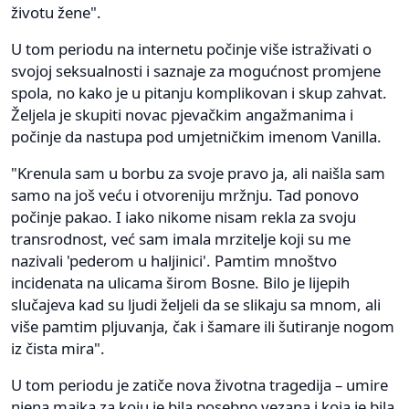
životu žene".
U tom periodu na internetu počinje više istraživati o
svojoj seksualnosti i saznaje za mogućnost promjene
spola, no kako je u pitanju komplikovan i skup zahvat.
Željela je skupiti novac pjevačkim angažmanima i
počinje da nastupa pod umjetničkim imenom Vanilla.
"Krenula sam u borbu za svoje pravo ja, ali naišla sam
samo na još veću i otvoreniju mržnju. Tad ponovo
počinje pakao. I iako nikome nisam rekla za svoju
transrodnost, već sam imala mrzitelje koji su me
nazivali 'pederom u haljinici'. Pamtim mnoštvo
incidenata na ulicama širom Bosne. Bilo je lijepih
slučajeva kad su ljudi željeli da se slikaju sa mnom, ali
više pamtim pljuvanja, čak i šamare ili šutiranje nogom
iz čista mira".
U tom periodu je zatiče nova životna tragedija – umire
njena majka za koju je bila posebno vezana i koja je bila