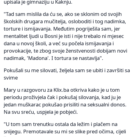
upisala je gimnaziju u Kaknju.
"Tad sam mislila da ću se, ako se sklonim od svojih
školskih drugara mučitelja, osloboditi i tog nadimka,
torture i ismijavanja. Međutim pogriješila sam, jer
mentalitet ljudi u Bosni je isti i nije trebalo ni mjesec
dana u novoj školi, a već su počela ismijavanja i
provokacije, te zbog svoje ženstvenosti dobijam novi
nadimak, 'Madona'. I tortura se nastavlja".
Pokušali su me silovati, željela sam se ubiti i završiti sa
svime
Mary u razgovoru za Klix.ba otkriva kako je u tom
periodu proživjela čak i pokušaj silovanja, kad ju je
jedan muškarac pokušao prisiliti na seksualni donos.
Na svu sreću, uspjela je pobjeći.
"U tom sam trenutku ostala da ležim i plačem na
snijegu. Premotavale su mi se slike pred očima, cijeli