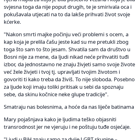
svjesna toga da nije poput drugih, te je smirivala oca i
pokušavala utjecati na to da lakše prihvati život svoje
kćerke.
"Nakon smrti majke počinju veći problemi s ocem, a
kap koja je prelila čašu jeste kad su me pretukli zbog
toga što sam to što jesam. Shvatila sam da društvo u
Bosni nije za mene, da ljudi nikad neće prihvatiti tuđi
izbor, da jednostavno ne znaju živjeti samo svoje živote
već žele živjeti i tvoj tj. upravljati tvojim životom i
govoriti ti kako treba da živiš. To nije sloboda. Posebno
za ljude koji imaju toliki pritisak u sebi da spoznaju
sebe, da skinu kočnice neke glupe tradicije".
Smatraju nas bolesnima, a hoće da nas liječe batinama
Mary pojašnjava kako je ljudima teško objasniti
transrodnost jer ne vjeruju i ne poštuju tuđe osjećaje.
"Ljudi u BiH znaju samo za dvije LGBT skupine –