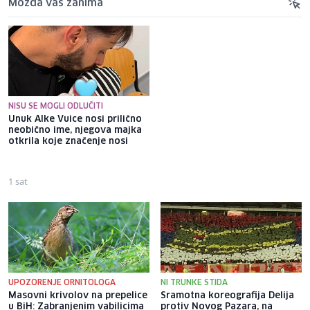
Možda vas zanima
NISU SE MOGLI ODLUČITI
Unuk Alke Vuice nosi prilično
Dalibor Ballian: Sarajka tražila
neobično ime, njegova majka
da se stablo posječe jer ne
otkrila koje značenje nosi
vidi auto na parkingu; saditi
drveće po ovim vrućinama
nije normalno
1 sat
3 sata
UPOZORENJE ORNITOLOGA
NI TRUNKE STIDA
Masovni krivolov na prepelice
Sramotna koreografija Delija
u BiH: Zabranjenim vabilicima
protiv Novog Pazara, na