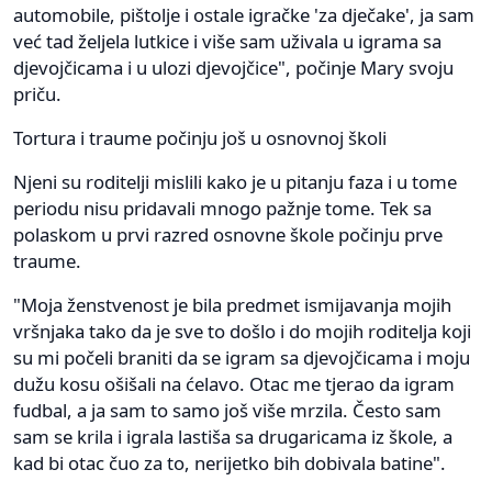
automobile, pištolje i ostale igračke 'za dječake', ja sam
već tad željela lutkice i više sam uživala u igrama sa
djevojčicama i u ulozi djevojčice", počinje Mary svoju
priču.
Tortura i traume počinju još u osnovnoj školi
Njeni su roditelji mislili kako je u pitanju faza i u tome
periodu nisu pridavali mnogo pažnje tome. Tek sa
polaskom u prvi razred osnovne škole počinju prve
traume.
"Moja ženstvenost je bila predmet ismijavanja mojih
vršnjaka tako da je sve to došlo i do mojih roditelja koji
su mi počeli braniti da se igram sa djevojčicama i moju
dužu kosu ošišali na ćelavo. Otac me tjerao da igram
fudbal, a ja sam to samo još više mrzila. Često sam
sam se krila i igrala lastiša sa drugaricama iz škole, a
kad bi otac čuo za to, nerijetko bih dobivala batine".