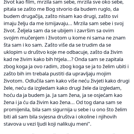
život kao film, mrzila sam sebe, mrzila sve oko sebe,
pitala se zašto me Bog stvorio da budem ruglo, da
budem drugačija, zašto nisam kao drugi, zašto svi
imaju želju da me ismijavaju... Mrzila sam sebe i svoj
život. Željela sam da se ubijem i završim sa ovim
svojim mučenjem i životom u kome ni sama ne znam
šta sam i ko sam. Zašto više da se trudim da se
uklopim u društvo koje me odbacuje, zašto da živim
kad ne živim kako bih htjela...? Onda sam se zapitala
zbog koga ja ovo radim, zbog koga se ja to želim ubiti i
zašto bih im trebala pustiti da upravljaju mojim
životom. Odlučila sam kako više neću živjeti kako drugi
žele, neću da izgledam kako drugi žele da izgledam,
hoću da ja budem ja. Ja sam žena, ja se osjećam kao
žena i ja ću da živim kao žena... Od tog dana sam se
promijenila, bila sam sigurnija u sebe i u ono što želim
biti ali sam bila svjesna društva i okoline i njihovih
stavova u vezi ljudi koji nalikuju meni".