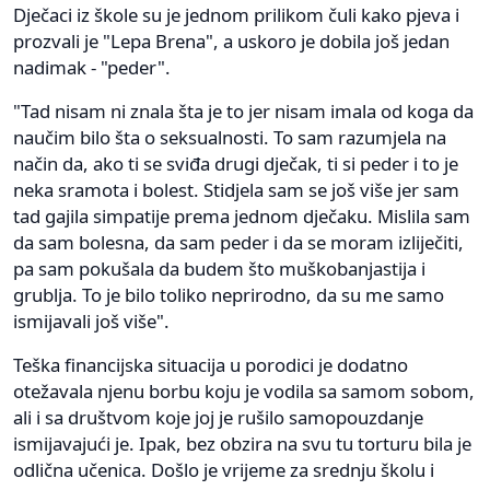
Dječaci iz škole su je jednom prilikom čuli kako pjeva i
prozvali je "Lepa Brena", a uskoro je dobila još jedan
nadimak - "peder".
"Tad nisam ni znala šta je to jer nisam imala od koga da
naučim bilo šta o seksualnosti. To sam razumjela na
način da, ako ti se sviđa drugi dječak, ti si peder i to je
neka sramota i bolest. Stidjela sam se još više jer sam
tad gajila simpatije prema jednom dječaku. Mislila sam
da sam bolesna, da sam peder i da se moram izliječiti,
pa sam pokušala da budem što muškobanjastija i
grublja. To je bilo toliko neprirodno, da su me samo
ismijavali još više".
Teška financijska situacija u porodici je dodatno
otežavala njenu borbu koju je vodila sa samom sobom,
ali i sa društvom koje joj je rušilo samopouzdanje
ismijavajući je. Ipak, bez obzira na svu tu torturu bila je
odlična učenica. Došlo je vrijeme za srednju školu i