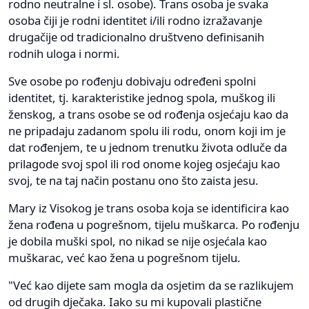
rodno neutralne i sl. osobe). Trans osoba je svaka
osoba čiji je rodni identitet i/ili rodno izražavanje
drugačije od tradicionalno društveno definisanih
rodnih uloga i normi.
Sve osobe po rođenju dobivaju određeni spolni
identitet, tj. karakteristike jednog spola, muškog ili
ženskog, a trans osobe se od rođenja osjećaju kao da
ne pripadaju zadanom spolu ili rodu, onom koji im je
dat rođenjem, te u jednom trenutku života odluče da
prilagode svoj spol ili rod onome kojeg osjećaju kao
svoj, te na taj način postanu ono što zaista jesu.
Mary iz Visokog je trans osoba koja se identificira kao
žena rođena u pogrešnom, tijelu muškarca. Po rođenju
je dobila muški spol, no nikad se nije osjećala kao
muškarac, već kao žena u pogrešnom tijelu.
"Već kao dijete sam mogla da osjetim da se razlikujem
od drugih dječaka. Iako su mi kupovali plastične