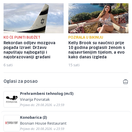
KO ĆE PUNITI BUDŽET
POZIRALA U BIKINIJU
Rekordan odljev mozgova
Kelly Brook su naučnici prije
pogađa Izrael: Državu
10 godina proglasili ženom s
napuštaju najbogatiji i
najsavršenijim tijelom, a evo
najobrazovaniji građani
kako danas izgleda
6 sati
15 sati
Oglasi za posao
Prehrambeni tehnolog (m/ž)
Vinarija Povratak
Prijava do: 29.08.2026. u 23:59
Konobarica (ž)
Bosnian House Restaurant
Prijava do: 20.08.2026. u 23:59