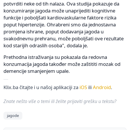
potvrditi neke od tih nalaza. Ova studija pokazuje da
konzumiranje jagoda može unaprijediti kognitivne
funkcije i poboljšati kardiovaskularne faktore rizika
poput hipertenzije. Ohrabreni smo da jednostavna
promjena ishrane, poput dodavanja jagoda u
svakodnevnu prehranu, može poboljšati ove rezultate
kod starijih odraslih osoba", dodala je.
Prethodna istraživanja su pokazala da redovna
konzumacija jagoda također može zaštititi mozak od
demencije smanjenjem upale.
Klix.ba čitajte i u našoj aplikaciji za
iOS
ili
Android
.
Znate nešto više o temi ili želite prijaviti grešku u tekstu?
jagode