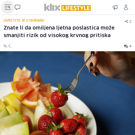
2
UVRSTITE JE U ISHRANU
Znate li da omiljena ljetna poslastica može
smanjiti rizik od visokog krvnog pritiska
N. C.
4