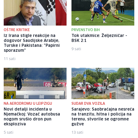
OŠTRE KRITIKE
PRVENSTVO BIH
Iz Irana stigle reakcije na
Tok utakmice: Željezničar -
dogovor Saudijske Arabije,
BSK 2:1
Turske i Pakistana: "Papirni
9 sati
sporazum"
11 sati
NA AERODROMU U LEIPZIGU
SUDAR DVA VOZILA
Novi detalji incidenta u
Sarajevo: Saobraćajna nesreća
Njemačkoj: Vozač autobusa
na tranzitu, hitna i policija na
nogom srušio dron pun
terenu, stvorile se ogromne
eksploziva
gužve
5 sati
13 sati