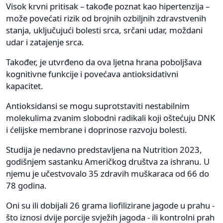
Visok krvni pritisak – takođe poznat kao hipertenzija –
može povećati rizik od brojnih ozbiljnih zdravstvenih
stanja, uključujući bolesti srca, srčani udar, moždani
udar i zatajenje srca.
Također, je utvrđeno da ova ljetna hrana poboljšava
kognitivne funkcije i povećava antioksidativni
kapacitet.
Antioksidansi se mogu suprotstaviti nestabilnim
molekulima zvanim slobodni radikali koji oštećuju DNK
i ćelijske membrane i doprinose razvoju bolesti.
Studija je nedavno predstavljena na Nutrition 2023,
godišnjem sastanku Američkog društva za ishranu. U
njemu je učestvovalo 35 zdravih muškaraca od 66 do
78 godina.
Oni su ili dobijali 26 grama liofilizirane jagode u prahu -
što iznosi dvije porcije svježih jagoda - ili kontrolni prah