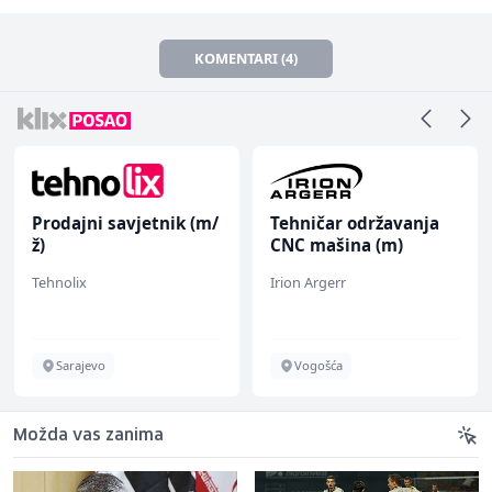
KOMENTARI (4)
Prodajni savjetnik (m/
Tehničar održavanja
ž)
CNC mašina (m)
Tehnolix
Irion Argerr
Sarajevo
Vogošća
Možda vas zanima