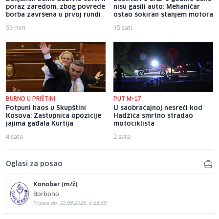
poraz zaredom, zbog povrede
nisu gasili auto: Mehaničar
borba završena u prvoj rundi
ostao šokiran stanjem motora
59 min
15 sati
BURNO U PRIŠTINI
PUT M-17
Potpuni haos u Skupštini
U saobraćajnoj nesreći kod
Kosova: Zastupnica opozicije
Hadžića smrtno stradao
jajima gađala Kurtija
motociklista
4 sata
2 sata
Oglasi za posao
Konobar (m/ž)
Borbono
Prijava do: 22.08.2026. u 23:59