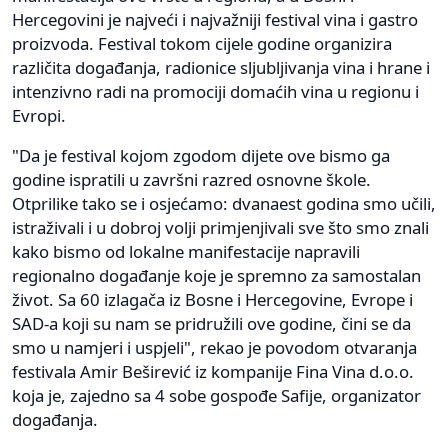
Hercegovini je najveći i najvažniji festival vina i gastro
proizvoda. Festival tokom cijele godine organizira
različita događanja, radionice sljubljivanja vina i hrane i
intenzivno radi na promociji domaćih vina u regionu i
Evropi.
"Da je festival kojom zgodom dijete ove bismo ga
godine ispratili u završni razred osnovne škole.
Otprilike tako se i osjećamo: dvanaest godina smo učili,
istraživali i u dobroj volji primjenjivali sve što smo znali
kako bismo od lokalne manifestacije napravili
regionalno događanje koje je spremno za samostalan
život. Sa 60 izlagača iz Bosne i Hercegovine, Evrope i
SAD-a koji su nam se pridružili ove godine, čini se da
smo u namjeri i uspjeli", rekao je povodom otvaranja
festivala Amir Beširević iz kompanije Fina Vina d.o.o.
koja je, zajedno sa 4 sobe gospođe Safije, organizator
događanja.