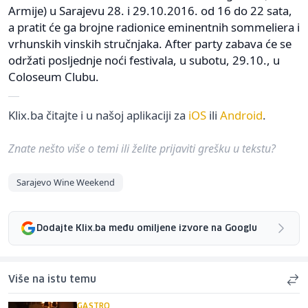
Armije) u Sarajevu 28. i 29.10.2016. od 16 do 22 sata,
a pratit će ga brojne radionice eminentnih sommeliera i
vrhunskih vinskih stručnjaka. After party zabava će se
održati posljednje noći festivala, u subotu, 29.10., u
Coloseum Clubu.
Klix.ba čitajte i u našoj aplikaciji za
iOS
ili
Android
.
Znate nešto više o temi ili želite prijaviti grešku u tekstu?
Sarajevo Wine Weekend
Dodajte Klix.ba među omiljene izvore na Googlu
Više na istu temu
GASTRO