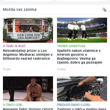
Možda vas zanima
O ČEMU JE RIJEČ
TRENER JUVENTUSA
Nesvakidašnji prizor u Los
Spalletti nakon utakmice s
Angelesu: Muškarac snimljen u
Interom govorio o
billboardu nasred raskrsnice
Alajbegoviću: Veoma ga
cijenim, dobro ga poznajem
9 sati
3 sata
U CRNOJ GORI
PREDUGO RADIO U LERU
Benjamin Šehić doživio četvrti
Zaštitari u SAD-u godinu dana