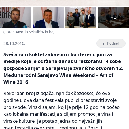
+1
(Foto: Davorin Sekulić/Klix.ba)
28.10.2016.
Podijeli
Svečanom koktel zabavom i konferencijom za
medije koja je održana danas u restoranu "4 sobe
gospođe Safije“ u Sarajevu je zvanično otvoren 12.
Međunarodni Sarajevo Wine Weekend – Art of
Wine 2016.
Rekordan broj izlagača, njih čak šezdeset, će ove
godine u dva dana festivala publici predstaviti svoje
proizvode. Vinski sajam, koji je prije 12 godina počeo
kao lokalna manifestacija s ciljem promocije vina i
vinske kulture, je postao jedna od najvažnijih
manifestacija ove vrste u regionu, a u Bosni i