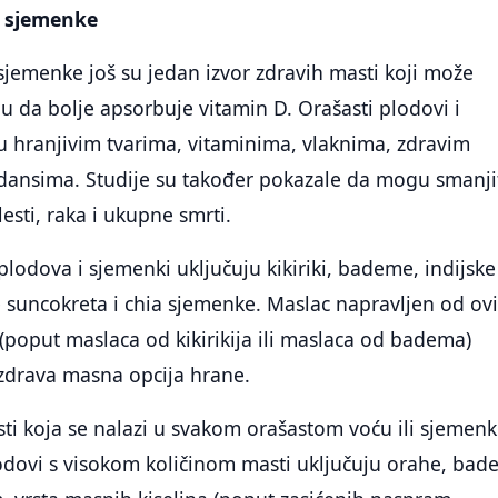
i sjemenke
 sjemenke još su jedan izvor zdravih masti koji može
u da bolje apsorbuje vitamin D. Orašasti plodovi i
u hranjivim tvarima, vitaminima, vlaknima, zdravim
idansima. Studije su također pokazale da mogu smanji
lesti, raka i ukupne smrti.
plodova i sjemenki uključuju kikiriki, bademe, indijske
 suncokreta i chia sjemenke. Maslac napravljen od ov
(poput maslaca od kikirikija ili maslaca od badema)
 zdrava masna opcija hrane.
asti koja se nalazi u svakom orašastom voću ili sjemenk
lodovi s visokom količinom masti uključuju orahe, bad