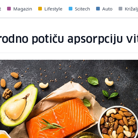
t
Magazin
Lifestyle
Scitech
Auto
Križal
rodno potiču apsorpciju v