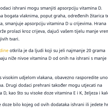
odaci ishrani mogu smanjiti apsorpciju vitamina D.
a bogata vlaknima, poput graha, određenih žitarica t
a, smanjuje apsorpciju vitamina D u crijevima. Hrana
že prolazi kroz crijeva, dajući vašem tijelu manje vr
ivih tvari.
odine
otkrila je da ljudi koji su jeli najmanje 20 grama
aju niže nivoe vitamina D od onih na ishrani s manje
 s visokim udjelom vlakana, obavezno rasporedite uno
na. Drugi dodaci prehrani također mogu utjecati na
 D, kao što su visoke doze vitamina E i K, željeza i kalc
 doze bilo kojeg od ovih dodataka ishrani ili jedete 