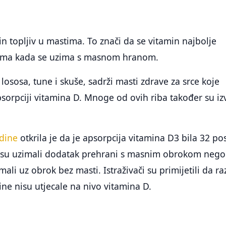
in topljiv u mastima. To znači da se vitamin najbolje
vima kada se uzima s masnom hranom.
lososa, tune i skuše, sadrži masti zdrave za srce koje
orpciji vitamina D. Mnoge od ovih riba također su iz
odine
otkrila je da je apsorpcija vitamina D3 bila 32 po
ji su uzimali dodatak prehrani s masnim obrokom neg
mali uz obrok bez masti. Istraživači su primijetili da ra
ine nisu utjecale na nivo vitamina D.