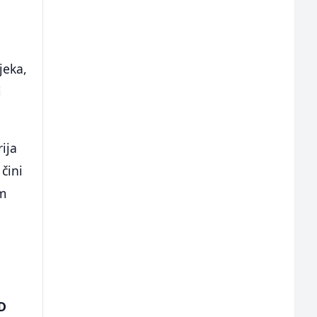
jeka,
i
rija
čini
im
 D