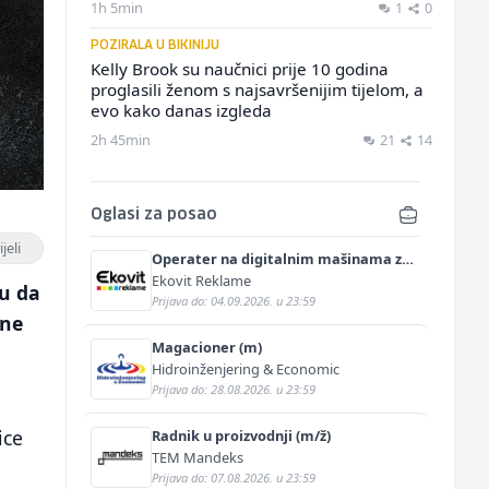
1h 5min
1
0
POZIRALA U BIKINIJU
Kelly Brook su naučnici prije 10 godina
proglasili ženom s najsavršenijim tijelom, a
evo kako danas izgleda
2h 45min
21
14
Oglasi za posao
jeli
Operater na digitalnim mašinama za
štampu i doradu (m/ž)
Ekovit Reklame
u da
Prijava do: 04.09.2026. u 23:59
sne
Magacioner (m)
Hidroinženjering & Economic
Prijava do: 28.08.2026. u 23:59
ice
Radnik u proizvodnji (m/ž)
TEM Mandeks
Prijava do: 07.08.2026. u 23:59