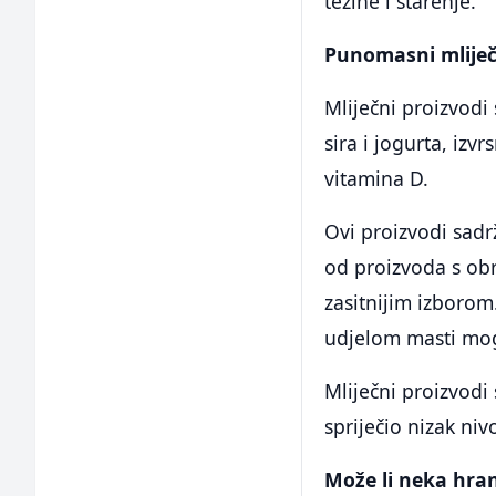
težine i starenje.
Punomasni mliječ
Mliječni proizvodi
sira i jogurta, iz
vitamina D.
Ovi proizvodi sadrž
od proizvoda s obr
zasitnijim izborom
udjelom masti mog
Mliječni proizvodi
spriječio nizak niv
Može li neka hran