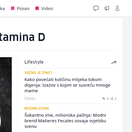
jka
Posao
Video
itamina D
Lifestyle
VAŽNO JE ZNATI
Kako povećati količinu mlijeka tokom
dojenja: Izazov s kojim se susreću mnoge
mame
55min
0
0
MODNA SCENA
Šokantno ime, milionska pažnja: Modni
brend Matieres Fecales osvaja svjetsku
scenu