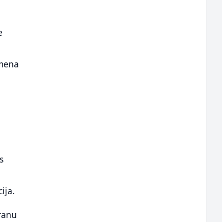
e
emena
s
ija.
hranu