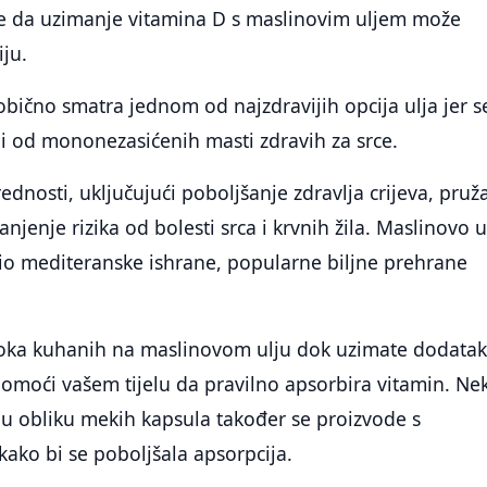
e da uzimanje vitamina D s maslinovim uljem može
iju.
obično smatra jednom od najzdravijih opcija ulja jer s
i od mononezasićenih masti zdravih za srce.
dnosti, uključujući poboljšanje zdravlja crijeva, pruž
njenje rizika od bolesti srca i krvnih žila. Maslinovo u
dio mediteranske ishrane, popularne biljne prehrane
oka kuhanih na maslinovom ulju dok uzimate dodata
omoći vašem tijelu da pravilno apsorbira vitamin. Nek
 u obliku mekih kapsula također se proizvode s
ako bi se poboljšala apsorpcija.