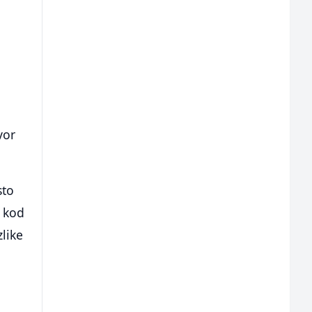
vor
sto
o kod
zlike