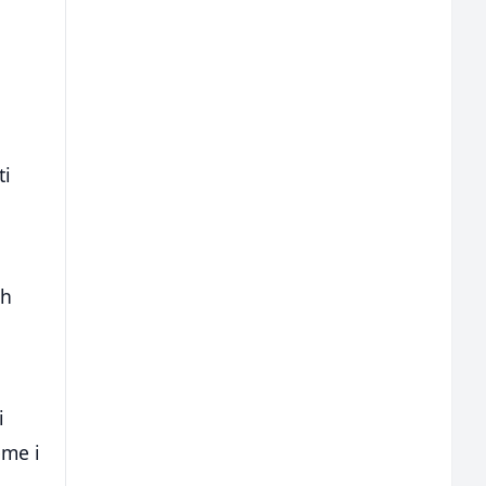
ti
ih
i
eme i