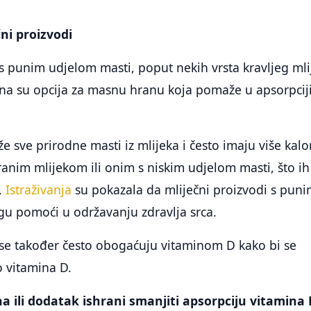
ni proizvodi
 s punim udjelom masti, poput nekih vrsta kravljeg mli
vrsna su opcija za masnu hranu koja pomaže u apsorpcij
e sve prirodne masti iz mlijeka i često imaju više kalo
anim mlijekom ili onim s niskim udjelom masti, što ih 
.
Istraživanja
su pokazala da mliječni proizvodi s pun
u pomoći u održavanju zdravlja srca.
 se također često obogaćuju vitaminom D kako bi se
o vitamina D.
a ili dodatak ishrani smanjiti apsorpciju vitamina