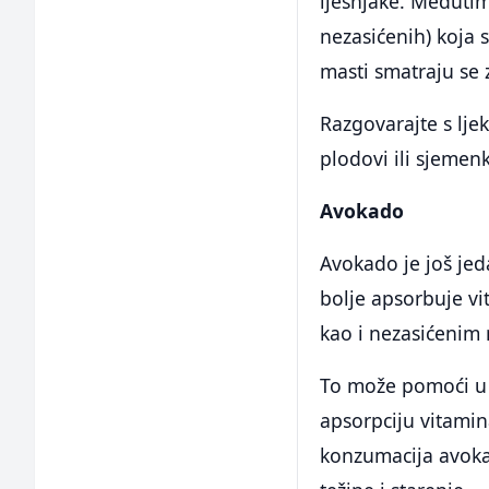
lješnjake. Međutim
nezasićenih) koja 
masti smatraju se 
Razgovarajte s ljek
plodovi ili sjemen
Avokado
Avokado je još jed
bolje apsorbuje vi
kao i nezasićenim
To može pomoći u o
apsorpciju vitami
konzumacija avoka