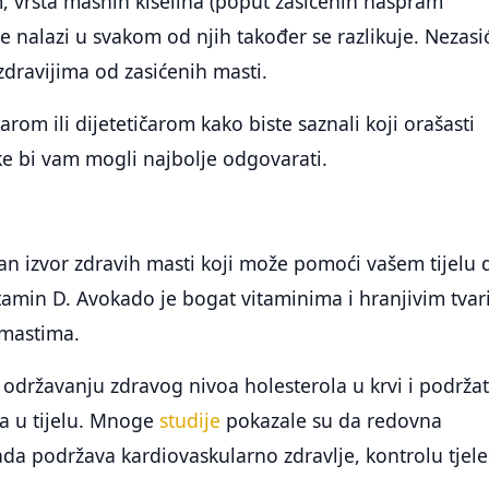
, vrsta masnih kiselina (poput zasićenih naspram
se nalazi u svakom od njih također se razlikuje. Nezas
zdravijima od zasićenih masti.
arom ili dijetetičarom kako biste saznali koji orašasti
ke bi vam mogli najbolje odgovarati.
an izvor zdravih masti koji može pomoći vašem tijelu 
tamin D. Avokado je bogat vitaminima i hranjivim tvar
 mastima.
državanju zdravog nivoa holesterola u krvi i podržat
na u tijelu. Mnoge
studije
pokazale su da redovna
da podržava kardiovaskularno zdravlje, kontrolu tjel