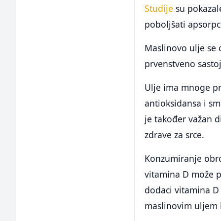
Studije
su pokazal
poboljšati apsorpc
Maslinovo ulje se 
prvenstveno sastoj
Ulje ima mnoge pre
antioksidansa i sma
je također važan 
zdrave za srce.
Konzumiranje obr
vitamina D može p
dodaci vitamina D
maslinovim uljem k