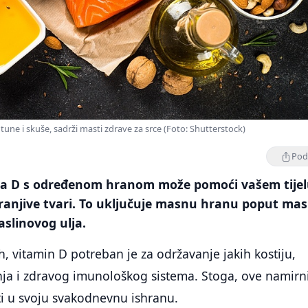
tune i skuše, sadrži masti zdrave za srce (Foto: Shutterstock)
Podi
na D s određenom hranom može pomoći vašem tijel
hranjive tvari. To uključuje masnu hranu poput ma
aslinovog ulja.
, vitamin D potreban je za održavanje jakih kostiju,
ja i zdravog imunološkog sistema. Stoga, ove namirn
iti u svoju svakodnevnu ishranu.