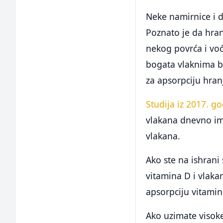
Neke namirnice i d
Poznato je da hran
nekog povrća i voć
bogata vlaknima br
za apsorpciju hranj
Studija iz 2017. g
vlakana dnevno im
vlakana.
Ako ste na ishrani
vitamina D i vlaka
apsorpciju vitamina
Ako uzimate visoke