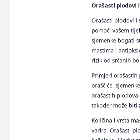
Orašasti plodovi 
Orašasti plodovi i
pomoći vašem tijel
sjemenke bogati s
mastima i antioks
rizik od srčanih bo
Primjeri orašastih 
oraščiće, sjemenke
orašastih plodova 
također može biti
Količina i vrsta m
varira. Orašasti p