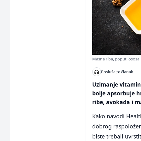
Masna riba, poput lososa, 
Poslušajte članak
Uzimanje vitami
bolje apsorbuje 
ribe, avokada i m
Kako navodi Health
dobrog raspoložen
biste trebali uvrst