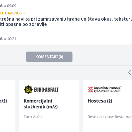
6. u 09:09
ITE OPASNOSTI
rešna navika pri zamrzavanju hrane uništava okus, teksturu
ti opasna po zdravlje
6. u 10:21
KOMENTARI (0)
/ž)
Komercijalni
Hostesa (ž)
službenik (m/ž)
Euro-Asfalt
Bosnian House Restaura