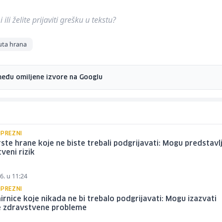
ili želite prijaviti grešku u tekstu?
ta hrana
među omiljene izvore na Googlu
OPREZNI
rste hrane koje ne biste trebali podgrijavati: Mogu predstavlj
veni rizik
6. u 11:24
OPREZNI
irnice koje nikada ne bi trebalo podgrijavati: Mogu izazvati
ne zdravstvene probleme