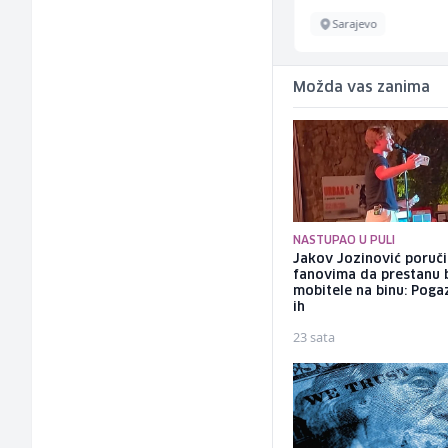
Sarajevo
Sarajevo
Možda vas zanima
NASTUPAO U PULI
Jakov Jozinović poruč
fanovima da prestanu 
mobitele na binu: Pogaz
ih
23 sata