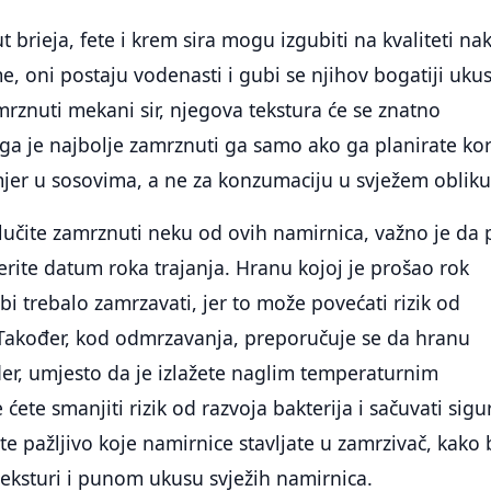
 brieja, fete i krem sira mogu izgubiti na kvaliteti na
, oni postaju vodenasti i gubi se njihov bogatiji ukus
mrznuti mekani sir, njegova tekstura će se znatno
ga je najbolje zamrznuti ga samo ako ga planirate kori
jer u sosovima, a ne za konzumaciju u svježem obliku
lučite zamrznuti neku od ovih namirnica, važno je da p
rite datum roka trajanja. Hranu kojoj je prošao rok
bi trebalo zamrzavati, jer to može povećati rizik od
Također, kod odmrzavanja, preporučuje se da hranu
ider, umjesto da je izlažete naglim temperaturnim
ete smanjiti rizik od razvoja bakterija i sačuvati sigu
te pažljivo koje namirnice stavljate u zamrzivač, kako 
 teksturi i punom ukusu svježih namirnica.