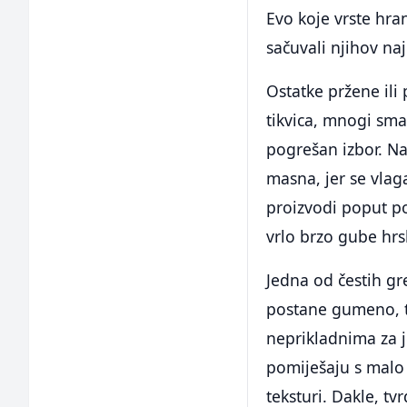
Evo koje vrste hran
sačuvali njihov najb
Ostatke pržene ili
tikvica, mnogi sm
pogrešan izbor. N
masna, jer se vlag
proizvodi poput p
vrlo brzo gube hrs
Jedna od čestih gr
postane gumeno, t
neprikladnima za j
pomiješaju s malo s
teksturi. Dakle, t