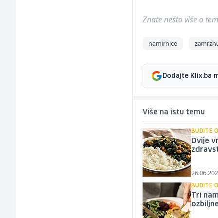
Znate nešto više o temi 
namirnice
zamrznu
Dodajte Klix.ba 
Više na istu temu
BUDITE 
Dvije v
zdravst
26.06.202
BUDITE 
Tri nam
ozbilj