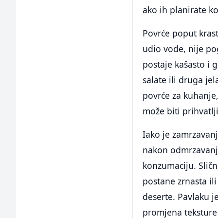
ako ih planirate k
Povrće poput krasta
udio vode, nije p
postaje kašasto i g
salate ili druga je
povrće za kuhanje,
može biti prihvatlj
Iako je zamrzavan
nakon odmrzavanja 
konzumaciju. Sličn
postane zrnasta ili
deserte. Pavlaku je
promjena teksture