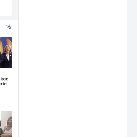
Sarajevo
Sarajevo
e kod
krio