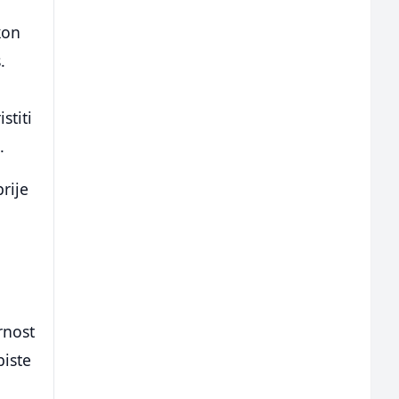
kon
.
stiti
.
rije
rnost
biste