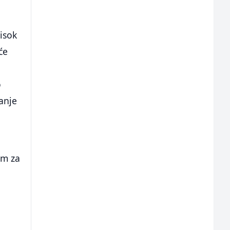
visok
će
o
anje
a
im za