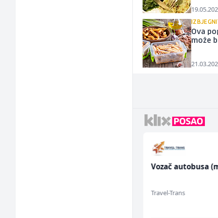
19.05.202
IZBJEGN
Ova pog
može bi
21.03.202
Sachbearbeiter in der
Vozač autobusa (m
Schaltungsabteilung
(m/w)
Servicepoint
Travel-Trans