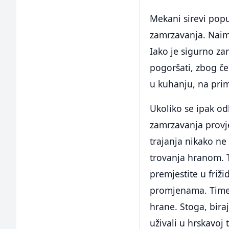
Mekani sirevi poput
zamrzavanja. Naime
Iako je sigurno za
pogoršati, zbog če
u kuhanju, na prim
Ukoliko se ipak od
zamrzavanja provje
trajanja nikako ne 
trovanja hranom. 
premjestite u friž
promjenama. Time ć
hrane. Stoga, biraj
uživali u hrskavoj