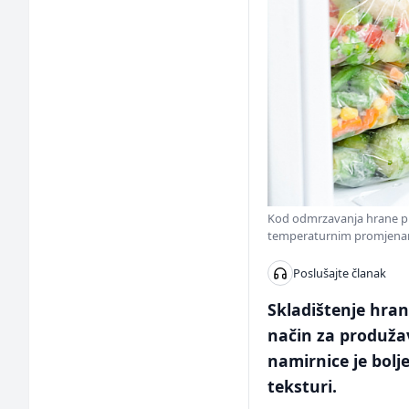
Kod odmrzavanja hrane prep
temperaturnim promjenam
Poslušajte članak
Skladištenje hran
način za produžav
namirnice je bolj
teksturi.