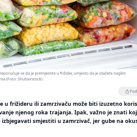
oručuje se da je premjestite u frižider, umjesto da je izlažete naglim
a (Foto: Shutterstock)
Podi
e u frižideru ili zamrzivaču može biti izuzetno kori
anje njenog roka trajanja. Ipak, važno je znati ko
e izbjegavati smjestiti u zamrzivač, jer gube na oku