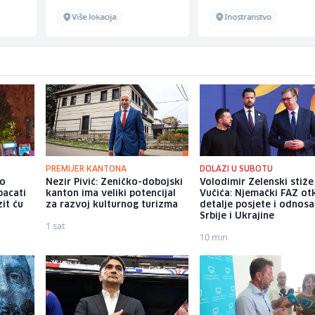
Više lokacija
Inostranstvo
PREMIJER KANTONA
DOLAZI U SUBOTU
io
Nezir Pivić: Zeničko-dobojski
Volodimir Zelenski stiž
bacati
kanton ima veliki potencijal
Vučića: Njemački FAZ ot
it ću
za razvoj kulturnog turizma
detalje posjete i odnosa
Srbije i Ukrajine
1 sat
10 min