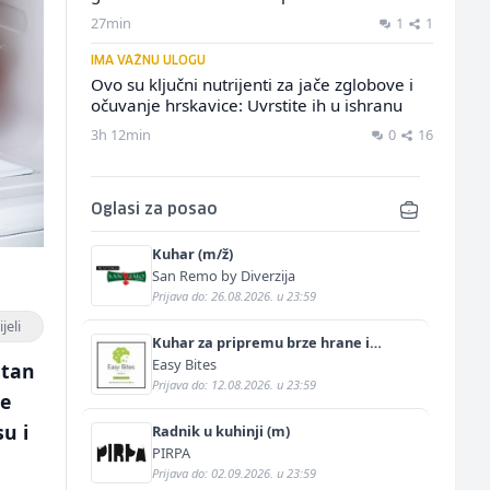
27min
1
1
IMA VAŽNU ULOGU
Ovo su ključni nutrijenti za jače zglobove i
očuvanje hrskavice: Uvrstite ih u ishranu
3h 12min
0
16
Oglasi za posao
Kuhar (m/ž)
San Remo by Diverzija
Prijava do: 26.08.2026. u 23:59
jeli
Kuhar za pripremu brze hrane i
jednostavnih jela (m/ž)
Easy Bites
stan
Prijava do: 12.08.2026. u 23:59
je
su i
Radnik u kuhinji (m)
PIRPA
Prijava do: 02.09.2026. u 23:59