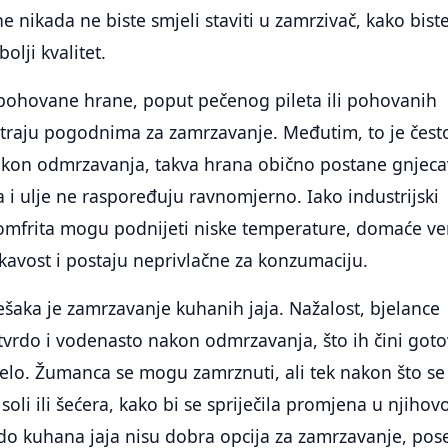
e nikada ne biste smjeli staviti u zamrzivač, kako bist
olji kvalitet.
 pohovane hrane, poput pečenog pileta ili pohovanih
atraju pogodnima za zamrzavanje. Međutim, to je čest
akon odmrzavanja, takva hrana obično postane gnjeca
a i ulje ne raspoređuju ravnomjerno. Iako industrijski
omfrita mogu podnijeti niske temperature, domaće ver
kavost i postaju neprivlačne za konzumaciju.
ešaka je zamrzavanje kuhanih jaja. Nažalost, bjelance
vrdo i vodenasto nakon odmrzavanja, što ih čini got
elo. Žumanca se mogu zamrznuti, ali tek nakon što se
oli ili šećera, kako bi se spriječila promjena u njihov
vrdo kuhana jaja nisu dobra opcija za zamrzavanje, po