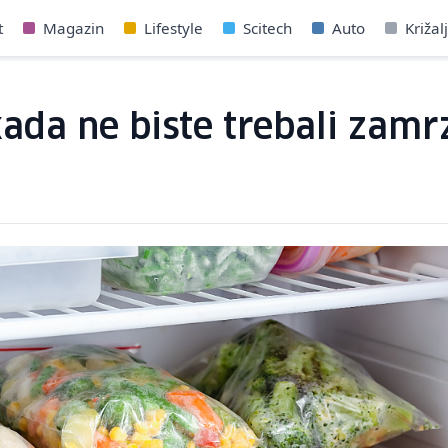
t
Magazin
Lifestyle
Scitech
Auto
Križal
ada ne biste trebali zamr