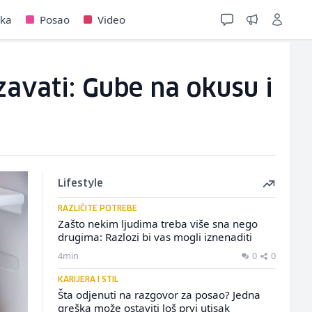
jka
Posao
Video
zavati: Gube na okusu i
Lifestyle
RAZLIČITE POTREBE
Zašto nekim ljudima treba više sna nego
drugima: Razlozi bi vas mogli iznenaditi
4min
0
0
KARIJERA I STIL
Šta odjenuti na razgovor za posao? Jedna
greška može ostaviti loš prvi utisak