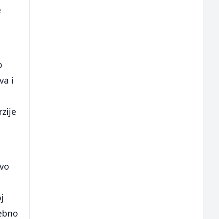
e
o
va i
zije
ovo
oj
sebno