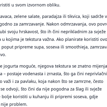
oristiti u svom izvornom obliku.
vaca, zelene salate, paradajza ili tikvica, koji sadrže 
ogodno za zamrzavanje. Nakon odmrzavanja, ovo povr
ubi svoju hrskavost, što ih čini neprikladnim za svježe
la u kojima je tekstura važna. Ako planirate koristiti ov
 poput pripreme supa, soseva ili smoothieja, zamrzav
ivo.
je jogurta moguće, njegova tekstura se znatno mijenj
– postaje vodenasta i zrnasta, što ga čini neprivlačn
o važi i za pavlaku, koja nakon što se zamrzne, često
 se odvoji, što čini da nije pogodna za šlag ili svježe
 bolje koristiti u kuhanju ili pripremi soseva, gdje
 nije problem.