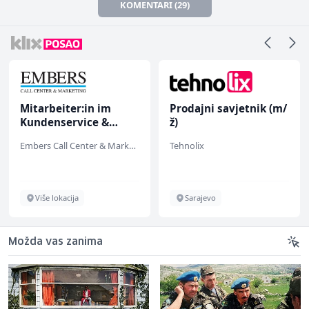
KOMENTARI (29)
Mitarbeiter:in im
Prodajni savjetnik (m/
Kundenservice &
ž)
Support (m/w/d)
Embers Call Center & Marketing
Tehnolix
Više lokacija
Sarajevo
Možda vas zanima