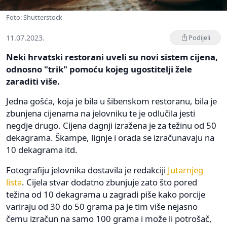
Foto: Shutterstock
11.07.2023.
Podijeli
Neki hrvatski restorani uveli su novi sistem cijena,
odnosno "trik" pomoću kojeg ugostitelji žele
zaraditi više.
Jedna gošća, koja je bila u šibenskom restoranu, bila je
zbunjena cijenama na jelovniku te je odlučila jesti
negdje drugo. Cijena dagnji izražena je za težinu od 50
dekagrama. Škampe, lignje i orada se izračunavaju na
10 dekagrama itd.
Fotografiju jelovnika dostavila je redakciji
Jutarnjeg
lista
. Cijela stvar dodatno zbunjuje zato što pored
težina od 10 dekagrama u zagradi piše kako porcije
variraju od 30 do 50 grama pa je tim više nejasno
čemu izračun na samo 100 grama i može li potrošač,