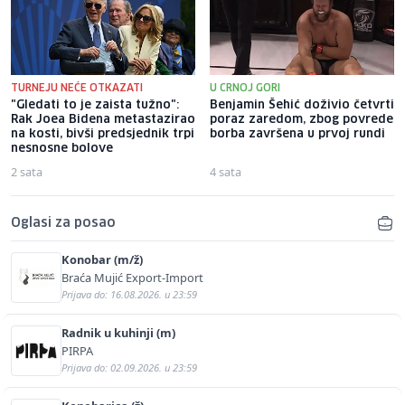
TURNEJU NEĆE OTKAZATI
U CRNOJ GORI
"Gledati to je zaista tužno":
Benjamin Šehić doživio četvrti
Rak Joea Bidena metastazirao
poraz zaredom, zbog povrede
na kosti, bivši predsjednik trpi
borba završena u prvoj rundi
nesnosne bolove
2 sata
4 sata
Oglasi za posao
Konobar (m/ž)
Braća Mujić Export-Import
Prijava do: 16.08.2026. u 23:59
Radnik u kuhinji (m)
PIRPA
Prijava do: 02.09.2026. u 23:59