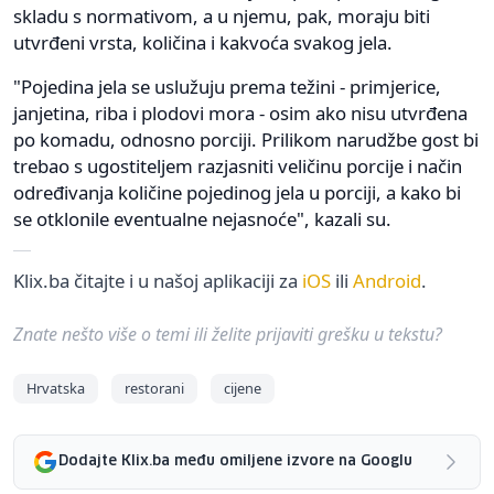
skladu s normativom, a u njemu, pak, moraju biti
utvrđeni vrsta, količina i kakvoća svakog jela.
"Pojedina jela se uslužuju prema težini - primjerice,
janjetina, riba i plodovi mora - osim ako nisu utvrđena
po komadu, odnosno porciji. Prilikom narudžbe gost bi
trebao s ugostiteljem razjasniti veličinu porcije i način
određivanja količine pojedinog jela u porciji, a kako bi
se otklonile eventualne nejasnoće", kazali su.
Klix.ba čitajte i u našoj aplikaciji za
iOS
ili
Android
.
Znate nešto više o temi ili želite prijaviti grešku u tekstu?
Hrvatska
restorani
cijene
Dodajte Klix.ba među omiljene izvore na Googlu