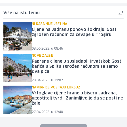
Više na istu temu
NI KAFA NIJE JEFTINA
Cijene na Jadranu ponovo šokiraju: Gost
zgrožen računom za ćevape u Trogiru
03.06.2023. u 08:46
NOVE ŽALBE
Paprene cijene u susjednoj Hrvatskoj: Gost
kafića u Splitu zgrožen računom za samo
dva pića
28.04.2023. u 21:07
NAMIRNICE POSTAJU LUKSUZ
Vrtoglave cijene hrane u biseru Jadrana,
ugostitelj tvrdi: Zanimljivo je da se gosti ne
žale
27.04.2023. u 12:40