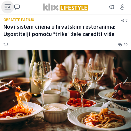
7
OBRATITE PAŽNJU
Novi sistem cijena u hrvatskim restoranima:
Ugostitelji pomoću "trika" žele zaraditi više
I. S.
29