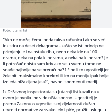
Foto: Jutarnji list
"Ako ne može, čemu onda takva računica i ako se već
inzistira na deset dekagrama - zašto se isti princip ne
primjenjuje i na ostalu ribu, nego neka ide na 100
grama, neka na pola kilograma, a neka na kilogram? Je
li potrošač doista sam kriv ako se u svemu tome ne
snađe najbolje pa se preračuna? I čine li to ugostitelji jer
žele biti maksimalno korektni ili im na meniju ipak bolje
izgleda niža cijena jela?", navodi spomenuti medij.
Iz Državnog inspektorata su Jutarnji list kazali da u
ovom jelovniku ne vide ništa sporno. Ugostitelj je
prema Zakonu o ugostiteljskoj djelatnosti dužan
utvrditi normative za svako jelo i piće, pružiti uslugu u