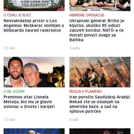
O ČEMU JE RIJEČ
HIBRIDNE OPERACIJE
Nesvakidašnji prizor u Los
Ukrajinski general: Brčko je
Angelesu: Muškarac snimljen u
ključno, ukoliko RS odluči
billboardu nasred raskrsnice
zauzeti koridor, NATO-a će
morati povući snage sa
Baltika
12 sati
4 sata
U 68. GODINI
REGIJA U PLAMENU
Preminuo otac Lionela
Iran poručio Saudijskoj Arabiji:
Messija, bio mu je glavni
Nekad ste se oslanjali na
oslonac u životu i karijeri
američke baze, a sad na
njihove potrčke
12 sati
6 sati