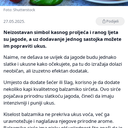
Foto: Shutterstock
27.05.2025.
Podijeli
Neizostavan simbol kasnog proljeća i ranog ljeta
su jagode, a uz dodavanje jednog sastojka možete
im popraviti ukus.
Naime, ne dešava se uvijek da jagode budu jednako
slatke i ukusne kako očekujete, pa tu do izražaja dolazi
neobičan, ali izuzetno efektan dodatak.
Umjesto da dodate šećer ili šlag, korisno je da dodate
nekoliko kapi kvalitetnog balzamiko sirćeta. Ovo sirće
pojačava prirodnu slatkoću jagoda, čineći da imaju
intenzivniji i puniji ukus.
Kiselost balzamika ne prekriva ukus voća, već ga
uravnotežuje i naglašava njegove prirodne arome.
Balzamiko sirće ima nisku pH vrijednost što znači da je