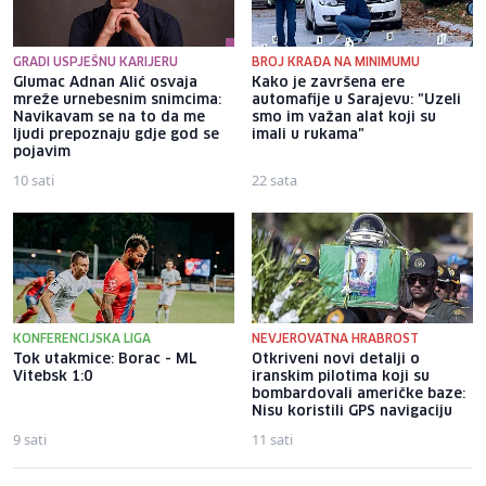
GRADI USPJEŠNU KARIJERU
BROJ KRAĐA NA MINIMUMU
Glumac Adnan Alić osvaja
Kako je završena ere
mreže urnebesnim snimcima:
automafije u Sarajevu: "Uzeli
Navikavam se na to da me
smo im važan alat koji su
ljudi prepoznaju gdje god se
imali u rukama"
pojavim
10 sati
22 sata
KONFERENCIJSKA LIGA
NEVJEROVATNA HRABROST
Tok utakmice: Borac - ML
Otkriveni novi detalji o
Vitebsk 1:0
iranskim pilotima koji su
bombardovali američke baze:
Nisu koristili GPS navigaciju
9 sati
11 sati