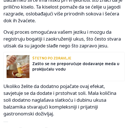
prilično kiselo. Ta kiselost pomaže da se ćelije u jagodi
razgrade, oslobađajući više prirodnih sokova i šećera
dok ih žvaćete.
Ovaj proces omogućava vašem jeziku i mozgu da
registruju bogatiji i zaokruženiji ukus, što često stvara
utisak da su jagode slađe nego što zapravo jesu.
ŠTETNO PO ZDRAVLJE
Zašto se ne preporučuje dodavanje meda u
proključalu vodu
Ukoliko želite da dodatno pojačate ovaj efekat,
savjetuje se da dodate i prstohvat soli. Mala količina
soli dodatno naglašava slatkoću i dubinu ukusa
balzamika stvarajući kompleksniji i prijatniji
gastronomski doživljaj.