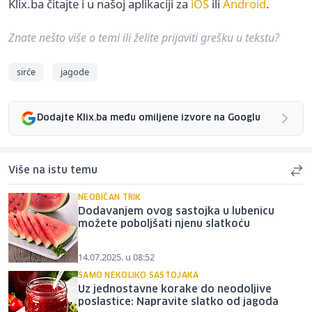
Klix.ba čitajte i u našoj aplikaciji za
iOS
ili
Android
.
Znate nešto više o temi ili želite prijaviti grešku u tekstu?
sirće
jagode
Dodajte Klix.ba među omiljene izvore na Googlu
Više na istu temu
NEOBIČAN TRIK
Dodavanjem ovog sastojka u lubenicu
možete poboljšati njenu slatkoću
14.07.2025. u 08:52
SAMO NEKOLIKO SASTOJAKA
Uz jednostavne korake do neodoljive
poslastice: Napravite slatko od jagoda