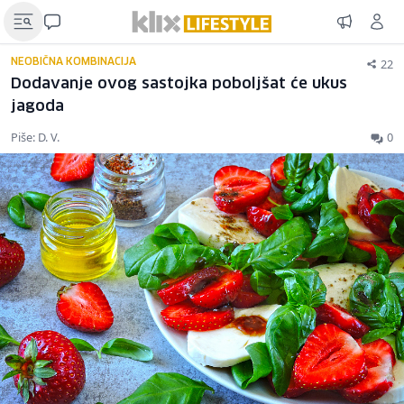
22
NEOBIČNA KOMBINACIJA
Dodavanje ovog sastojka poboljšat će ukus
jagoda
Piše: D. V.
0