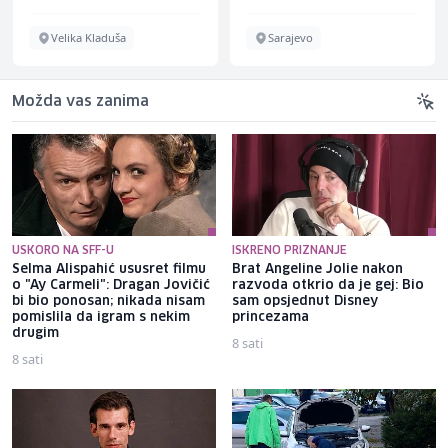
Velika Kladuša
Sarajevo
Možda vas zanima
USKORO NA SFF-U
ISKRENO PRIZNANJE
Selma Alispahić ususret filmu
Brat Angeline Jolie nakon
o "Ay Carmeli": Dragan Jovičić
razvoda otkrio da je gej: Bio
bi bio ponosan; nikada nisam
sam opsjednut Disney
pomislila da igram s nekim
princezama
drugim
8 sati
8 sati