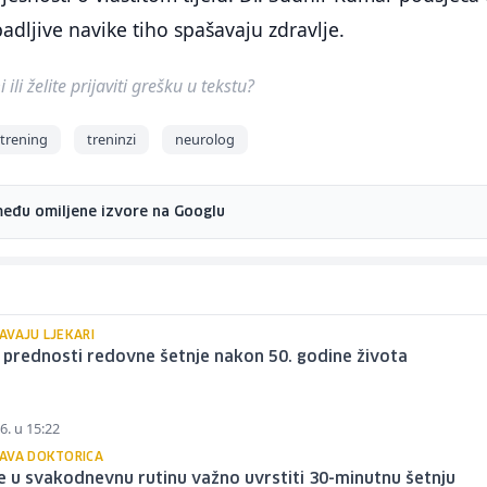
dljive navike tiho spašavaju zdravlje.
ili želite prijaviti grešku u tekstu?
trening
treninzi
neurolog
među omiljene izvore na Googlu
AVAJU LJEKARI
 prednosti redovne šetnje nakon 50. godine života
6. u 15:22
AVA DOKTORICA
e u svakodnevnu rutinu važno uvrstiti 30-minutnu šetnju