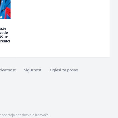
raže
vede
RS-u:
renici
rivatnost
Sigurnost
Oglasi za posao
 sadržaja bez dozvole izdavača.