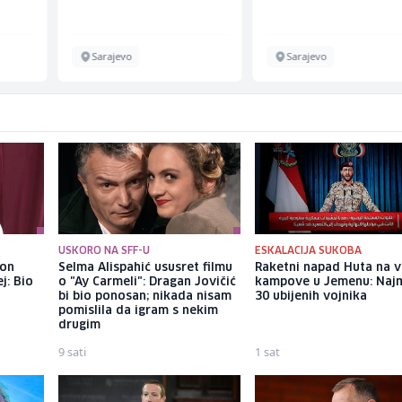
Sarajevo
Sarajevo
USKORO NA SFF-U
ESKALACIJA SUKOBA
kon
Selma Alispahić ususret filmu
Raketni napad Huta na v
j: Bio
o "Ay Carmeli": Dragan Jovičić
kampove u Jemenu: Naj
bi bio ponosan; nikada nisam
30 ubijenih vojnika
pomislila da igram s nekim
drugim
9 sati
1 sat