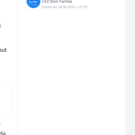
USZ Dom Familia
Prijava do: 28.08.2026. u 23:59
i
put
o
 da