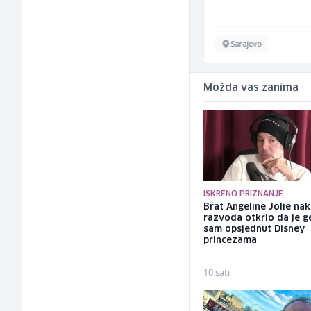
Sarajevo
Sarajevo
Možda vas zanima
ISKRENO PRIZNANJE
Brat Angeline Jolie na
razvoda otkrio da je ge
sam opsjednut Disney
princezama
10 sati