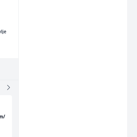
lje
m/
Skladišni radnik (m/ž)
Sachbearbeiter in de
Voice Quality
Management (m/w)
Lidl BH
Servicepoint