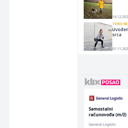
14.12.202
TVRDI N
Uvođenj
srca
01.11.202
Asistent za
Samostalni
administraciju (m/ž)
računovođa (m/ž)
Ekopak
General Logistic