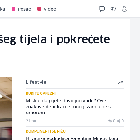
jka
Posao
Video
g tijela i pokrećete
Lifestyle
BUDITE OPREZNI
Mislite da pijete dovoljno vode? Ove
znakove dehidracije mnogi zamijene s
umorom
21min
0
0
KOMPLIMENTI SE NIŽU
Hrvatska voditeljica Valentina Miletić koju