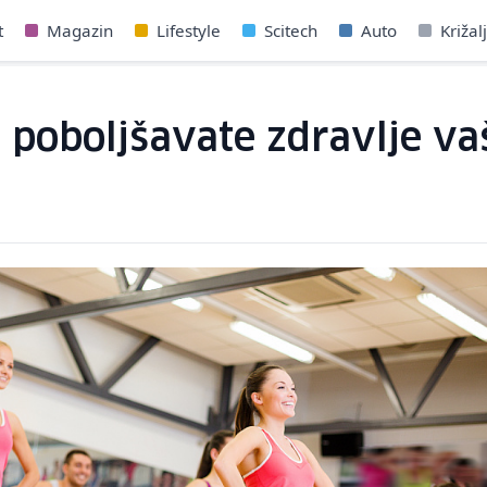
t
Magazin
Lifestyle
Scitech
Auto
Križal
oboljšavate zdravlje vaše