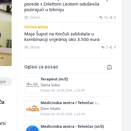
porede s Dilettom Leotom oduševila
pozirajući u bikiniju
8h 55min
10
6
VISOKA MODA
Maja Šuput na Korčuli zablistala u
kombinaciji vrijednoj oko 3.500 eura
9h 28min
7
4
Oglasi za posao
Terapeut (m/ž)
jeli
Slana Soba
Prijava do: 29.08.2026. u 23:59
ču
Medicinska sestra / Tehničar -
Njegovatelj (m/ž)
Dom Vitalis
Prijava do: 05.09.2026. u 23:59
bni
Medicinska sestra - Tehničar (m/ž)