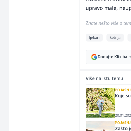
upravo male, neupa
Znate nešto više o temi 
ljekari
šetnja
Dodajte Klix.ba 
Više na istu temu
POJAŠNJ
Koje su
20.01.202
POJAŠNJ
Zašto j