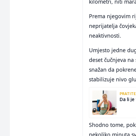
kilometri, niti mar
Prema njegovim ri
neprijatelja čovje
neaktivnosti.
Umjesto jedne duge
deset čučnjeva na 
snažan da pokrene 
stabilizuje nivo gl
PRATIT
Da li j
Shodno tome, pokre
nekoliko minuta sv