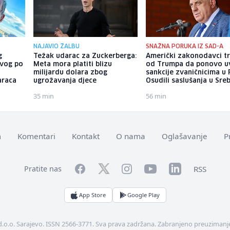
NAJAVIO ŽALBU
SNAŽNA PORUKA IZ SAD-A
g
Težak udarac za Zuckerberga:
Američki zakonodavci t
ivog po
Meta mora platiti blizu
od Trumpa da ponovo u
:
milijardu dolara zbog
sankcije zvaničnicima u 
araca
ugrožavanja djece
Osudili saslušanja u Sreb
35 min
56 min
m
Komentari
Kontakt
O nama
Oglašavanje
P
Facebook
YouTube
LinkedIn
Twitter
Instagram
RSS
Pratite nas
App Store
Google Play
d.o.o. Sarajevo. ISSN 2566-3771. Sva prava zadržana. Zabranjeno preuzimanje