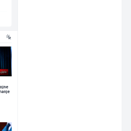
Lepenica
Sarajevo
ojne
manje