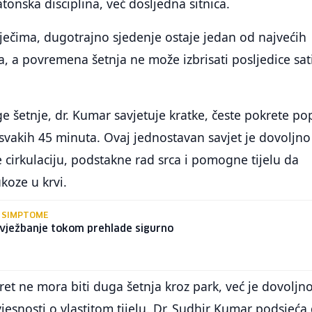
atonska disciplina, već dosljedna sitnica.
ječima, dugotrajno sjedenje ostaje jedan od najvećih
ka, a povremena šetnja ne može izbrisati posljedice sat
 šetnje, dr. Kumar savjetuje kratke, česte pokrete po
svakih 45 minuta. Ovaj jednostavan savjet je dovoljno
cirkulaciju, podstakne rad srca i pomogne tijelu da
ukoze u krvi.
E SIMPTOME
e vježbanje tokom prehlade sigurno
t ne mora biti duga šetnja kroz park, već je dovoljn
jesnosti o vlastitom tijelu. Dr. Sudhir Kumar podsjeća