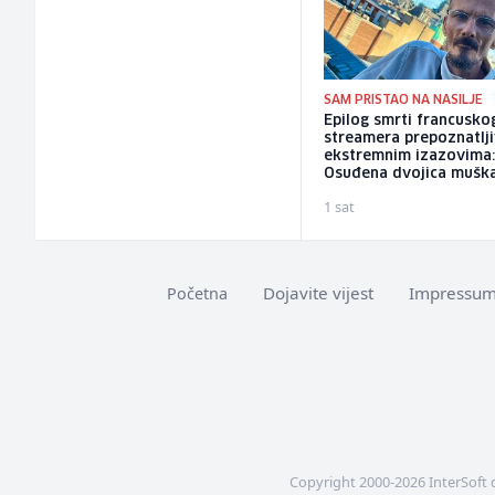
SAM PRISTAO NA NASILJE
Epilog smrti francusko
streamera prepoznatlj
ekstremnim izazovima
Osuđena dvojica mušk
1 sat
Dojavite vijest
Impressu
Početna
Copyright 2000-2026 InterSoft 