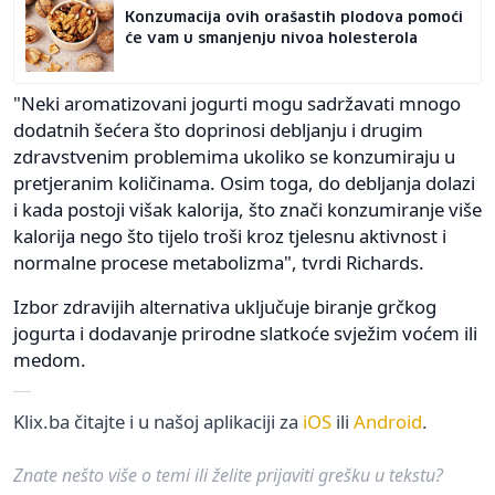
Konzumacija ovih orašastih plodova pomoći
će vam u smanjenju nivoa holesterola
"Neki aromatizovani jogurti mogu sadržavati mnogo
dodatnih šećera što doprinosi debljanju i drugim
zdravstvenim problemima ukoliko se konzumiraju u
pretjeranim količinama. Osim toga, do debljanja dolazi
i kada postoji višak kalorija, što znači konzumiranje više
kalorija nego što tijelo troši kroz tjelesnu aktivnost i
normalne procese metabolizma", tvrdi Richards.
Izbor zdravijih alternativa uključuje biranje grčkog
jogurta i dodavanje prirodne slatkoće svježim voćem ili
medom.
Klix.ba čitajte i u našoj aplikaciji za
iOS
ili
Android
.
Znate nešto više o temi ili želite prijaviti grešku u tekstu?