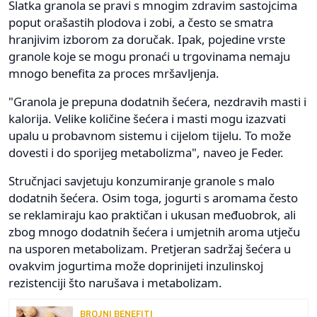
Slatka granola se pravi s mnogim zdravim sastojcima
poput orašastih plodova i zobi, a često se smatra
hranjivim izborom za doručak. Ipak, pojedine vrste
granole koje se mogu pronaći u trgovinama nemaju
mnogo benefita za proces mršavljenja.
"Granola je prepuna dodatnih šećera, nezdravih masti i
kalorija. Velike količine šećera i masti mogu izazvati
upalu u probavnom sistemu i cijelom tijelu. To može
dovesti i do sporijeg metabolizma", naveo je Feder.
Stručnjaci savjetuju konzumiranje granole s malo
dodatnih šećera. Osim toga, jogurti s aromama često
se reklamiraju kao praktičan i ukusan međuobrok, ali
zbog mnogo dodatnih šećera i umjetnih aroma utječu
na usporen metabolizam. Pretjeran sadržaj šećera u
ovakvim jogurtima može doprinijeti inzulinskoj
rezistenciji što narušava i metabolizam.
BROJNI BENEFITI