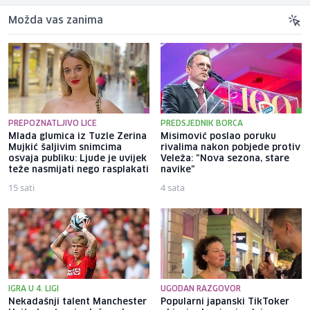
Možda vas zanima
PREPOZNATLJIVO LICE
PREDSJEDNIK BORCA
Mlada glumica iz Tuzle Zerina
Misimović poslao poruku
Mujkić šaljivim snimcima
rivalima nakon pobjede protiv
osvaja publiku: Ljude je uvijek
Veleža: "Nova sezona, stare
teže nasmijati nego rasplakati
navike"
15 sati
4 sata
IGRA U 4. LIGI
UGODAN RAZGOVOR
Nekadašnji talent Manchester
Popularni japanski TikToker