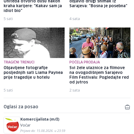
Uniteda otvorio dušu nakon
objavio drugi snimak iz
kraha karijere: "Kakav sam ja
Sarajeva: "Bosna je posebna"
idiot bio"
5 sati
4 sata
TRAGIČNI TRENUCI
POČELA PRODAJA
Objavljene fotografije
Svi žele ulaznice za filmove
posljednjih sati Liama ​​Paynea
na ovogodišnjem Sarajevo
prije tragedije u hotelu
Film Festivalu: Pogledajte red
od jutros
5 sati
2 sata
Oglasi za posao
Komercijalista (m/ž)
Voćar
Prijava do: 15.08.2026. u 23:59