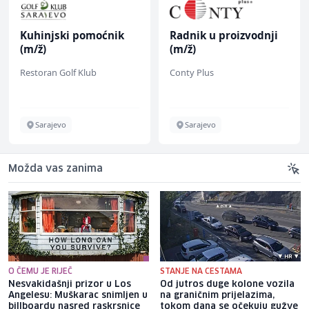
Kuhinjski pomoćnik
Radnik u proizvodnji
(m/ž)
(m/ž)
Restoran Golf Klub
Conty Plus
Sarajevo
Sarajevo
Možda vas zanima
O ČEMU JE RIJEČ
STANJE NA CESTAMA
Nesvakidašnji prizor u Los
Od jutros duge kolone vozila
Angelesu: Muškarac snimljen u
na graničnim prijelazima,
billboardu nasred raskrsnice
tokom dana se očekuju gužve