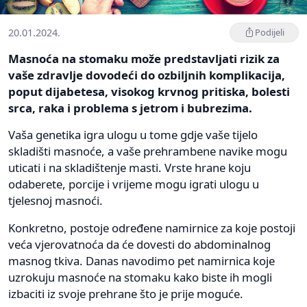
20.01.2024.
Podijeli
Masnoća na stomaku može predstavljati rizik za
vaše zdravlje dovodeći do ozbiljnih komplikacija,
poput dijabetesa, visokog krvnog pritiska, bolesti
srca, raka i problema s jetrom i bubrezima.
Vaša genetika igra ulogu u tome gdje vaše tijelo
skladišti masnoće, a vaše prehrambene navike mogu
uticati i na skladištenje masti. Vrste hrane koju
odaberete, porcije i vrijeme mogu igrati ulogu u
tjelesnoj masnoći.
Konkretno, postoje određene namirnice za koje postoji
veća vjerovatnoća da će dovesti do abdominalnog
masnog tkiva. Danas navodimo pet namirnica koje
uzrokuju masnoće na stomaku kako biste ih mogli
izbaciti iz svoje prehrane što je prije moguće.