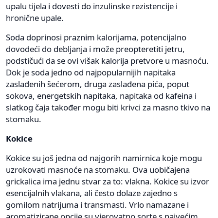
upalu tijela i dovesti do inzulinske rezistencije i
hronične upale.
Soda doprinosi praznim kalorijama, potencijalno
dovodeći do debljanja i može preopteretiti jetru,
podstičući da se ovi višak kalorija pretvore u masnoću.
Dok je soda jedno od najpopularnijih napitaka
zaslađenih šećerom, druga zaslađena pića, poput
sokova, energetskih napitaka, napitaka od kafeina i
slatkog čaja također mogu biti krivci za masno tkivo na
stomaku.
Kokice
Kokice su još jedna od najgorih namirnica koje mogu
uzrokovati masnoće na stomaku. Ova uobičajena
grickalica ima jednu stvar za to: vlakna. Kokice su izvor
esencijalnih vlakana, ali često dolaze zajedno s
gomilom natrijuma i transmasti. Vrlo namazane i
aromatizirane opcije su vjerovatno sorte s najvećim