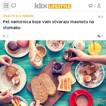
9
IZBACITE IH IZ ISHRANE
Pet namirnica koje vam stvaraju masnoću na
stomaku
N. C.
5