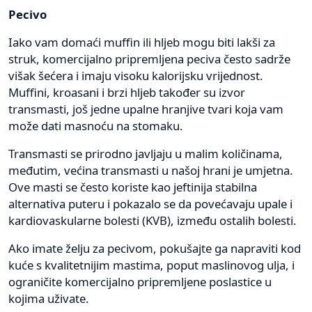
Pecivo
Iako vam domaći muffin ili hljeb mogu biti lakši za
struk, komercijalno pripremljena peciva često sadrže
višak šećera i imaju visoku kalorijsku vrijednost.
Muffini, kroasani i brzi hljeb također su izvor
transmasti, još jedne upalne hranjive tvari koja vam
može dati masnoću na stomaku.
Transmasti se prirodno javljaju u malim količinama,
međutim, većina transmasti u našoj hrani je umjetna.
Ove masti se često koriste kao jeftinija stabilna
alternativa puteru i pokazalo se da povećavaju upale i
kardiovaskularne bolesti (KVB), između ostalih bolesti.
Ako imate želju za pecivom, pokušajte ga napraviti kod
kuće s kvalitetnijim mastima, poput maslinovog ulja, i
ograničite komercijalno pripremljene poslastice u
kojima uživate.