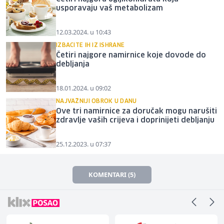
usporavaju vaš metabolizam
12.03.2024. u 10:43
IZBACITE IH IZ ISHRANE
Četiri najgore namirnice koje dovode do
debljanja
18.01.2024. u 09:02
NAJVAŽNIJI OBROK U DANU
Ove tri namirnice za doručak mogu narušiti
zdravlje vaših crijeva i doprinijeti debljanju
25.12.2023. u 07:37
KOMENTARI (5)