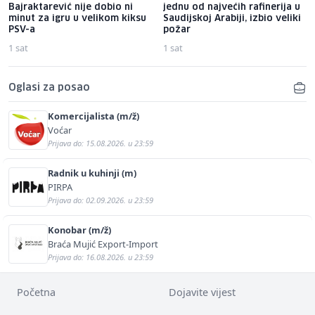
Bajraktarević nije dobio ni
jednu od najvećih rafinerija u
minut za igru u velikom kiksu
Saudijskoj Arabiji, izbio veliki
PSV-a
požar
1 sat
1 sat
Oglasi za posao
Komercijalista (m/ž)
Voćar
Prijava do: 15.08.2026. u 23:59
Radnik u kuhinji (m)
PIRPA
Prijava do: 02.09.2026. u 23:59
Konobar (m/ž)
Braća Mujić Export-Import
Prijava do: 16.08.2026. u 23:59
Početna
Dojavite vijest