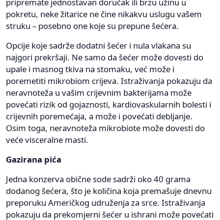
pripremate jednostavan doručak ili brzu užinu u
pokretu, neke žitarice ne čine nikakvu uslugu vašem
struku – posebno one koje su prepune šećera.
Opcije koje sadrže dodatni šećer i nula vlakana su
najgori prekršaji. Ne samo da šećer može dovesti do
upale i masnog tkiva na stomaku, već može i
poremetiti mikrobiom crijeva. Istraživanja pokazuju da
neravnoteža u vašim crijevnim bakterijama može
povećati rizik od gojaznosti, kardiovaskularnih bolesti i
crijevnih poremećaja, a može i povećati debljanje.
Osim toga, neravnoteža mikrobiote može dovesti do
veće visceralne masti.
Gazirana pića
Jedna konzerva obične sode sadrži oko 40 grama
dodanog šećera, što je količina koja premašuje dnevnu
preporuku Američkog udruženja za srce. Istraživanja
pokazuju da prekomjerni šećer u ishrani može povećati