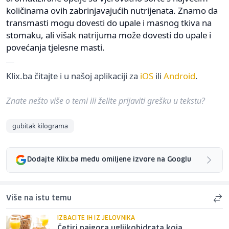
količinama ovih zabrinjavajućih nutrijenata. Znamo da
transmasti mogu dovesti do upale i masnog tkiva na
stomaku, ali višak natrijuma može dovesti do upale i
povećanja tjelesne masti.
Klix.ba čitajte i u našoj aplikaciji za
iOS
ili
Android
.
Znate nešto više o temi ili želite prijaviti grešku u tekstu?
gubitak kilograma
Dodajte Klix.ba među omiljene izvore na Googlu
Više na istu temu
IZBACITE IH IZ JELOVNIKA
Četiri najgora ugljikohidrata koja