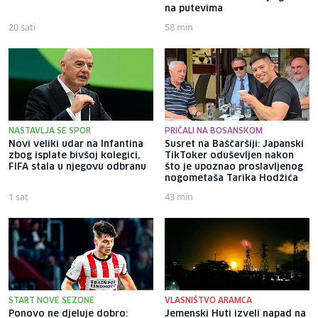
na putevima
20 sati
58 min
NASTAVLJA SE SPOR
PRIČALI NA BOSANSKOM
Novi veliki udar na Infantina
Susret na Baščaršiji: Japanski
zbog isplate bivšoj kolegici,
TikToker oduševljen nakon
FIFA stala u njegovu odbranu
što je upoznao proslavljenog
nogometaša Tarika Hodžića
1 sat
43 min
START NOVE SEZONE
VLASNIŠTVO ARAMCA
Ponovo ne djeluje dobro:
Jemenski Huti izveli napad na