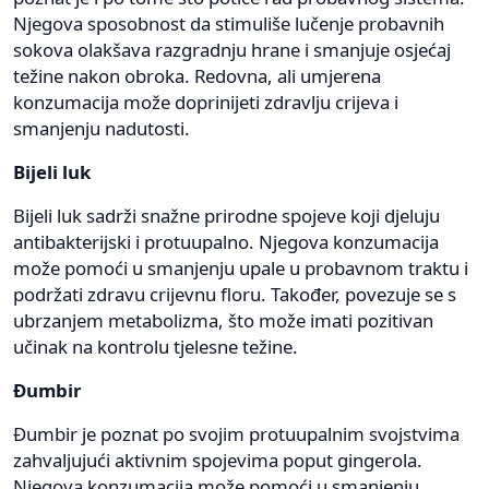
Njegova sposobnost da stimuliše lučenje probavnih
sokova olakšava razgradnju hrane i smanjuje osjećaj
težine nakon obroka. Redovna, ali umjerena
konzumacija može doprinijeti zdravlju crijeva i
smanjenju nadutosti.
Bijeli luk
Bijeli luk sadrži snažne prirodne spojeve koji djeluju
antibakterijski i protuupalno. Njegova konzumacija
može pomoći u smanjenju upale u probavnom traktu i
podržati zdravu crijevnu floru. Također, povezuje se s
ubrzanjem metabolizma, što može imati pozitivan
učinak na kontrolu tjelesne težine.
Đumbir
Đumbir je poznat po svojim protuupalnim svojstvima
zahvaljujući aktivnim spojevima poput gingerola.
Njegova konzumacija može pomoći u smanjenju