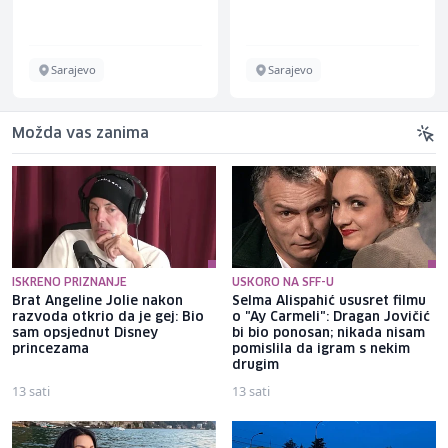
Sarajevo
Sarajevo
Možda vas zanima
ISKRENO PRIZNANJE
USKORO NA SFF-U
Brat Angeline Jolie nakon
Selma Alispahić ususret filmu
razvoda otkrio da je gej: Bio
o "Ay Carmeli": Dragan Jovičić
sam opsjednut Disney
bi bio ponosan; nikada nisam
princezama
pomislila da igram s nekim
drugim
13 sati
13 sati