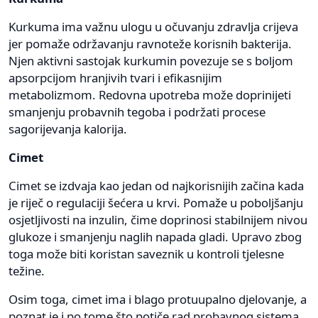
Kurkuma ima važnu ulogu u očuvanju zdravlja crijeva
jer pomaže održavanju ravnoteže korisnih bakterija.
Njen aktivni sastojak kurkumin povezuje se s boljom
apsorpcijom hranjivih tvari i efikasnijim
metabolizmom. Redovna upotreba može doprinijeti
smanjenju probavnih tegoba i podržati procese
sagorijevanja kalorija.
Cimet
Cimet se izdvaja kao jedan od najkorisnijih začina kada
je riječ o regulaciji šećera u krvi. Pomaže u poboljšanju
osjetljivosti na inzulin, čime doprinosi stabilnijem nivou
glukoze i smanjenju naglih napada gladi. Upravo zbog
toga može biti koristan saveznik u kontroli tjelesne
težine.
Osim toga, cimet ima i blago protuupalno djelovanje, a
poznat je i po tome što potiče rad probavnog sistema.