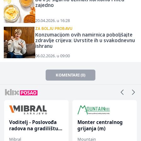
zajedno
20.04.2026. u 16:28
ZA BOLJU PROBAVU
Konzumacijom ovih namirnica poboljšajte
zdravlje crijeva: Uvrstite ih u svakodnevnu
ishranu
06.02.2026. u 09:00
KOMENTARI (0)
Voditelj - Poslovođa
Monter centralnog
radova na gradilištu
grijanja (m)
(m/ž)
Mibral
Mountain