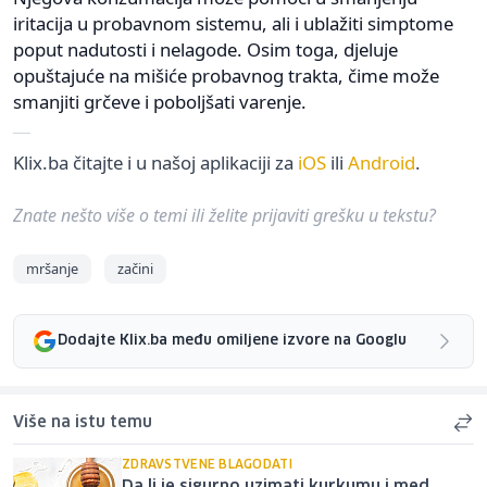
iritacija u probavnom sistemu, ali i ublažiti simptome
poput nadutosti i nelagode. Osim toga, djeluje
opuštajuće na mišiće probavnog trakta, čime može
smanjiti grčeve i poboljšati varenje.
Klix.ba čitajte i u našoj aplikaciji za
iOS
ili
Android
.
Znate nešto više o temi ili želite prijaviti grešku u tekstu?
mršanje
začini
Dodajte Klix.ba među omiljene izvore na Googlu
Više na istu temu
ZDRAVSTVENE BLAGODATI
Da li je sigurno uzimati kurkumu i med