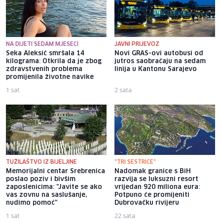
NA DIJETI SEDAM MJESECI
JAVNI PRIJEVOZ
Seka Aleksić smršala 14
Novi GRAS-ovi autobusi od
kilograma: Otkrila da je zbog
jutros saobraćaju na sedam
zdravstvenih problema
linija u Kantonu Sarajevo
promijenila životne navike
1 sat
2 sata
TUŽILAŠTVO IZ BIJELJINE
"TRI SESTRICE"
Memorijalni centar Srebrenica
Nadomak granice s BiH
poslao poziv i bivšim
razvija se luksuzni resort
zaposlenicima: "Javite se ako
vrijedan 920 miliona eura:
vas zovnu na saslušanje,
Potpuno će promijeniti
nudimo pomoć"
Dubrovačku rivijeru
1 sat
22 sata