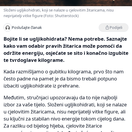
Složeni ugljikohidrati, koji se nalaze u cjelovitim žitaricama, nisu
neprijatelji vitke figure (Foto: Shutterstock)
Podijeli
Poslušajte članak
Bojite li se ugljikohidrata? Nema potrebe. Saznajte
kako vam odabir pravih žitarica može pomoći da
održite energiju, osjećate se sito i konačno izgubite
te tvrdoglave kilograme.
Kada razmišljamo o gubitku kilograma, prvo što nam
često padne na pamet je da bismo trebali potpuno
izbaciti ugljikohidrate iz prehrane.
Međutim, stručnjaci upozoravaju da to nije najbolji
izbor za vaše tijelo. Složeni ugljikohidrati, koji se nalaze
u cjelovitim žitaricama, nisu neprijatelji vitke figure, ali
su ključni za stabilan nivo energije tokom cijelog dana.
Za razliku od bijelog hljeba, cjelovite žitarice