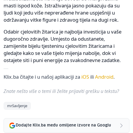
masti ispod kože. Istraživanja jasno pokazuju da su
ljudi koji jedu više neprerađene hrane uspješniji u
održavanju vitke figure i zdravog tijela na dugi rok.
Odabir cjelovitih žitarica je najbolja investicija u vaše
dugoročno zdravlje. Umjesto da odustanete,
zamijenite bijelu tjesteninu cjelovitim žitaricama i
gledajte kako se vaše tijelo mijenja nabolje, dok vi
ostajete siti i puni energije za svakodnevne zadatke.
Klix.ba čitajte i u našoj aplikaciji za
iOS
ili
Android
.
Znate nešto više o temi ili želite prijaviti grešku u tekstu?
mršavljenje
Dodajte Klix.ba među omiljene izvore na Googlu