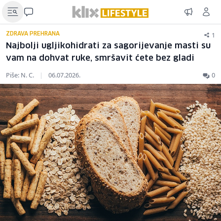
1
ZDRAVA PREHRANA
Najbolji ugljikohidrati za sagorijevanje masti su
vam na dohvat ruke, smršavit ćete bez gladi
Piše: N. C.
|
06.07.2026.
0