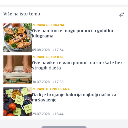
Više na istu temu
ZDRAVA PREHRANA
Ove namirnice mogu pomoći u gubitku
kilograma
05.08.2026. u 17:54
ZDRAVE PROMJENE
Ove navike će vam pomoći da smršate bez
strogih dijeta
30.07.2026. u 17:33
ZDRAVLJE I PREHRANA
Da li je brojanje kalorija najbolji način za
mršavljenje
29.07.2026. u 18:44