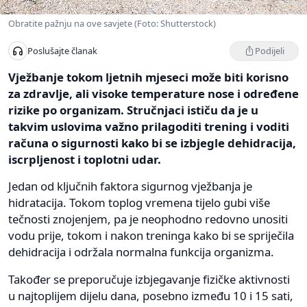
Obratite pažnju na ove savjete (Foto: Shutterstock)
Podijeli
Poslušajte članak
Vježbanje tokom ljetnih mjeseci može biti korisno
za zdravlje, ali visoke temperature nose i određene
rizike po organizam. Stručnjaci ističu da je u
takvim uslovima važno prilagoditi trening i voditi
računa o sigurnosti kako bi se izbjegle dehidracija,
iscrpljenost i toplotni udar.
Jedan od ključnih faktora sigurnog vježbanja je
hidratacija. Tokom toplog vremena tijelo gubi više
tečnosti znojenjem, pa je neophodno redovno unositi
vodu prije, tokom i nakon treninga kako bi se spriječila
dehidracija i održala normalna funkcija organizma.
Također se preporučuje izbjegavanje fizičke aktivnosti
u najtoplijem dijelu dana, posebno između 10 i 15 sati,