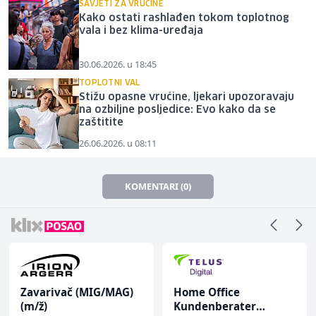
SAVJETI ZA VRUĆINE
Kako ostati rashlađen tokom toplotnog
vala i bez klima-uređaja
30.06.2026. u 18:45
TOPLOTNI VAL
Stižu opasne vrućine, ljekari upozoravaju
na ozbiljne posljedice: Evo kako da se
zaštitite
26.06.2026. u 08:11
KOMENTARI (0)
Zavarivač (MIG/MAG)
Home Office
(m/ž)
Kundenberater