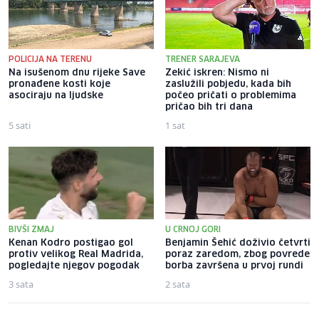
POLICIJA NA TERENU
TRENER SARAJEVA
Na isušenom dnu rijeke Save
Zekić iskren: Nismo ni
pronađene kosti koje
zaslužili pobjedu, kada bih
asociraju na ljudske
počeo pričati o problemima
pričao bih tri dana
5 sati
1 sat
BIVŠI ZMAJ
U CRNOJ GORI
Kenan Kodro postigao gol
Benjamin Šehić doživio četvrti
protiv velikog Real Madrida,
poraz zaredom, zbog povrede
pogledajte njegov pogodak
borba završena u prvoj rundi
3 sata
2 sata