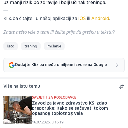
uz manji rizik po zdravlje i bolji učinak treninga.
Klix.ba čitajte i u našoj aplikaciji za
iOS
ili
Android
.
Znate nešto više o temi ili želite prijaviti grešku u tekstu?
ljeto
trening
mršanje
Dodajte Klix.ba među omiljene izvore na Googlu
Više na istu temu
SAVJETI I ZA POSLODAVCE
Zavod za javno zdravstvo KS izdao
preporuke: Kako se sačuvati tokom
opasnog toplotnog vala
16.07.2026. u 16:19