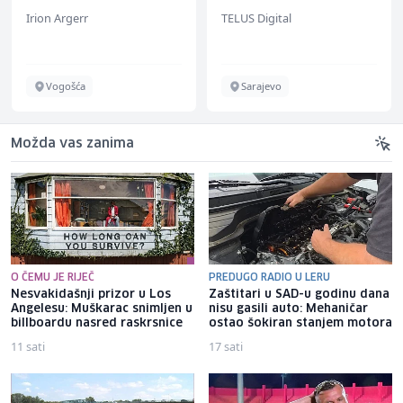
(m/w/d) für Vattenfall
Irion Argerr
TELUS Digital
Vogošća
Sarajevo
Možda vas zanima
O ČEMU JE RIJEČ
PREDUGO RADIO U LERU
Nesvakidašnji prizor u Los
Zaštitari u SAD-u godinu dana
Angelesu: Muškarac snimljen u
nisu gasili auto: Mehaničar
billboardu nasred raskrsnice
ostao šokiran stanjem motora
11 sati
17 sati