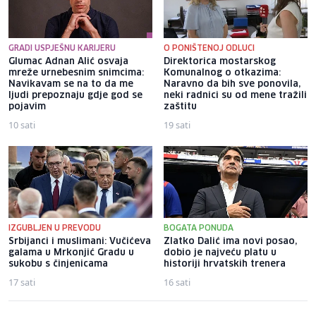
GRADI USPJEŠNU KARIJERU
O PONIŠTENOJ ODLUCI
Glumac Adnan Alić osvaja
Direktorica mostarskog
mreže urnebesnim snimcima:
Komunalnog o otkazima:
Navikavam se na to da me
Naravno da bih sve ponovila,
ljudi prepoznaju gdje god se
neki radnici su od mene tražili
pojavim
zaštitu
10 sati
19 sati
IZGUBLJEN U PREVODU
BOGATA PONUDA
Srbijanci i muslimani: Vučićeva
Zlatko Dalić ima novi posao,
galama u Mrkonjić Gradu u
dobio je najveću platu u
sukobu s činjenicama
historiji hrvatskih trenera
17 sati
16 sati