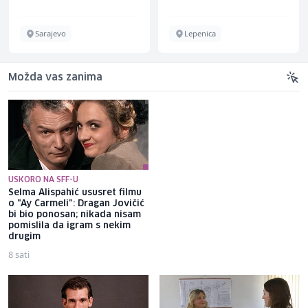
Sarajevo
Lepenica
Možda vas zanima
USKORO NA SFF-U
Selma Alispahić ususret filmu
Brat Angeline Jolie nakon
o "Ay Carmeli": Dragan Jovičić
razvoda otkrio da je gej: Bio
bi bio ponosan; nikada nisam
sam opsjednut Disney
pomislila da igram s nekim
princezama
drugim
8 sati
8 sati