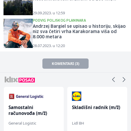
29.09.2023. u 12:59
PODVIG POLJSKOG PLANINARA
Andrzej Bargiel se upisao u historiju, skijao
niz sva četiri vrha Karakorama viša od
8.000 metara
28.07.2023. u 12:20
KOMENTARI (3)
Samostalni
Skladišni radnik (m/ž)
računovođa (m/ž)
General Logistic
Lidl BH