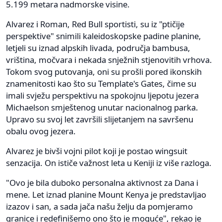
5.199 metara nadmorske visine.
Alvarez i Roman, Red Bull sportisti, su iz "ptičije
perspektive" snimili kaleidoskopske padine planine,
letjeli su iznad alpskih livada, područja bambusa,
vriština, močvara i nekada snježnih stjenovitih vrhova.
Tokom svog putovanja, oni su prošli pored ikonskih
znamenitosti kao što su Template's Gates, čime su
imali svježu perspektivu na spokojnu ljepotu jezera
Michaelson smještenog unutar nacionalnog parka.
Upravo su svoj let završili slijetanjem na savršenu
obalu ovog jezera.
Alvarez je bivši vojni pilot koji je postao wingsuit
senzacija. On ističe važnost leta u Keniji iz više razloga.
"Ovo je bila duboko personalna aktivnost za Dana i
mene. Let iznad planine Mount Kenya je predstavljao
izazov i san, a sada jača našu želju da pomjeramo
granice i redefinišemo ono što je moguće", rekao je