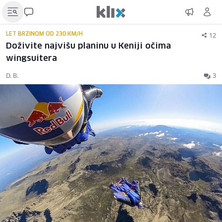
12
LET BRZINOM OD 230 KM/H
Doživite najvišu planinu u Keniji očima
wingsuitera
D. B.
3