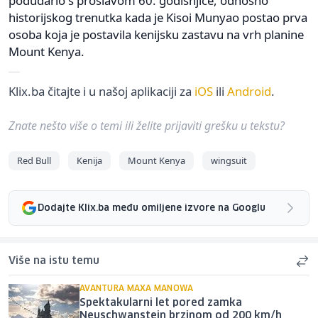
podudario s proslavom 60. godišnjice, odnosno
historijskog trenutka kada je Kisoi Munyao postao prva
osoba koja je postavila kenijsku zastavu na vrh planine
Mount Kenya.
Klix.ba čitajte i u našoj aplikaciji za
iOS
ili
Android
.
Znate nešto više o temi ili želite prijaviti grešku u tekstu?
Red Bull
Kenija
Mount Kenya
wingsuit
Dodajte Klix.ba među omiljene izvore na Googlu
Više na istu temu
AVANTURA MAXA MANOWA
Spektakularni let pored zamka
Neuschwanstein brzinom od 200 km/h