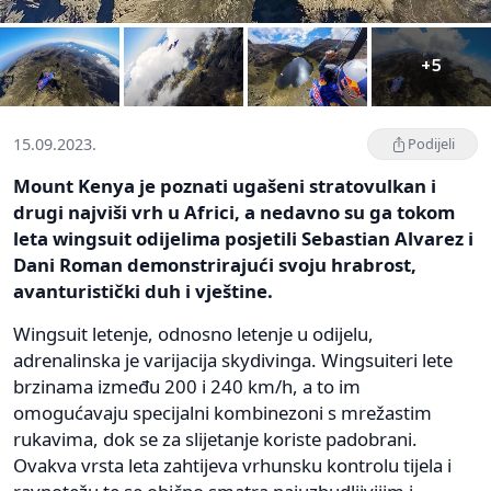
+5
15.09.2023.
Podijeli
Mount Kenya je poznati ugašeni stratovulkan i
drugi najviši vrh u Africi, a nedavno su ga tokom
leta wingsuit odijelima posjetili Sebastian Alvarez i
Dani Roman demonstrirajući svoju hrabrost,
avanturistički duh i vještine.
Wingsuit letenje, odnosno letenje u odijelu,
adrenalinska je varijacija skydivinga. Wingsuiteri lete
brzinama između 200 i 240 km/h, a to im
omogućavaju specijalni kombinezoni s mrežastim
rukavima, dok se za slijetanje koriste padobrani.
Ovakva vrsta leta zahtijeva vrhunsku kontrolu tijela i