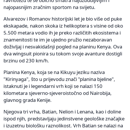
ravnotežu te se obično smatra najuzbudljivijim i
najopasnijim zračnim sportom na svijetu.
Alvarezov i Romanov historijski let je bio više od puke
ekskapade, nakon skoka iz helikoptera s visine od oko
5.500 metara vodio ih je preko različitih ekosistema i
znamenitosti te im je ujedno pružio nezaboravan
doživljaj i nesvakidašnji pogled na planinu Kenya. Ova
dva wingsuit pionira su tokom svoje avanture dostigli
brzinu od 230 km/h.
Planina Kenya, koja se na Kikuyu jeziku naziva
"Kirinyaga", što u prijevodu znači "planina bjeline",
istaknuti je i legendarni vrh koji se nalazi 150
kilometara sjeverno-sjeveroistočno od Nairobija,
glavnog grada Kenije.
Njegova tri vrha, Batian, Nelion i Lenana, kao i doline
ispod njih, predstavljaju jedinstvene geološke značajke
i izuzetnu biološku raznolikost. Vrh Batian se nalazi na