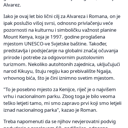
Alvarez.
Iako je ovaj let bio lični cilj za Alvareza i Romana, on je
ipak poslužio višoj svrsi, odnosno privlačenju veće
pozornosti na kulturnu i simboličku važnost planine
Mount Kenya, koja je 1997. godine proglašena
mjestom UNESCO-ve Svjetske baštine. Također,
predstavlja i podsjećanje na globalni značaj očuvanja
prirode i potrebe za odgovornim pustolovnim
turizmom. Nekoliko autohtonih zajednica, uključujući
narod Kikuyu, štuju regiju kao prebivalište Ngaija,
vrhovnog bića, što je čini iznimno svetim mjestom.
"To je posebno mjesto za Kenijce, riječ je o najvišem
vrhu i nacionalnom parku. Zbog toga je bilo veoma
teško letjeti tamo, mi smo zapravo prvi koji smo letjeli
iznad nacionalnog parka", kazao je Roman.
Treba napomenuti da se njihov nevjerovatni podvig