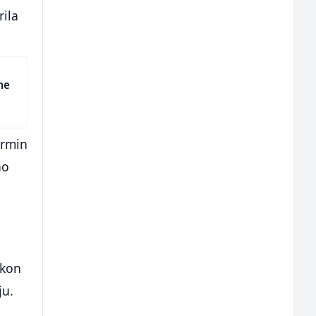
rila
ne
ermin
ao
akon
ju.