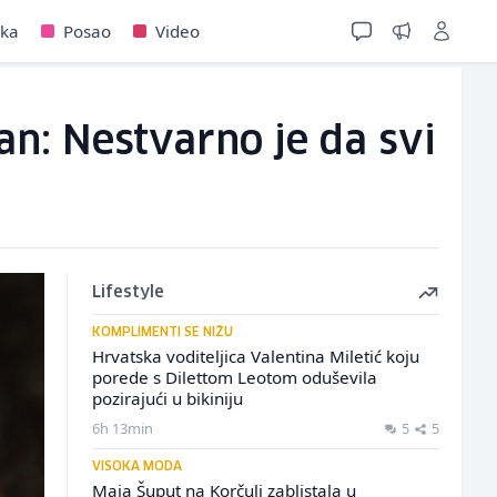
jka
Posao
Video
dan: Nestvarno je da svi
Lifestyle
KOMPLIMENTI SE NIŽU
Hrvatska voditeljica Valentina Miletić koju
porede s Dilettom Leotom oduševila
pozirajući u bikiniju
6h 13min
5
5
VISOKA MODA
Maja Šuput na Korčuli zablistala u