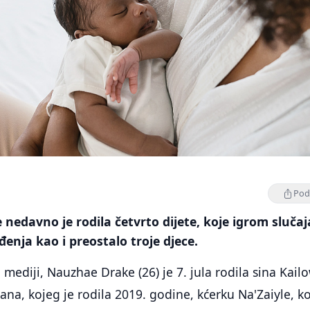
Podi
e nedavno je rodila četvrto dijete, koje igrom slučaj
đenja kao i preostalo troje djece.
 mediji, Nauzhae Drake (26) je 7. jula rodila sina Kail
na, kojeg je rodila 2019. godine, kćerku Na'Zaiyle, ko