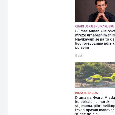
GRADI USPJEŠNU KARIJERU
Glumac Adnan Alić osv
mreže urnebesnim sni
Navikavam se na to d
ljudi prepoznaju gdje 
pojavim
9 sati
BRZA REAKCIJA
Drama na Hvaru: Mlada
kolabirala na morskim
stijenama, pilot heliko
izveo opasan manevar
stigne do nje