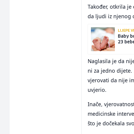
Također, otkrila je
da ljudi iz njenog
LIJEPE V
Baby b
23 beb
Naglasila je da nij
ni za jedno dijete.
vjerovati da nije 
uvjerio.
Inače, vjerovatnos
medicinske interve
što je dočekala svoj