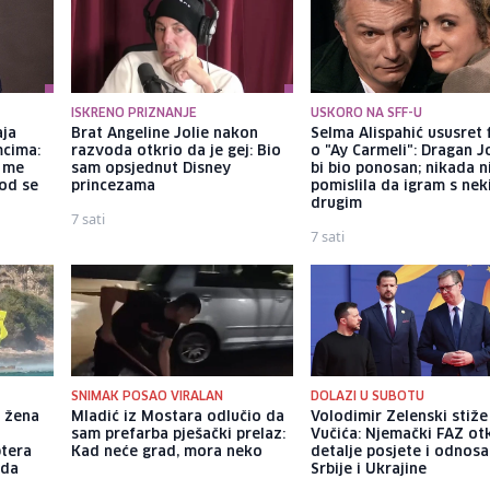
ISKRENO PRIZNANJE
USKORO NA SFF-U
aja
Brat Angeline Jolie nakon
Selma Alispahić ususret 
mcima:
razvoda otkrio da je gej: Bio
o "Ay Carmeli": Dragan J
a me
sam opsjednut Disney
bi bio ponosan; nikada 
god se
princezama
pomislila da igram s ne
drugim
7 sati
7 sati
SNIMAK POSAO VIRALAN
DOLAZI U SUBOTU
 žena
Mladić iz Mostara odlučio da
Volodimir Zelenski stiž
sam prefarba pješački prelaz:
Vučića: Njemački FAZ ot
ptera
Kad neće grad, mora neko
detalje posjete i odnosa
 da
Srbije i Ukrajine