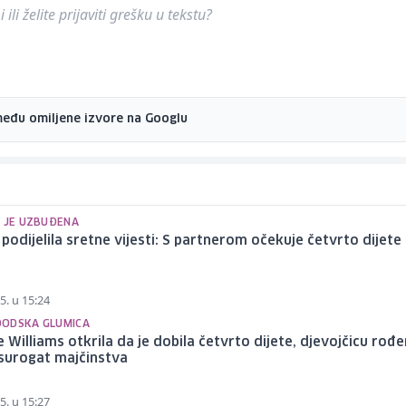
ili želite prijaviti grešku u tekstu?
među omiljene izvore na Googlu
A JE UZBUĐENA
 podijelila sretne vijesti: S partnerom očekuje četvrto dijete
5. u 15:24
ODSKA GLUMICA
e Williams otkrila da je dobila četvrto dijete, djevojčicu rođ
surogat majčinstva
5. u 15:27