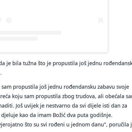
da je bila tužna što je propustila još jednu rođendans
.
r sam propustila još jednu rođendansku zabavu svoje
 treća koju sam propustila zbog trudova, ali obećala s
diti. Još uvijek je nestvarno da svi dijele isti dan za
 djeluje kao da imam Božić dva puta godišnje.
jerojatno što su svi rođeni u jednom danu", poručila j