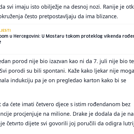
 da svi imaju isto obilježje na desnoj nozi. Ranije je otk
 okruženja često pretpostavljaju da ima blizance.
IJESTI
oom u Hercegovini: U Mostaru tokom proteklog vikenda rođe
e
edan porod nije bio izazvan kao ni da 7. juli nije bio t
 Svi porodi su bili spontani. Kaže kako ljekar nije mog
imala indukciju pa je on pregledao karton kako bi se
t da ćete imati četvero djece s istim rođendanom bez
ncije procjenjuje na milione. Drake je dodala da je n
e četvrto dijete svi govorili joj poručili da odigra lutri