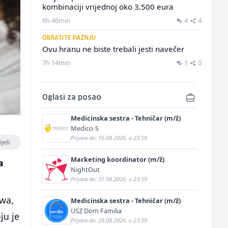
kombinaciji vrijednoj oko 3.500 eura
6h 46min
4
4
OBRATITE PAŽNJU
Ovu hranu ne biste trebali jesti navečer
7h 14min
1
0
Oglasi za posao
Medicinska sestra - Tehničar (m/ž)
Medico-S
Prijava do: 16.08.2026. u 23:59
jeli
Marketing koordinator (m/ž)
a
NightOut
Prijava do: 31.08.2026. u 23:59
owa,
Medicinska sestra - Tehničar (m/ž)
USZ Dom Familia
ju je
Prijava do: 28.08.2026. u 23:59