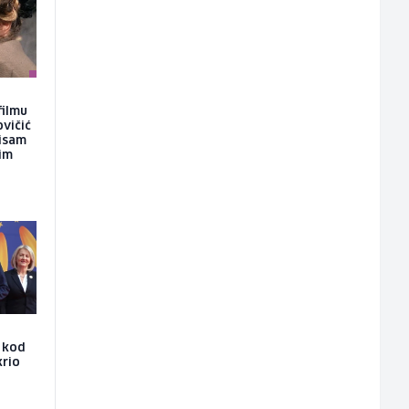
filmu
ovičić
nisam
kim
e kod
krio