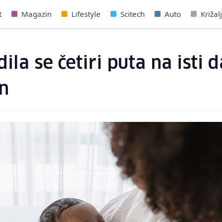
t
Magazin
Lifestyle
Scitech
Auto
Križal
ila se četiri puta na isti 
n