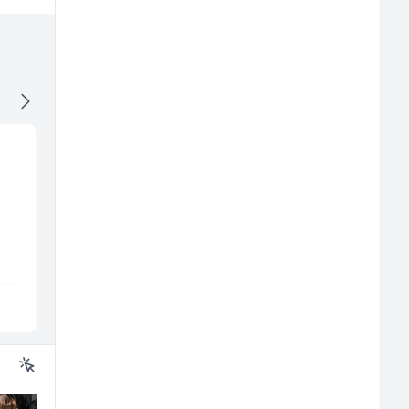
Higijeničarka (ž)
Konobar (m/ž)
Invictus
Mesna Industrija Gora
Sarajevo
Sarajevo