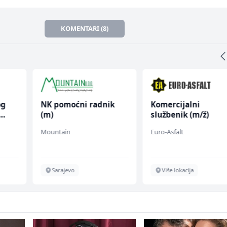
KOMENTARI (8)
og
NK pomoćni radnik
Komercijalni
(m)
službenik (m/ž)
Mountain
Euro-Asfalt
Sarajevo
Više lokacija