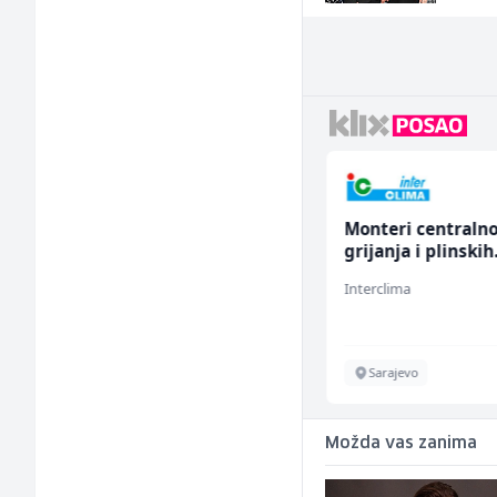
Kustos u galeriji slika
Monteri centraln
(m/ž)
grijanja i plinskih
instalacija (m)
Galerija Java
Interclima
Sarajevo
Sarajevo
Možda vas zanima