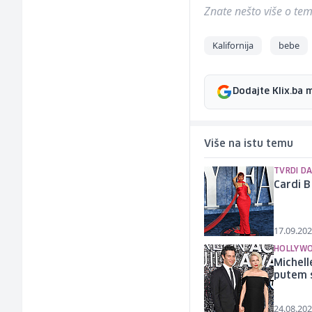
Znate nešto više o temi 
Kalifornija
bebe
Dodajte Klix.ba 
Više na istu temu
TVRDI D
Cardi B
17.09.202
HOLLYWO
Michell
putem 
24.08.202