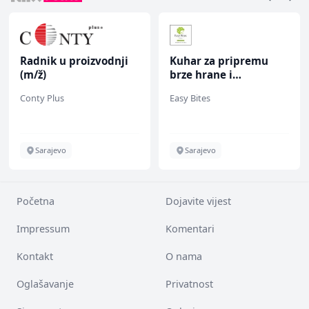
Radnik u proizvodnji
Kuhar za pripremu
(m/ž)
brze hrane i
jednostavnih jela (m/
Conty Plus
Easy Bites
ž)
Sarajevo
Sarajevo
Početna
Dojavite vijest
Impressum
Komentari
Kontakt
O nama
Oglašavanje
Privatnost