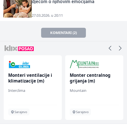
djecom o njihovim emocijama
27.03.2026. u 20:11
KOMENTARI (2)
Monteri ventilacije i
Monter centralnog
klimatizacije (m)
grijanja (m)
Interclima
Mountain
Sarajevo
Sarajevo