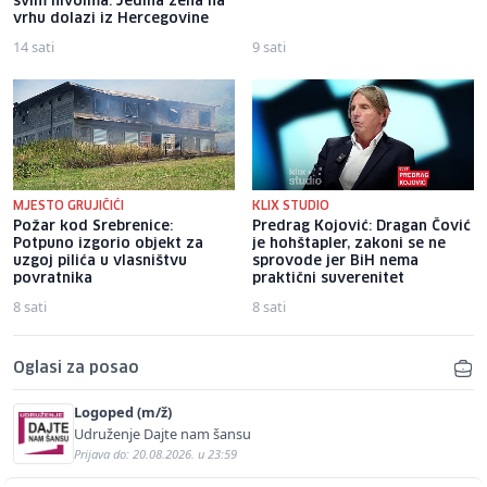
svim nivoima: Jedina žena na
vrhu dolazi iz Hercegovine
14 sati
9 sati
MJESTO GRUJIČIĆI
KLIX STUDIO
Požar kod Srebrenice:
Predrag Kojović: Dragan Čović
Potpuno izgorio objekt za
je hohštapler, zakoni se ne
uzgoj pilića u vlasništvu
sprovode jer BiH nema
povratnika
praktični suverenitet
8 sati
8 sati
Oglasi za posao
Logoped (m/ž)
Udruženje Dajte nam šansu
Prijava do: 20.08.2026. u 23:59