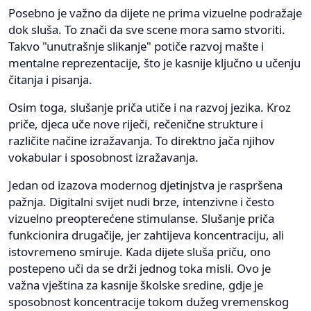
Posebno je važno da dijete ne prima vizuelne podražaje
dok sluša. To znači da sve scene mora samo stvoriti.
Takvo "unutrašnje slikanje" potiče razvoj mašte i
mentalne reprezentacije, što je kasnije ključno u učenju
čitanja i pisanja.
Osim toga, slušanje priča utiče i na razvoj jezika. Kroz
priče, djeca uče nove riječi, rečenične strukture i
različite načine izražavanja. To direktno jača njihov
vokabular i sposobnost izražavanja.
Jedan od izazova modernog djetinjstva je raspršena
pažnja. Digitalni svijet nudi brze, intenzivne i često
vizuelno preopterećene stimulanse. Slušanje priča
funkcionira drugačije, jer zahtijeva koncentraciju, ali
istovremeno smiruje. Kada dijete sluša priču, ono
postepeno uči da se drži jednog toka misli. Ovo je
važna vještina za kasnije školske sredine, gdje je
sposobnost koncentracije tokom dužeg vremenskog