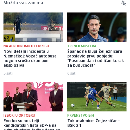
Možda vas zanima
NA AERODROMU U LEIPZIGU
TRENER MUSLERA
Novi detalji incidenta u
Španac na klupi Željezničara
Njemačkoj: Vozač autobusa
proslavio prvu pobjedu:
nogom srušio dron pun
"Poseban dan i odličan korak
eksploziva
za budućnost"
5 sati
6 sati
IZBORI U OKTOBRU
PRVENSTVO BIH
Evo ko su nositelji
Tok utakmice: Željezničar -
kandidatskih lista SDP-a na
BSK 2:1