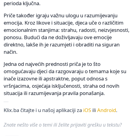
perioda ključna.
Priče također igraju važnu ulogu u razumijevanju
emocija. Kroz likove i situacije, djeca uče o različitim
emocionalnim stanjima: strahu, radosti, neizvjesnosti,
ponosu. Budući da ne doživljavaju ove emocije
direktno, lakše ih je razumjeti i obraditi na siguran
način.
Jedna od najvećih prednosti priča je to što
omogućavaju djeci da razgovaraju o temama koje su
inače izazovne ili apstraktne, poput odnosa s
vršnjacima, osjećaja isključenosti, straha od novih
situacija ili razumijevanja pravila ponašanja.
Klix.ba čitajte i u našoj aplikaciji za
iOS
ili
Android
.
Znate nešto više o temi ili želite prijaviti grešku u tekstu?