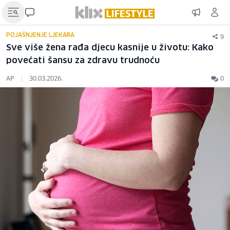
9
POJAŠNJENJE LJEKARA
Sve više žena rađa djecu kasnije u životu: Kako
povećati šansu za zdravu trudnoću
AP
|
30.03.2026.
0