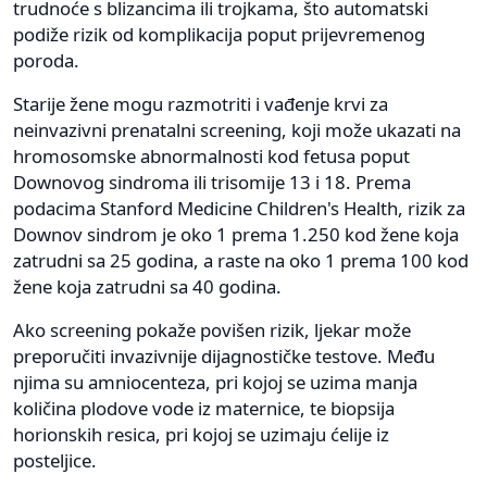
trudnoće s blizancima ili trojkama, što automatski
podiže rizik od komplikacija poput prijevremenog
poroda.
Starije žene mogu razmotriti i vađenje krvi za
neinvazivni prenatalni screening, koji može ukazati na
hromosomske abnormalnosti kod fetusa poput
Downovog sindroma ili trisomije 13 i 18. Prema
podacima Stanford Medicine Children's Health, rizik za
Downov sindrom je oko 1 prema 1.250 kod žene koja
zatrudni sa 25 godina, a raste na oko 1 prema 100 kod
žene koja zatrudni sa 40 godina.
Ako screening pokaže povišen rizik, ljekar može
preporučiti invazivnije dijagnostičke testove. Među
njima su amniocenteza, pri kojoj se uzima manja
količina plodove vode iz maternice, te biopsija
horionskih resica, pri kojoj se uzimaju ćelije iz
posteljice.