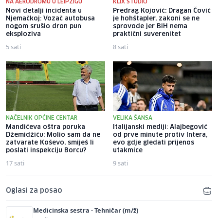
NA AERODROMU U LEIPZIGU
KLIX STUDIO
Novi detalji incidenta u
Predrag Kojović: Dragan Čović
Njemačkoj: Vozač autobusa
je hohštapler, zakoni se ne
nogom srušio dron pun
sprovode jer BiH nema
eksploziva
praktični suverenitet
5 sati
8 sati
NAČELNIK OPĆINE CENTAR
VELIKA ŠANSA
Mandićeva oštra poruka
Italijanski mediji: Alajbegović
Džemidžiću: Molio sam da ne
od prve minute protiv Intera,
zatvarate Koševo, smiješ li
evo gdje gledati prijenos
poslati inspekciju Borcu?
utakmice
17 sati
9 sati
Oglasi za posao
Medicinska sestra - Tehničar (m/ž)