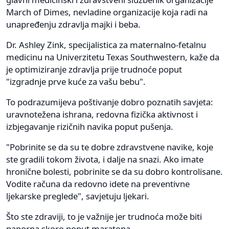
March of Dimes, nevladine organizacije koja radi na
unapređenju zdravlja majki i beba.
Dr. Ashley Zink, specijalistica za maternalno-fetalnu
medicinu na Univerzitetu Texas Southwestern, kaže da
je optimiziranje zdravlja prije trudnoće poput
"izgradnje prve kuće za vašu bebu".
To podrazumijeva poštivanje dobro poznatih savjeta:
uravnotežena ishrana, redovna fizička aktivnost i
izbjegavanje rizičnih navika poput pušenja.
"Pobrinite se da su te dobre zdravstvene navike, koje
ste gradili tokom života, i dalje na snazi. Ako imate
hronične bolesti, pobrinite se da su dobro kontrolisane.
Vodite računa da redovno idete na preventivne
ljekarske preglede", savjetuju ljekari.
Što ste zdraviji, to je važnije jer trudnoća može biti
naporna skoro poput maratona.