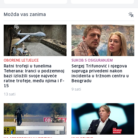
Možda vas zanima
OBORENE LETJELICE
SUKOB S OSIGURANJEM
Ratni trofeji u tunelima
Sergej Trifunović i njegova
Teherana: Iranci u podzemnoj
supruga privedeni nakon
bazi izložili svoje najveće
incidenta u tržnom centru u
ratne trofeje, među njima i F-
Beogradu
15
9 sati
13 sati