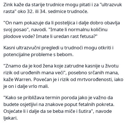
Zink kaže da starije trudnice mogu pitati i za "ultrazvuk
rasta" oko 32. ili 34. sedmice trudnoće.
"On nam pokazuje da li posteljica i dalje dobro obavlja
svoj posao", navodi. "Imate li normalnu količinu
plodove vode? Imate li uredan rast fetusa?"
Kasni ultrazvučni pregledi u trudnoći mogu otkriti i
potencijalne probleme s bebom.
"Znamo da je kod žena koje zatrudne kasnije u životu
rizik od urođenih mana veći", posebno srčanih mana,
kaže Warren. Povećan je i rizik od mrtvorođenosti, iako
je on i dalje vrlo mali.
"Kako se približava termin poroda jako je važno da
budete osjetljivi na znakove poput fetalnih pokreta.
Osjećate li i dalje da se beba miče i šutira", navode
ljekari.