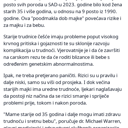
posto svih poroda u SAD-u 2023. godine bilo kod žena
starih 35 i više godina, u odnosu na 9 posto iz 1990.
godine. Ova "poodmakla dob majke" povećava rizike i
za majku i za bebu.
Starije trudnice češće imaju probleme poput visokog
krvnog pritiska i gojaznosti te su sklonije razvoju
komplikacija u trudnoći. Vjerovatnije je i da će završiti
na carskom rezu te da će roditi blizance ili bebe s
određenim genetskim abnormalnostima.
Ipak, ne treba pretjerano paničiti. Rizici su u pravilu i
dalje niski, samo su viši od prosjeka. I dok većina
starijih majki ima uredne trudnoće, ljekari naglašavaju
da postoji niz načina da se rizici smanje i spriječe
problemi prije, tokom i nakon poroda.
"Mame starije od 35 godina i dalje mogu imati zdravu
trudnoću i sretnu bebu", poručuje dr. Michael Warren,
glavni medicinski i zdravstveni službenik organizacije