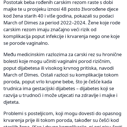
Postotak beba rođenih carskim rezom raste s dobi
majke te u prosjeku iznosi 48 posto živorođene djece
kod žena starih 40 i više godina, pokazali su podaci
March of Dimes za period 2022–2024. Žene koje rode
carskim rezom imaju značajno veći rizik od
komplikacija poput infekcije i krvarenja nego one koje
se porode vaginalno.
Među medicinskim razlozima za carski rez su hronične
bolesti koje mogu učiniti vaginalni porod rizičnim,
poput dijabetesa ili visokog krvnog pritiska, navodi
March of Dimes. Ostali razlozi su komplikacije tokom
poroda, poput vrlo krupne bebe, što je češće kada
trudnica ima gestacijski dijabetes – dijabetes koji se
razvija u trudnoći i može utjecati na zdravlje i majke i
djeteta.
Problemi s posteljicom, koji mogu dovesti do opasnog
krvarenja prije ili tokom poroda, također su češći kod
starijih žena. (Kao i druge komplikacije, ni oni nisu česti.