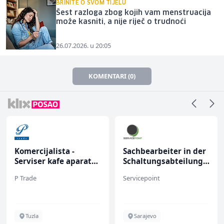
BRINITE O SVOM TIJELU
Šest razloga zbog kojih vam menstruacija
može kasniti, a nije riječ o trudnoći
26.07.2026. u 20:05
KOMENTARI (0)
Komercijalista -
Sachbearbeiter in der
Serviser kafe aparata
Schaltungsabteilung
(m/ž)
(m/w)
P Trade
Servicepoint
Tuzla
Sarajevo