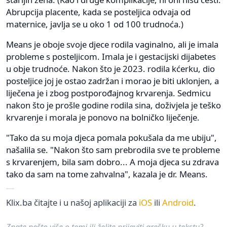
Abrupcija placente, kada se posteljica odvaja od
maternice, javlja se u oko 1 od 100 trudnoća.)
Means je oboje svoje djece rodila vaginalno, ali je imala
probleme s posteljicom. Imala je i gestacijski dijabetes
u obje trudnoće. Nakon što je 2023. rodila kćerku, dio
posteljice joj je ostao zadržan i morao je biti uklonjen, a
liječena je i zbog postporođajnog krvarenja. Sedmicu
nakon što je prošle godine rodila sina, doživjela je teško
krvarenje i morala je ponovo na bolničko liječenje.
"Tako da su moja djeca pomala pokušala da me ubiju",
našalila se. "Nakon što sam prebrodila sve te probleme
s krvarenjem, bila sam dobro... A moja djeca su zdrava
tako da sam na tome zahvalna", kazala je dr. Means.
Klix.ba čitajte i u našoj aplikaciji za
iOS
ili
Android
.
Znate nešto više o temi ili želite prijaviti grešku u tekstu?