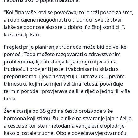
"Količina vaše krvi se povećava; to je teži posao za srce,
a i uobičajene neugodnosti u trudnoći, sve te stvari
lakše se podnose ako ste u dobroj fizičkoj kondiciji",
kazali su ljekari.
Pregled prije planiranja trudnoće može biti od velike
pomoći. Tada možete razgovarati o zdravstvenim
problemima, liječiti stanja koja mogu utjecati na
trudnoću i provjeriti jeste li vakcinisani u skladu s
preporukama. Ljekari savjetuju i ultrazvuk u prvom
trimestru, kojim se mjeri veličina fetusa, potvrđuje
termin poroda i provjerava da li je riječ o jednoj ili više
beba.
Žene starije od 35 godina često proizvode više
hormona koji stimulišu jajnike na stvaranje jajnih ćelija,
a češće se koriste i metodama vantjelesne oplodnje
kako bi ostale trudne. Oboje povećava vjerovatnoću