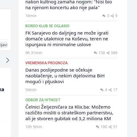
nakon kultnog zamaha nogom: "Nisi bio
na njenom koncertu ako nije pala"
16min
3
9
BORDO KLUB SE OGLASIO
FK Sarajevo do daljnjeg ne može igrati
domaće utakmice na Koševu, teren ne
ispunjava ni minimalne uslove
ijavi
9h 31min
158
589
VREMENSKA PROGNOZA
Danas poslijepodne se očekuje
naoblačenje, u nekim dijelovima BiH
mogući i pljuskovi
ka
Radnik u proizvodnji
Monteri ventilacije i
54min
4
17
(m/ž)
klimatizacije (m)
ODBOR ZA HITNOST
Fine Food
Interclima
Čelnici Željezničara za Klix.ba: Možemo
različito misliti o strateškom partnerstvu,
ali je stvoren gubitak od 3,2 miliona KM
10h 9min
100
51
Sarajevo
Sarajevo