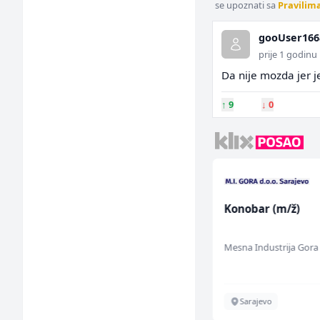
se upoznati sa
Pravilim
gooUser166
prije 1 godinu
Da nije mozda jer j
↑
9
↓
0
Dispatcher (m/ž)
Konobar (m/ž)
BCO
Mesna Industrija Gora
Sarajevo
Sarajevo