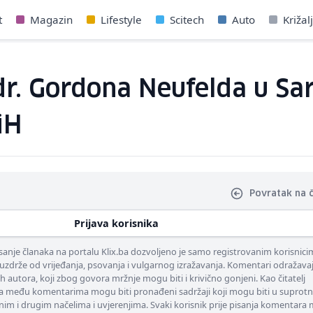
t
Magazin
Lifestyle
Scitech
Auto
Križal
r. Gordona Neufelda u Sa
iH
Povratak na 
Prijava korisnika
nje članaka na portalu Klix.ba dozvoljeno je samo registrovanim korisnici
uzdrže od vrijeđanja, psovanja i vulgarnog izražavanja. Komentari odražava
ih autora, koji zbog govora mržnje mogu biti i krivično gonjeni. Kao čitatelj
 među komentarima mogu biti pronađeni sadržaji koji mogu biti u suprotn
nim i drugim načelima i uvjerenjima. Svaki korisnik prije pisanja komentara