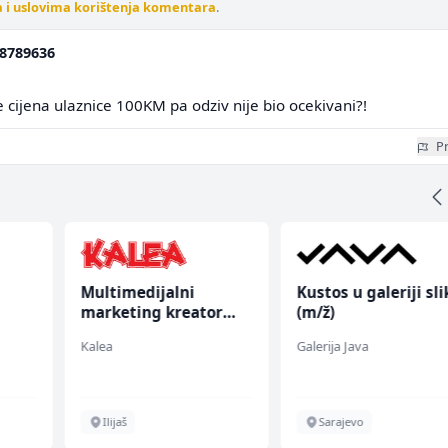
a i uslovima korištenja komentara
.
8789636
e cijena ulaznice 100KM pa odziv nije bio ocekivani?!
Pr
Multimedijalni
Kustos u galeriji sli
marketing kreator
(m/ž)
(m/ž)
Kalea
Galerija Java
Ilijaš
Sarajevo