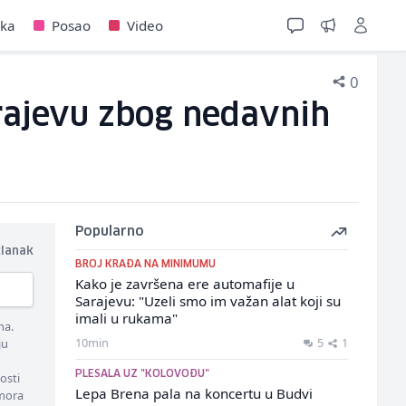
jka
Posao
Video
0
rajevu zbog nedavnih
Popularno
članak
BROJ KRAĐA NA MINIMUMU
Kako je završena ere automafije u
Sarajevu: "Uzeli smo im važan alat koji su
imali u rukama"
ma.
10min
5
1
ju
PLESALA UZ "KOLOVOĐU"
osti
Lepa Brena pala na koncertu u Budvi
 mora