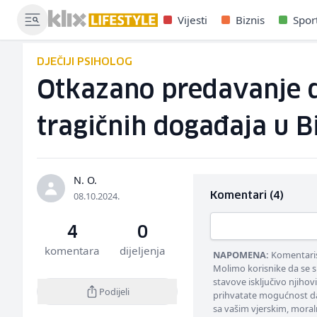
Vijesti
Biznis
Spor
DJEČIJI PSIHOLOG
Otkazano predavanje d
tragičnih događaja u B
N. O.
08.10.2024.
Komentari (4)
4
0
komentara
dijeljenja
NAPOMENA:
Komentarisa
Molimo korisnike da se s
stavove isključivo njihov
Podijeli
prihvatate mogućnost da
sa vašim vjerskim, moral