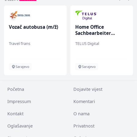
Vozač autobusa (m/ž)
Home Office
Sachbearbeiter
(m/w/d) für einen
Travel-Trans
TELUS Digital
bekannten deutschen
Energieversorger
Sarajevo
Sarajevo
Početna
Dojavite vijest
Impressum
Komentari
Kontakt
O nama
Oglašavanje
Privatnost