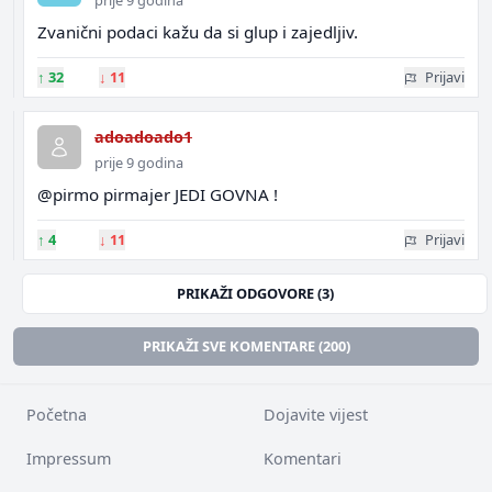
prije 9 godina
Zvanični podaci kažu da si glup i zajedljiv.
↑
32
↓
11
Prijavi
adoadoado1
prije 9 godina
@pirmo pirmajer JEDI GOVNA !
↑
4
↓
11
Prijavi
PRIKAŽI ODGOVORE (3)
PRIKAŽI SVE KOMENTARE (200)
Početna
Dojavite vijest
Impressum
Komentari