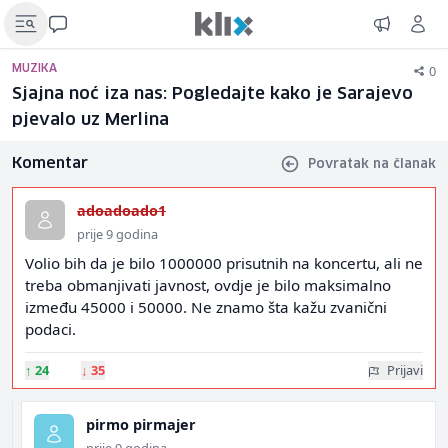
0
MUZIKA
Sjajna noć iza nas: Pogledajte kako je Sarajevo
pjevalo uz Merlina
Komentar
Povratak na članak
adoadoado1
prije 9 godina
Volio bih da je bilo 1000000 prisutnih na koncertu, ali ne
treba obmanjivati javnost, ovdje je bilo maksimalno
između 45000 i 50000. Ne znamo šta kažu zvanični
podaci.
↑
24
↓
35
Prijavi
pirmo pirmajer