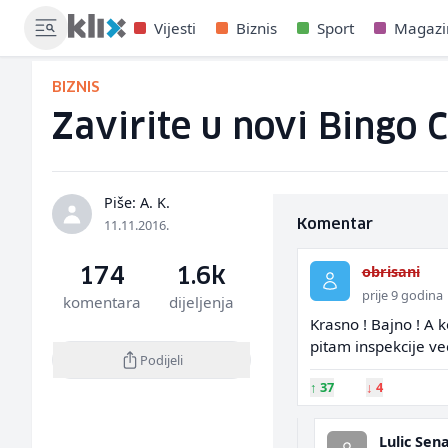
Vijesti
Biznis
Sport
Magazi
BIZNIS
Zavirite u novi Bingo 
Piše: A. K.
11.11.2016.
Komentar
obrisani
174
1.6k
prije 9 godina
komentara
dijeljenja
Krasno ! Bajno ! A k
pitam inspekcije ve
Podijeli
↑
37
↓
4
Lulic Sen