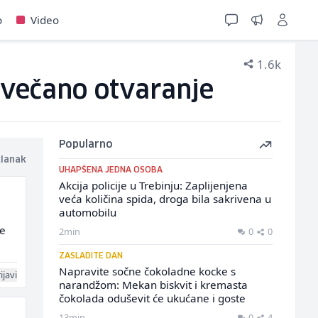
o
Video
1.6k
 svečano otvaranje
Popularno
članak
UHAPŠENA JEDNA OSOBA
Akcija policije u Trebinju: Zaplijenjena
veća količina spida, droga bila sakrivena u
automobilu
Ne
2min
0
0
ZASLADITE DAN
Napravite sočne čokoladne kocke s
ijavi
narandžom: Mekan biskvit i kremasta
čokolada oduševit će ukućane i goste
13min
0
4