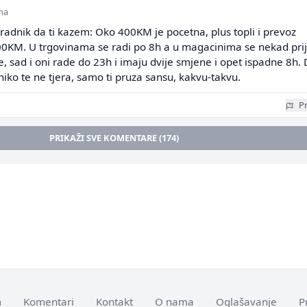
ina
radnik da ti kazem: Oko 400KM je pocetna, plus topli i prevoz
00KM. U trgovinama se radi po 8h a u magacinima se nekad pri
e, sad i oni rade do 23h i imaju dvije smjene i opet ispadne 8h.
 niko te ne tjera, samo ti pruza sansu, kakvu-takvu.
Pr
PRIKAŽI SVE KOMENTARE (174)
m
Komentari
Kontakt
O nama
Oglašavanje
P