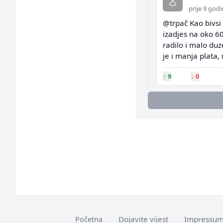
prije 9 god
@trpač Kao bivsi 
izadjes na oko 6
radilo i malo duz
je i manja plata,
↑
9
↓
0
Dojavite vijest
Impressu
Početna