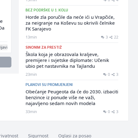
BEZ PODRŠKE U 1. KOLU
Horde zla poručile da neće ići u Vrapčiće,
je
za neigranje na Koševu su okrivili čelnike
 Da
FK Sarajevo
13min
3
22
ijavi
SINONIM ZA PRESTIŽ
Škola koja je obrazovala kraljeve,
premijere i svjetske diplomate: Učenik
ubio pet nastavnika na Tajlandu
23min
0
3
PLANOVI SU PROMIJENJENI
Obećanje Peugeota da će do 2030. izbaciti
benzince iz ponude više ne važi,
najavljeno sedam novih modela
33min
0
3
rivatnost
Sigurnost
Oglasi za posao