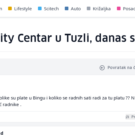
n
Lifestyle
Scitech
Auto
Križaljka
Posa
City Centar u Tuzli, danas
Povratak na 
olike su plate u Bingu i koliko se radnih sati radi za tu platu ?? 
ć radnike .
Pr
ad