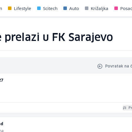
n
Lifestyle
Scitech
Auto
Križaljka
Posa
e prelazi u FK Sarajevo
Povratak na 
27
Pr
ad
ina