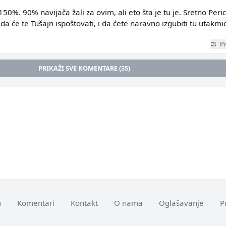
150%. 90% navijača žali za ovim, ali eto šta je tu je. Sretno Peri
da će te Tušajn ispoštovati, i da ćete naravno izgubiti tu utakmi
Pr
PRIKAŽI SVE KOMENTARE (35)
m
Komentari
Kontakt
O nama
Oglašavanje
P