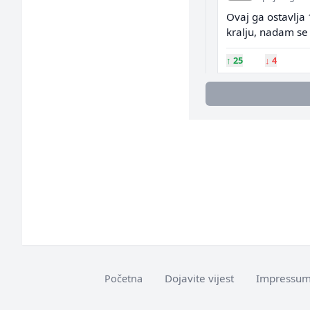
Ovaj ga ostavlja 
kralju, nadam se 
↑
25
↓
4
Dojavite vijest
Impressu
Početna