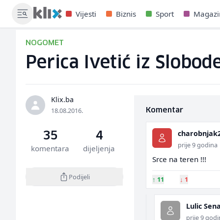
Vijesti
Biznis
Sport
Magazi
NOGOMET
Perica Ivetić iz Slobod
Klix.ba
18.08.2016.
Komentar
charobnjak
35
4
prije 9 godina
komentara
dijeljenja
Srce na teren !!!
Podijeli
↑
11
↓
1
Lulic Sen
prije 9 god