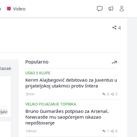
o
Video
4
Popularno
članak
UŠAO S KLUPE
Kerim Alajbegović debitovao za Juventus u
prijateljskoj utakmici protiv Intera
3min
0
0
VELIKO POJAČANJE TOPNIKA
Bruno Guimarães potpisao za Arsenal,
ijavi
Newcastle mu saopćenjem iskazao
nepoštovanje
14min
1
6