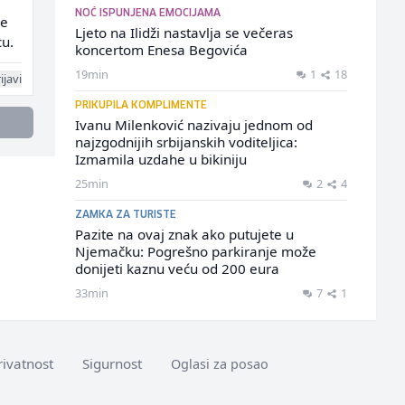
NOĆ ISPUNJENA EMOCIJAMA
ce
Ljeto na Ilidži nastavlja se večeras
cu.
koncertom Enesa Begovića
19min
1
18
ijavi
PRIKUPILA KOMPLIMENTE
Ivanu Milenković nazivaju jednom od
najzgodnijih srbijanskih voditeljica:
Izmamila uzdahe u bikiniju
25min
2
4
ZAMKA ZA TURISTE
Pazite na ovaj znak ako putujete u
Njemačku: Pogrešno parkiranje može
donijeti kaznu veću od 200 eura
33min
7
1
rivatnost
Sigurnost
Oglasi za posao