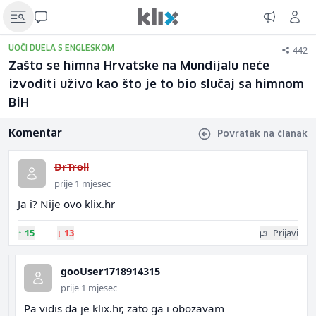
442
UOČI DUELA S ENGLESKOM
Zašto se himna Hrvatske na Mundijalu neće
izvoditi uživo kao što je to bio slučaj sa himnom
BiH
Komentar
Povratak na članak
DrTroll
prije 1 mjesec
Ja i? Nije ovo klix.hr
↑
15
↓
13
Prijavi
gooUser1718914315
prije 1 mjesec
Pa vidis da je klix.hr, zato ga i obozavam