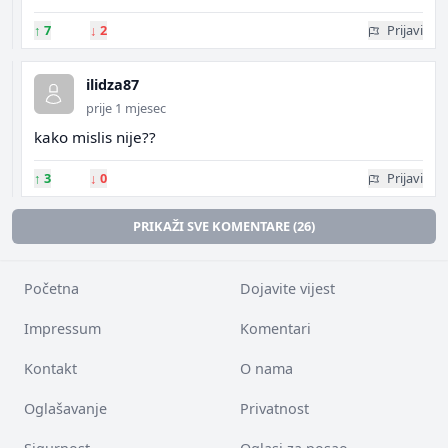
↑
7
↓
2
Prijavi
ilidza87
prije 1 mjesec
kako mislis nije??
↑
3
↓
0
Prijavi
PRIKAŽI SVE KOMENTARE (26)
Početna
Dojavite vijest
Impressum
Komentari
Kontakt
O nama
Oglašavanje
Privatnost