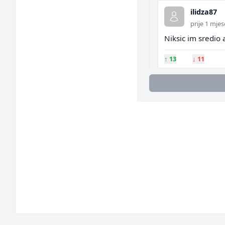
ilidza87
prije 1 mjes
Niksic im sredio 
↑
13
↓
11