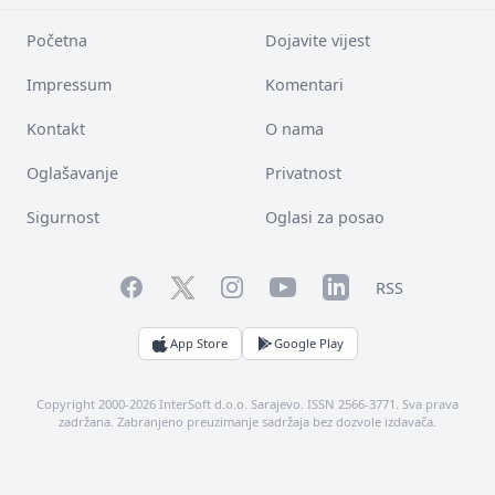
Početna
Dojavite vijest
Impressum
Komentari
Kontakt
O nama
Oglašavanje
Privatnost
Sigurnost
Oglasi za posao
Facebook
YouTube
LinkedIn
Twitter
Instagram
RSS
App Store
Google Play
Copyright 2000-2026 InterSoft d.o.o. Sarajevo. ISSN 2566-3771. Sva prava
zadržana. Zabranjeno preuzimanje sadržaja bez dozvole izdavača.