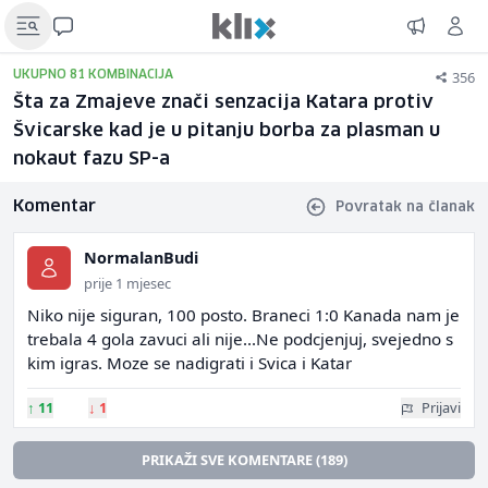
356
UKUPNO 81 KOMBINACIJA
Šta za Zmajeve znači senzacija Katara protiv
Švicarske kad je u pitanju borba za plasman u
nokaut fazu SP-a
Komentar
Povratak na članak
NormalanBudi
prije 1 mjesec
Niko nije siguran, 100 posto. Braneci 1:0 Kanada nam je
trebala 4 gola zavuci ali nije...Ne podcjenjuj, svejedno s
kim igras. Moze se nadigrati i Svica i Katar
↑
11
↓
1
Prijavi
PRIKAŽI SVE KOMENTARE (189)