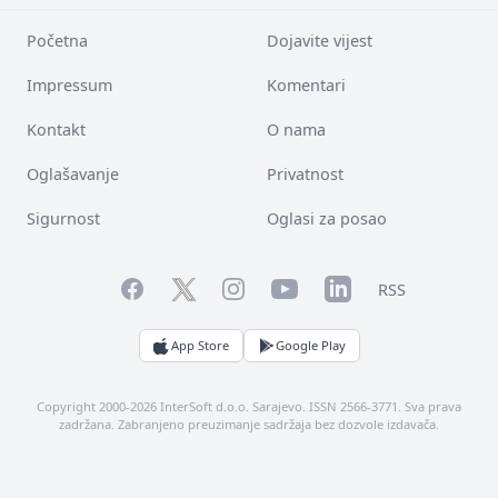
Početna
Dojavite vijest
Impressum
Komentari
Kontakt
O nama
Oglašavanje
Privatnost
Sigurnost
Oglasi za posao
Facebook
YouTube
LinkedIn
Twitter
Instagram
RSS
App Store
Google Play
Copyright 2000-2026 InterSoft d.o.o. Sarajevo. ISSN 2566-3771. Sva prava
zadržana. Zabranjeno preuzimanje sadržaja bez dozvole izdavača.