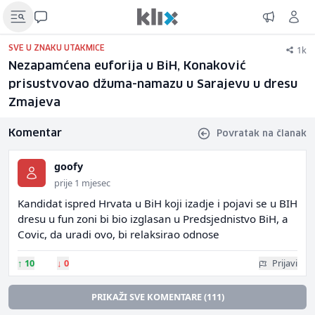
1k
SVE U ZNAKU UTAKMICE
Nezapamćena euforija u BiH, Konaković
prisustvovao džuma-namazu u Sarajevu u dresu
Zmajeva
Komentar
Povratak na članak
goofy
prije 1 mjesec
Kandidat ispred Hrvata u BiH koji izadje i pojavi se u BIH
dresu u fun zoni bi bio izglasan u Predsjednistvo BiH, a
Covic, da uradi ovo, bi relaksirao odnose
↑
10
↓
0
Prijavi
PRIKAŽI SVE KOMENTARE (111)