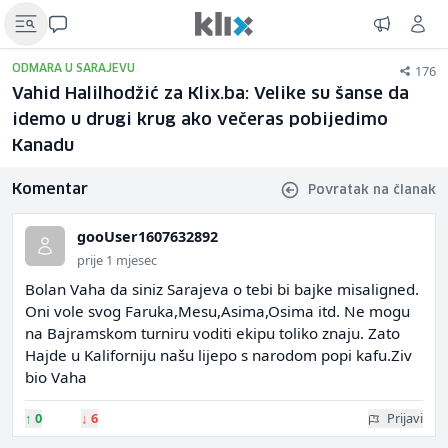
176
ODMARA U SARAJEVU
Vahid Halilhodžić za Klix.ba: Velike su šanse da
idemo u drugi krug ako večeras pobijedimo
Kanadu
Komentar
Povratak na članak
gooUser1607632892
prije 1 mjesec
Bolan Vaha da siniz Sarajeva o tebi bi bajke misaligned.
Oni vole svog Faruka,Mesu,Asima,Osima itd. Ne mogu
na Bajramskom turniru voditi ekipu toliko znaju. Zato
Hajde u Kaliforniju našu lijepo s narodom popi kafu.Ziv
bio Vaha
↑
0
↓
6
Prijavi