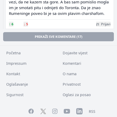
vezi, da ne kazem sta gore. A bas sam pomislio mogla
im je smotati pitu i odnijeti do Toronta. Da je znao
Rumeninge poveo bi je sa ovim plavim charshafom.
↑
6
↓
5
Prijavi
PRIKAŽI SVE KOMENTARE (17)
Početna
Dojavite vijest
Impressum
Komentari
Kontakt
O nama
Oglašavanje
Privatnost
Sigurnost
Oglasi za posao
Facebook
YouTube
LinkedIn
Twitter
Instagram
RSS