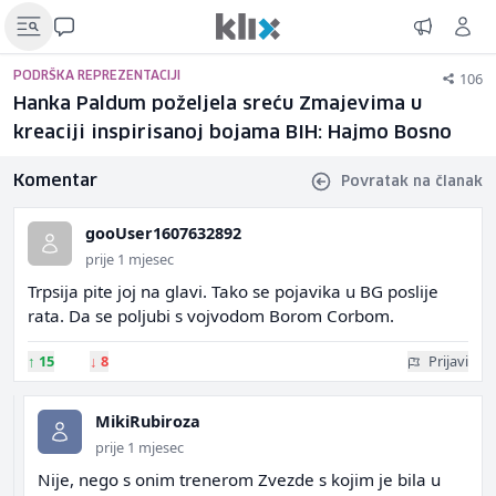
106
PODRŠKA REPREZENTACIJI
Hanka Paldum poželjela sreću Zmajevima u
kreaciji inspirisanoj bojama BIH: Hajmo Bosno
Komentar
Povratak na članak
gooUser1607632892
prije 1 mjesec
Trpsija pite joj na glavi. Tako se pojavika u BG poslije
rata. Da se poljubi s vojvodom Borom Corbom.
↑
15
↓
8
Prijavi
MikiRubiroza
prije 1 mjesec
Nije, nego s onim trenerom Zvezde s kojim je bila u