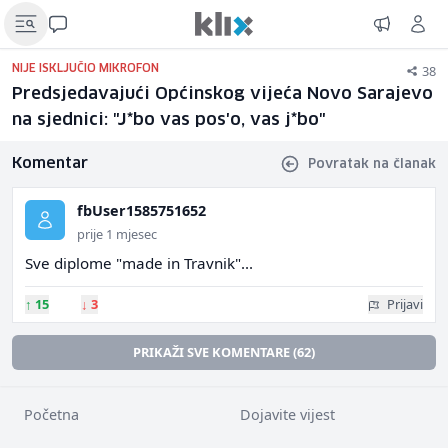
38
NIJE ISKLJUČIO MIKROFON
Predsjedavajući Općinskog vijeća Novo Sarajevo
na sjednici: "J*bo vas pos'o, vas j*bo"
Komentar
Povratak na članak
fbUser1585751652
prije 1 mjesec
Sve diplome "made in Travnik"...
↑
15
↓
3
Prijavi
PRIKAŽI SVE KOMENTARE (62)
Početna
Dojavite vijest