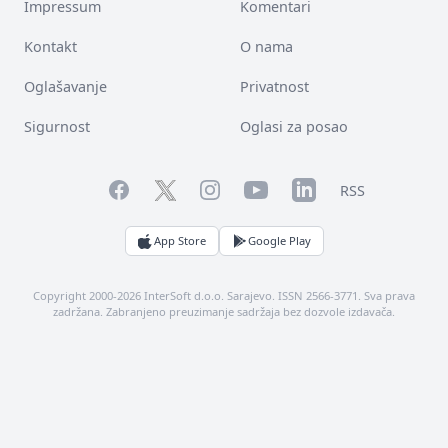
Impressum
Komentari
Kontakt
O nama
Oglašavanje
Privatnost
Sigurnost
Oglasi za posao
Facebook
YouTube
LinkedIn
Twitter
Instagram
RSS
App Store
Google Play
Copyright 2000-2026 InterSoft d.o.o. Sarajevo. ISSN 2566-3771. Sva prava
zadržana. Zabranjeno preuzimanje sadržaja bez dozvole izdavača.