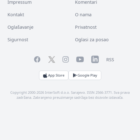
Impressum
Komentari
Kontakt
O nama
Oglašavanje
Privatnost
Sigurnost
Oglasi za posao
Facebook
YouTube
LinkedIn
Twitter
Instagram
RSS
App Store
Google Play
Copyright 2000-2026 InterSoft d.o.o. Sarajevo. ISSN 2566-3771. Sva prava
zadržana. Zabranjeno preuzimanje sadržaja bez dozvole izdavača.