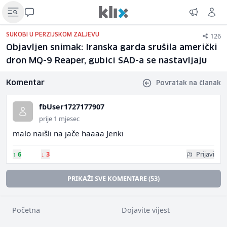
126
SUKOBI U PERZIJSKOM ZALJEVU
Objavljen snimak: Iranska garda srušila američki
dron MQ-9 Reaper, gubici SAD-a se nastavljaju
Komentar
Povratak na članak
fbUser1727177907
prije 1 mjesec
malo naišli na jače haaaa Jenki
↑
6
↓
3
Prijavi
PRIKAŽI SVE KOMENTARE (53)
Početna
Dojavite vijest