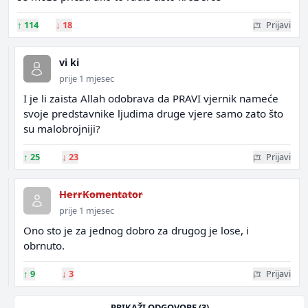
↑
114
↓
18
Prijavi
vi ki
prije 1 mjesec
I je li zaista Allah odobrava da PRAVI vjernik nameće
svoje predstavnike ljudima druge vjere samo zato što
su malobrojniji?
↑
25
↓
23
Prijavi
HerrKomentator
prije 1 mjesec
Ono sto je za jednog dobro za drugog je lose, i
obrnuto.
↑
9
↓
3
Prijavi
PRIKAŽI ODGOVORE (3)