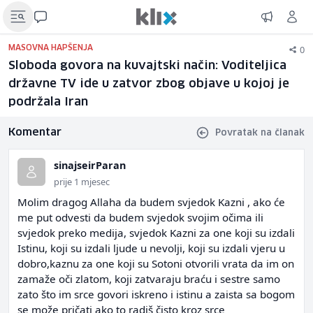
0
MASOVNA HAPŠENJA
Sloboda govora na kuvajtski način: Voditeljica
državne TV ide u zatvor zbog objave u kojoj je
podržala Iran
Komentar
Povratak na članak
sinajseirParan
prije 1 mjesec
Molim dragog Allaha da budem svjedok Kazni , ako će
me put odvesti da budem svjedok svojim očima ili
svjedok preko medija, svjedok Kazni za one koji su izdali
Istinu, koji su izdali ljude u nevolji, koji su izdali vjeru u
dobro,kaznu za one koji su Sotoni otvorili vrata da im on
zamaže oči zlatom, koji zatvaraju braću i sestre samo
zato što im srce govori iskreno i istinu a zaista sa bogom
se može pričati ako to radiš čisto kroz srce