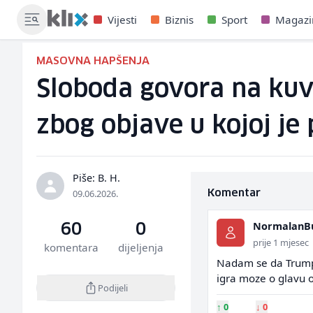
Vijesti
Biznis
Sport
Magazi
MASOVNA HAPŠENJA
Sloboda govora na kuva
zbog objave u kojoj je
Piše: B. H.
09.06.2026.
Komentar
NormalanB
60
0
prije 1 mjesec
komentara
dijeljenja
Nadam se da Trumpo
igra moze o glavu o
Podijeli
↑
0
↓
0