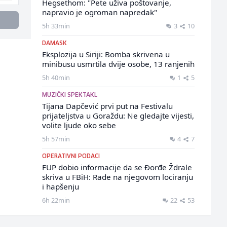
Hegsethom: "Pete uživa poštovanje,
napravio je ogroman napredak"
5h 33min
3
10
DAMASK
Eksplozija u Siriji: Bomba skrivena u
minibusu usmrtila dvije osobe, 13 ranjenih
5h 40min
1
5
MUZIČKI SPEKTAKL
Tijana Dapčević prvi put na Festivalu
prijateljstva u Goraždu: Ne gledajte vijesti,
volite ljude oko sebe
5h 57min
4
7
OPERATIVNI PODACI
FUP dobio informacije da se Đorđe Ždrale
skriva u FBiH: Rade na njegovom lociranju
i hapšenju
6h 22min
22
53