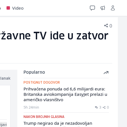
o
Video
0
ržavne TV ide u zatvor
Popularno
članak
POSTIGNUT DOGOVOR
Prihvaćena ponuda od 6,6 milijardi eura:
Britanska aviokompanija EasyJet prelazi u
američko vlasništvo
5h 24min
3
0
NAKON BROJNIH GLASINA
Trump negirao da je nezadovoljan
ijavi