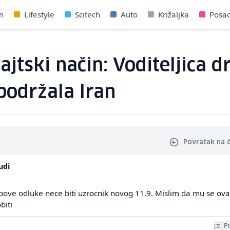
n
Lifestyle
Scitech
Auto
Križaljka
Posa
jtski način: Voditeljica d
 podržala Iran
Povratak na 
udi
ve odluke nece biti uzrocnik novog 11.9. Mislim da mu se ova
biti
Pr