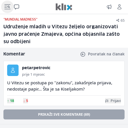
65
"MUNDIAL MADNESS"
Udruženje mladih u Vitezu željelo organizovati
javno praćenje Zmajeva, općina objasnila zašto
su odbijeni
Komentar
Povratak na članak
petarpetrovic
prije 1 mjesec
U Vitezu se postupa po "zakonu", zakašnjela prijava,
nedostaje papir... Šta je sa Kiseljakom?
↑
18
↓
5
Prijavi
PRIKAŽI SVE KOMENTARE (69)