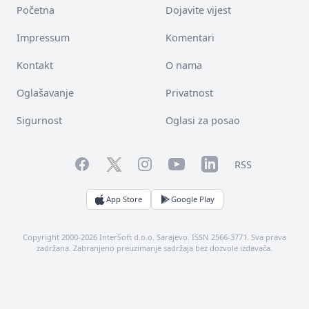
Početna
Dojavite vijest
Impressum
Komentari
Kontakt
O nama
Oglašavanje
Privatnost
Sigurnost
Oglasi za posao
Facebook
YouTube
LinkedIn
Twitter
Instagram
RSS
App Store
Google Play
Copyright 2000-2026 InterSoft d.o.o. Sarajevo. ISSN 2566-3771. Sva prava
zadržana. Zabranjeno preuzimanje sadržaja bez dozvole izdavača.