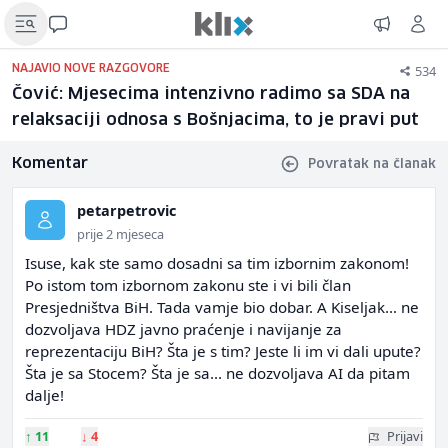
534
NAJAVIO NOVE RAZGOVORE
Čović: Mjesecima intenzivno radimo sa SDA na
relaksaciji odnosa s Bošnjacima, to je pravi put
Komentar
Povratak na članak
petarpetrovic
prije 2 mjeseca
Isuse, kak ste samo dosadni sa tim izbornim zakonom!
Po istom tom izbornom zakonu ste i vi bili član
Presjedništva BiH. Tada vamje bio dobar. A Kiseljak... ne
dozvoljava HDZ javno praćenje i navijanje za
reprezentaciju BiH? Šta je s tim? Jeste li im vi dali upute?
Šta je sa Stocem? Šta je sa... ne dozvoljava AI da pitam
dalje!
↑
11
↓
4
Prijavi