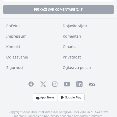
PRIKAŽI SVE KOMENTARE (248)
Početna
Dojavite vijest
Impressum
Komentari
Kontakt
O nama
Oglašavanje
Privatnost
Sigurnost
Oglasi za posao
Facebook
YouTube
LinkedIn
Twitter
Instagram
RSS
App Store
Google Play
Copyright 2000-2026 InterSoft d.o.o. Sarajevo. ISSN 2566-3771. Sva prava
zadržana. Zabranjeno preuzimanje sadržaja bez dozvole izdavača.